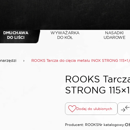
DMUCHAWA
WYWAŻARKA
NASADKI
DO LIŚCI
DO KÓŁ
UDAROWE
onarzędzi
›
ROOKS Tarcza do cięcia metalu INOX STRONG 115×1,
ROOKS Tarcza
STRONG 115×1
Dodaj do ulubionych
OK
Producent: ROOKS
Nr katalogowy: