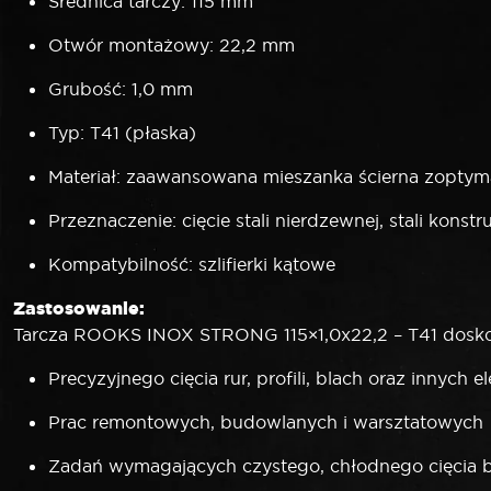
Średnica tarczy: 115 mm
Otwór montażowy: 22,2 mm
Grubość: 1,0 mm
Typ: T41 (płaska)
Materiał: zaawansowana mieszanka ścierna zoptyma
Przeznaczenie: cięcie stali nierdzewnej, stali konst
Kompatybilność: szlifierki kątowe
Zastosowanie:
Tarcza ROOKS INOX STRONG 115×1,0x22,2 – T41 doskon
Precyzyjnego cięcia rur, profili, blach oraz innyc
Prac remontowych, budowlanych i warsztatowych
Zadań wymagających czystego, chłodnego cięcia b