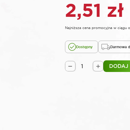
2,51
zł
Najniższa cena promocyjna w ciągu o
Dostępny
Darmowa d
DODAJ
ilość
ROOKS
Tarcza
do
cięcia
metalu
INOX
STRONG
115x1,0x22,2