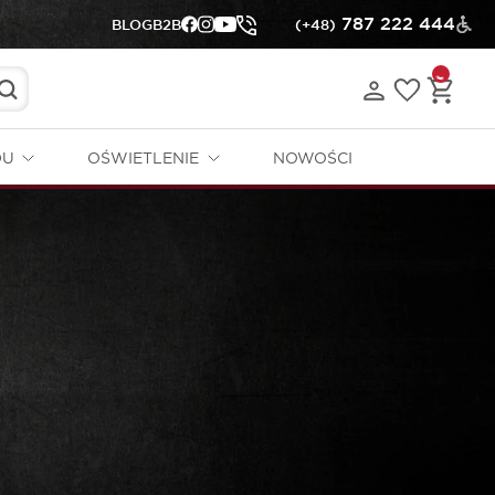
787 222 444
BLOG
B2B
(+48)
DU
OŚWIETLENIE
NOWOŚCI