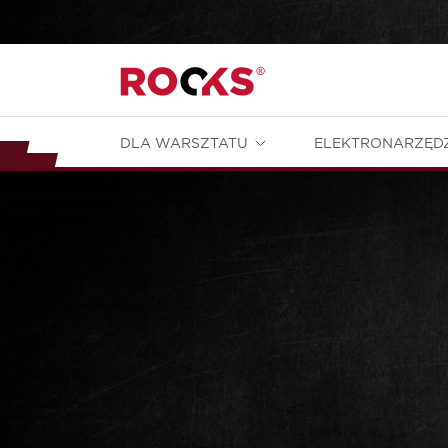
DLA WARSZTATU
ELEKTRONARZĘD