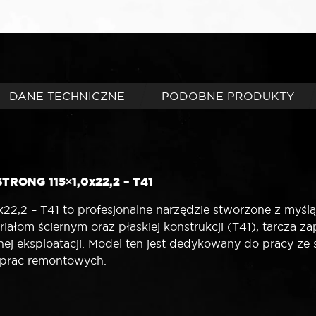
T41
DANE TECHNICZNE
PODOBNE PRODUKTY
STRONG 115×1,0x22,2 – T41
,2 – T41 to profesjonalne narzędzie stworzone z myślą o
riałom ściernym oraz płaskiej konstrukcji (T41), tarcza 
 eksploatacji. Model ten jest dedykowany do pracy ze s
 prac remontowych.