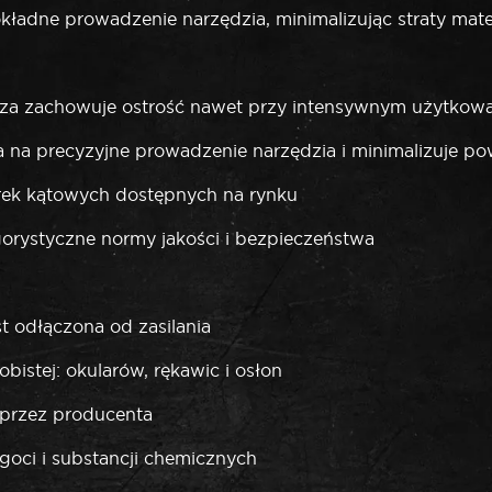
 dokładne prowadzenie narzędzia, minimalizując straty ma
rcza zachowuje ostrość nawet przy intensywnym użytkow
ala na precyzyjne prowadzenie narzędzia i minimalizuje 
erek kątowych dostępnych na rynku
orystyczne normy jakości i bezpieczeństwa
st odłączona od zasilania
stej: okularów, rękawic i osłon
przez producenta
goci i substancji chemicznych