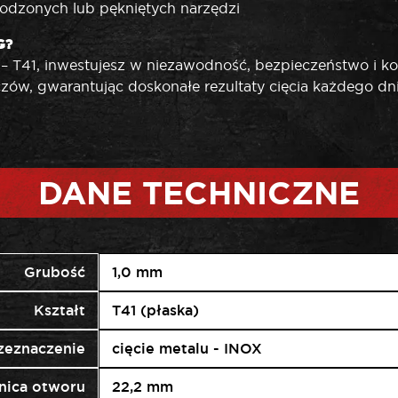
kodzonych lub pękniętych narzędzi
G?
T41, inwestujesz w niezawodność, bezpieczeństwo i komf
czów, gwarantując doskonałe rezultaty cięcia każdego dni
DANE TECHNICZNE
Grubość
1,0 mm
Kształt
T41 (płaska)
zeznaczenie
cięcie metalu - INOX
nica otworu
22,2 mm