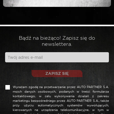
Twój adres email nie zostanie opublikowany.
*
Wymagane pola są oznaczone
*
Twoja ocena
Bądź na bieżąco! Zapisz się do
newslettera.
*
Twoja opinia
ZAPISZ SIĘ
Wyrażam zgodę na przetwarzanie przez AUTO PARTNER S.A.
moich danych osobowych, podanych w treści formularza
kontaktowego, w celu wykonywania działań z zakresu
marketingu bezpośredniego przez AUTO PARTNER S.A., także
przy użyciu automatycznych systemów wywołujących,
kierowanych na urządzenia telekomunikacyjne, w tym w