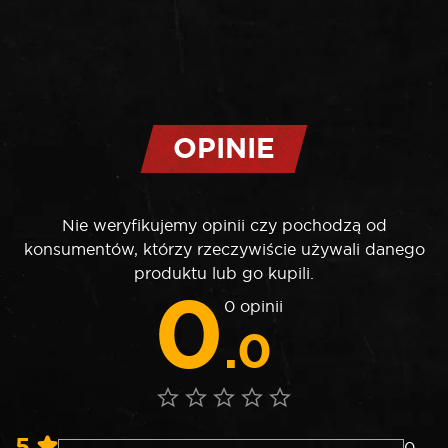
OPINIE
Nie weryfikujemy opinii czy pochodzą od
konsumentów, którzy rzeczywiście używali danego
produktu lub go kupili.
0
0 opinii
.0
5
0