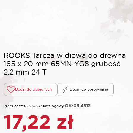
ROOKS Tarcza widiowa do drewna
165 x 20 mm 65MN-YG8 grubość
2,2 mm 24 T
Dodaj do ulubionych
Dodaj do porównania
OK-03.4513
Producent: ROOKS
Nr katalogowy:
17,22
zł