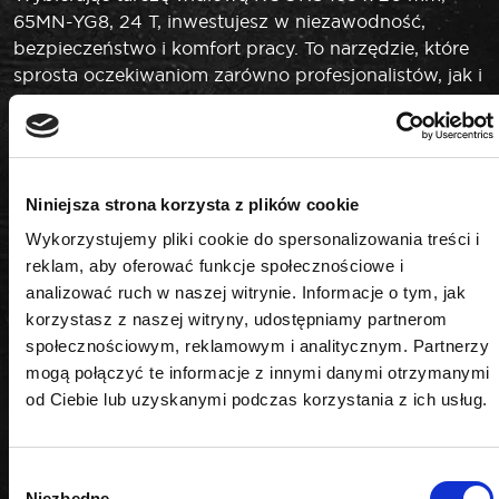
65MN-YG8, 24 T, inwestujesz w niezawodność,
bezpieczeństwo i komfort pracy. To narzędzie, które
sprosta oczekiwaniom zarówno profesjonalistów, jak i
majsterkowiczów, gwarantując doskonałe rezultaty
cięcia każdego dnia. Marka ROOKS to synonim
jakości, trwałości i innowacyjnych rozwiązań w
branży narzędziowej.
Niniejsza strona korzysta z plików cookie
Wykorzystujemy pliki cookie do spersonalizowania treści i
reklam, aby oferować funkcje społecznościowe i
DANE TECHNICZNE
analizować ruch w naszej witrynie. Informacje o tym, jak
korzystasz z naszej witryny, udostępniamy partnerom
społecznościowym, reklamowym i analitycznym. Partnerzy
mogą połączyć te informacje z innymi danymi otrzymanymi
Grubość
od Ciebie lub uzyskanymi podczas korzystania z ich usług.
2,2 mm
Ilość zębów
Wybór
Niezbędne