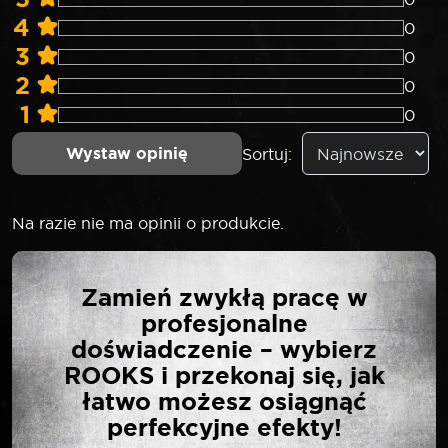
4
0
3
0
2
0
1
0
Wystaw opinię
Sortuj:
Na razie nie ma opinii o produkcie.
NAPISZ PIERWSZĄ
Zamień zwykłą pracę w
OPINIĘ O „ROOKS
profesjonalne
TARCZA WIDIOWA DO
doświadczenie – wybierz
DREWNA 165 X 20 MM
ROOKS i przekonaj się, jak
65MN-YG8 GRUBOŚĆ 2,2
łatwo możesz osiągnąć
MM 24 T”
perfekcyjne efekty!