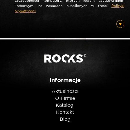
szczególności komputery, których jestem użytkownikiem
*
Nazwa
końcowym, na zasadach określonych w treści
Polityki
prywatności
.
*
E-mail
Posiadam ten produkt
Informacje
Nie jestem robotem
Aktualności
O Firmie
Katalogi
Kontakt
Blog