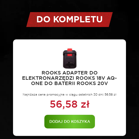
AQ-
ONE
wentylator
DO KOMPLETU
chłodzący
230
mm
bez
baterii
ROOKS ADAPTER DO
ELEKTRONARZĘDZI ROOKS 18V AQ-
ONE DO BATERII ROOKS 20V
Najniższa cena promocyjna w ciągu ostatnich 30 dni:
56,58
zł
56,58
zł
DODAJ DO KOSZYKA