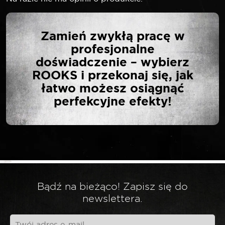
NAPISZ PIERWSZĄ
Zamień zwykłą pracę w
OPINIĘ O „ROOKS 18 V
profesjonalne
AQ-ONE WENTYLATOR
doświadczenie – wybierz
CHŁODZĄCY 230 MM
ROOKS i przekonaj się, jak
BEZ BATERII”
łatwo możesz osiągnąć
perfekcyjne efekty!
Twój adres email nie zostanie opublikowany.
*
Wymagane pola są oznaczone
*
Twoja ocena
Bądź na bieżąco! Zapisz się do
*
Twoja opinia
newslettera.