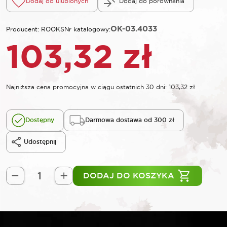
Dodaj do ulubionych
Dodaj do porównania
OK-03.4033
Producent: ROOKS
Nr katalogowy:
103,32
zł
Najniższa cena promocyjna w ciągu ostatnich 30 dni:
103,32
zł
Dostępny
Darmowa dostawa od 300 zł
Udostępnij
DODAJ DO KOSZYKA
ilość
ROOKS
18
V