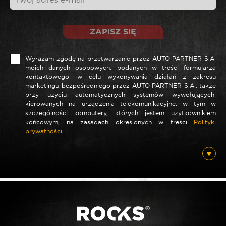
ZAPISZ SIĘ
Wyrażam zgodę na przetwarzanie przez AUTO PARTNER S.A.
moich danych osobowych, podanych w treści formularza
kontaktowego, w celu wykonywania działań z zakresu
marketingu bezpośredniego przez AUTO PARTNER S.A., także
przy użyciu automatycznych systemów wywołujących,
*
Nazwa
kierowanych na urządzenia telekomunikacyjne, w tym w
szczególności komputery, których jestem użytkownikiem
końcowym, na zasadach określonych w treści
Polityki
prywatności
.
*
E-mail
Posiadam ten produkt