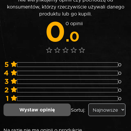
konsumentów, którzy rzeczywiście używali danego
produktu lub go kupili.
0
0 opinii
.0
5
0
4
0
3
0
2
0
1
0
Wystaw opinię
Sortuj:
Na razie nie ma opinii o produkcie.