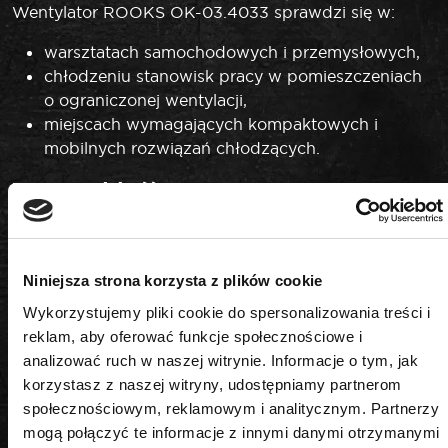
Wentylator ROOKS OK-03.4033 sprawdzi się w:
warsztatach samochodowych i przemysłowych,
chłodzeniu stanowisk pracy w pomieszczeniach
o ograniczonej wentylacji,
miejscach wymagających kompaktowych i
mobilnych rozwiązań chłodzących.
Postaw na jakość ROOKS
Wybierając produkty ROOKS, inwestujesz w
narzędzia i akcesoria warsztatowe, które łączą
niezawodność, trwałość i funkcjonalność. Marka
Niniejsza strona korzysta z plików cookie
ROOKS tworzy sprzęt z myślą o profesjonalistach –
zapewniając komfort pracy, bezpieczeństwo i
Wykorzystujemy pliki cookie do spersonalizowania treści i
precyzję wykonania. Dzięki wysokiej jakości
reklam, aby oferować funkcje społecznościowe i
materiałom i starannemu procesowi produkcji każdy
analizować ruch w naszej witrynie. Informacje o tym, jak
produkt ROOKS spełnia rygorystyczne standardy, co
korzystasz z naszej witryny, udostępniamy partnerom
pozwala mechanikom i serwisantom wykonywać
społecznościowym, reklamowym i analitycznym. Partnerzy
swoje zadania szybko, bezpiecznie i efektywnie.
mogą połączyć te informacje z innymi danymi otrzymanymi