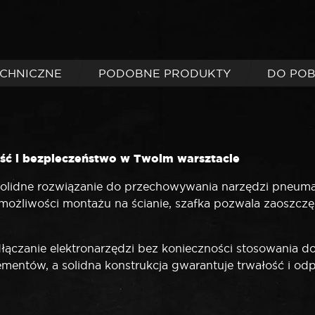
ECHNICZNE
PODOBNE PRODUKTY
DO PO
ść i bezpieczeństwo w Twoim warsztacie
solidne rozwiązanie do przechowywania narzędzi pneum
i możliwości montażu na ścianie, szafka pozwala zaoszcz
zanie elektronarzędzi bez konieczności stosowania do
entów, a solidna konstrukcja gwarantuje trwałość i od