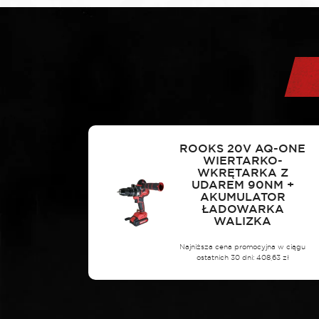
ROOKS 20V AQ-ONE
WIERTARKO-
WKRĘTARKA Z
UDAREM 90NM +
AKUMULATOR
ŁADOWARKA
WALIZKA
Najniższa cena promocyjna w ciągu
ostatnich 30 dni:
408,63
zł