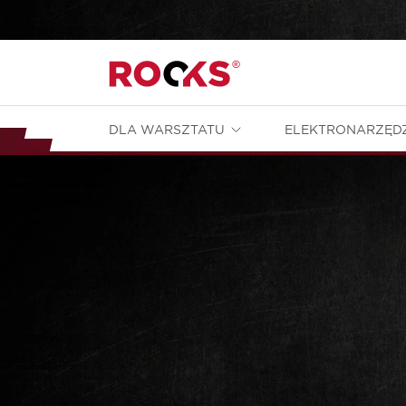
DLA WARSZTATU
ELEKTRONARZĘD