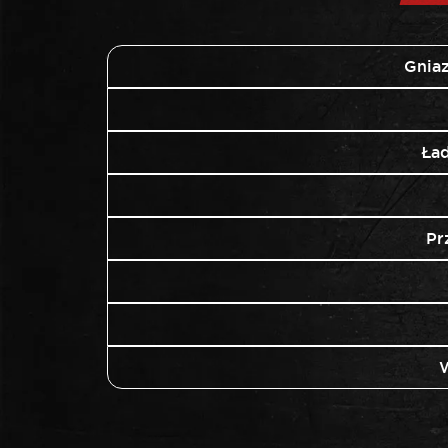
Gniaz
Ła
Pr