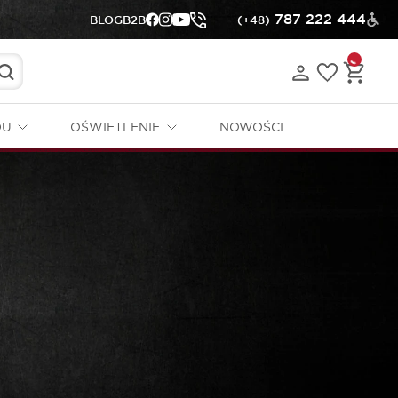
787 222 444
BLOG
B2B
(+48)
DU
OŚWIETLENIE
NOWOŚCI