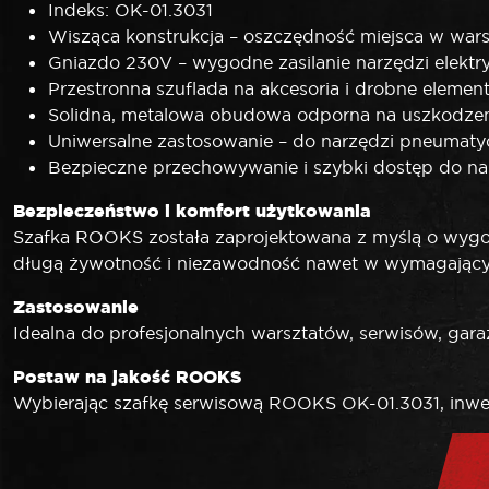
Indeks: OK-01.3031
Wisząca konstrukcja – oszczędność miejsca w wars
Gniazdo 230V – wygodne zasilanie narzędzi elektr
Przestronna szuflada na akcesoria i drobne elemen
Solidna, metalowa obudowa odporna na uszkodze
Uniwersalne zastosowanie – do narzędzi pneumatyc
Bezpieczne przechowywanie i szybki dostęp do na
Bezpieczeństwo i komfort użytkowania
Szafka ROOKS została zaprojektowana z myślą o wygodz
długą żywotność i niezawodność nawet w wymagający
Zastosowanie
Idealna do profesjonalnych warsztatów, serwisów, garaż
Postaw na jakość ROOKS
Wybierając szafkę serwisową ROOKS OK-01.3031, inwes