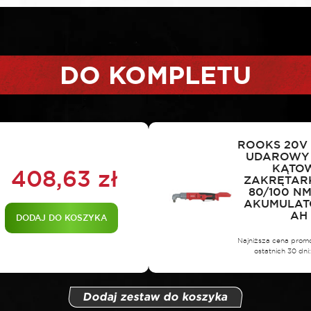
DO KOMPLETU
ROOKS 20V
UDAROWY
KĄTOW
408,63
zł
ZAKRĘTARK
80/100 NM
AKUMULAT
AH
DODAJ DO KOSZYKA
Najniższa cena prom
ostatnich 30 dni
Dodaj zestaw do koszyka