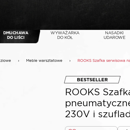
DMUCHAWA
WYWAŻARKA
NASADKI
DO LIŚCI
DO KÓŁ
UDAROWE
dziowe
›
Meble warsztatowe
›
ROOKS Szafka serwisowa na
BESTSELLER
ROOKS Szafka
pneumatyczne
230V i szufla