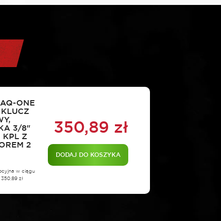
 AQ-ONE
 KLUCZ
Y,
350,89
zł
A 3/8"
 KPL Z
OREM 2
DODAJ DO KOSZYKA
ocyjna w ciągu
:
350,89
zł