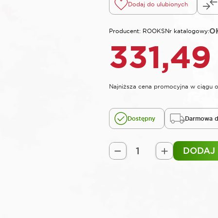
Dodaj do ulubionych
OK
Producent: ROOKS
Nr katalogowy:
331,4
Najniższa cena promocyjna w ciągu o
Dostępny
Darmowa d
DODAJ
ilość
ROOKS
Szafka
serwisowa
na
narzędzia