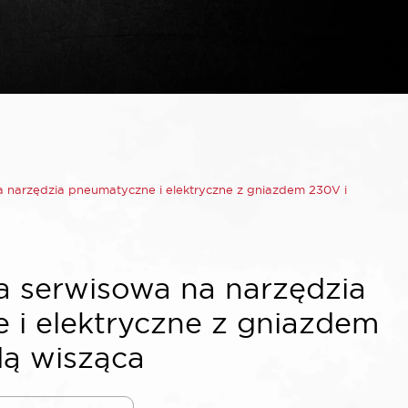
 narzędzia pneumatyczne i elektryczne z gniazdem 230V i
 serwisowa na narzędzia
 i elektryczne z gniazdem
dą wisząca