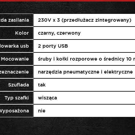
da zasilania
230V x 3 (przedłużacz zintegrowany)
Kolor
czarny, czerwony
dowarka usb
2 porty USB
Mocowanie
śruby i kołki rozporowe o średnicy 10
zeznaczenie
narzędzia pneumatyczne i elektryczne
Szuflada
tak
Typ szafki
wisząca
Wyposażona
nie