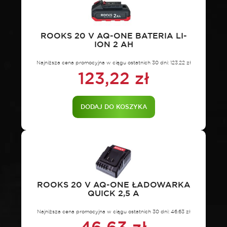
ROOKS 20 V AQ-ONE BATERIA LI-
ION 2 AH
Najniższa cena promocyjna w ciągu ostatnich 30 dni:
123,22
zł
123,22
zł
DODAJ DO KOSZYKA
ROOKS 20 V AQ-ONE ŁADOWARKA
QUICK 2,5 A
Najniższa cena promocyjna w ciągu ostatnich 30 dni:
46,63
zł