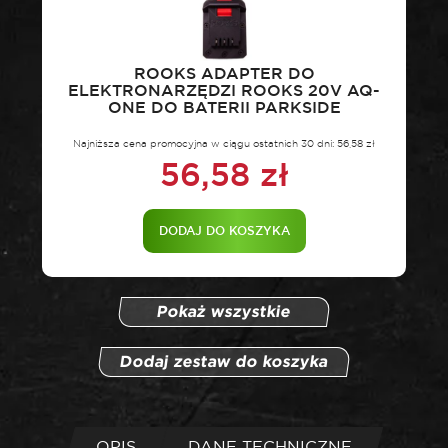
ROOKS ADAPTER DO
ELEKTRONARZĘDZI ROOKS 20V AQ-
ONE DO BATERII PARKSIDE
Najniższa cena promocyjna w ciągu ostatnich 30 dni:
56,58
zł
56,58
zł
DODAJ DO KOSZYKA
Pokaż wszystkie
Dodaj zestaw do koszyka
OPIS
DANE TECHNICZNE