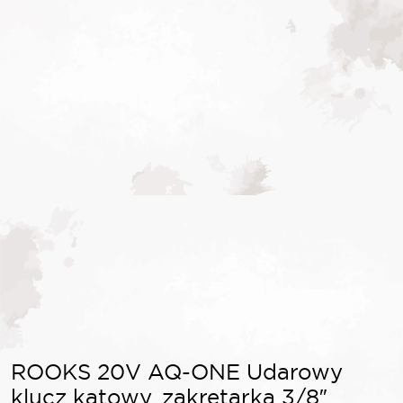
ROOKS 20V AQ-ONE Udarowy
klucz kątowy, zakrętarka 3/8″