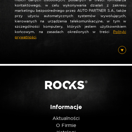
kontaktowego, w celu wykonywania działań z zakresu
marketingu bezpośredniego przez AUTO PARTNER S.A., także
przy użyciu automatycznych systemów wywołujących,
kierowanych na urządzenia telekomunikacyjne, w tym w
szczególności komputery, których jestem użytkownikiem
końcowym, na zasadach określonych w treści
Polityki
*
prywatności
.
Nazwa
*
E-mail
Posiadam ten produkt
Informacje
Aktualności
Nie jestem robotem
O Firmie