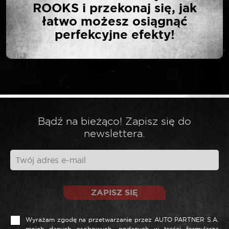
ROOKS i przekonaj się, jak
ZAKRĘTARKA 3/8″
łatwo możesz osiągnąć
80/100 NM KPL Z
perfekcyjne efekty!
AKUMULATOREM 2 AH”
Twój adres email nie zostanie opublikowany.
*
Wymagane pola są oznaczone
*
Twoja ocena
Bądź na bieżąco! Zapisz się do
newslettera.
*
Twoja opinia
ZAPISZ SIĘ
Wyrażam zgodę na przetwarzanie przez AUTO PARTNER S.A.
moich danych osobowych, podanych w treści formularza