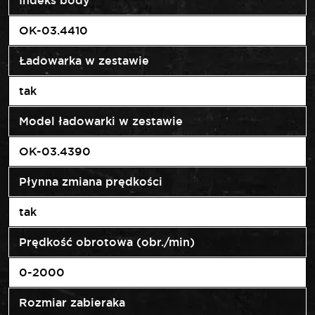
Indeks body
OK-03.4410
Ładowarka w zestawie
tak
Model ładowarki w zestawie
OK-03.4390
Płynna zmiana prędkości
tak
Prędkość obrotowa (obr./min)
0-2000
Rozmiar zabieraka