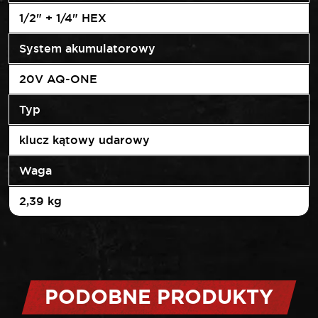
1/2" + 1/4" HEX
System akumulatorowy
20V AQ-ONE
Typ
klucz kątowy udarowy
Waga
2,39 kg
PODOBNE PRODUKTY