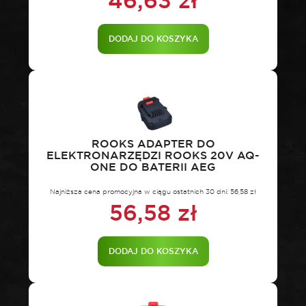
46,63
zł
DODAJ DO KOSZYKA
ROOKS ADAPTER DO
ELEKTRONARZĘDZI ROOKS 20V AQ-
ONE DO BATERII AEG
Najniższa cena promocyjna w ciągu ostatnich 30 dni:
56,58
zł
56,58
zł
DODAJ DO KOSZYKA