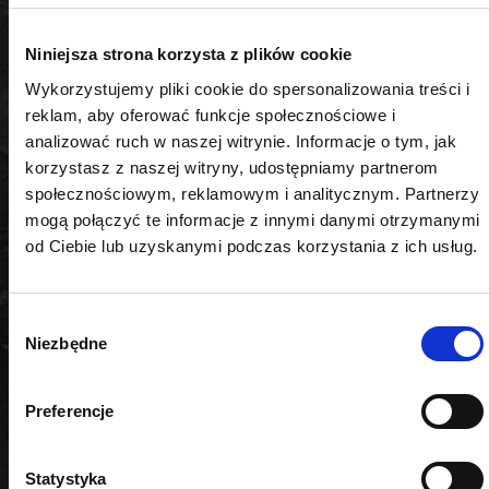
motoryzacja, dom
• Waga: 2,39 kg
Niniejsza strona korzysta z plików cookie
• Gniazdo: 1/2″ + 1/4″ HEX
Wykorzystujemy pliki cookie do spersonalizowania treści i
• Zestaw zawiera: klucz kątowy udarowy, akumulator
reklam, aby oferować funkcje społecznościowe i
2 Ah, ładowarka
analizować ruch w naszej witrynie. Informacje o tym, jak
Bezpieczeństwo i komfort użytkowania
korzystasz z naszej witryny, udostępniamy partnerom
Klucz kątowy ROOKS został zaprojektowany z myślą
społecznościowym, reklamowym i analitycznym. Partnerzy
o wygodzie i bezpieczeństwie użytkownika.
mogą połączyć te informacje z innymi danymi otrzymanymi
Ergonomiczny uchwyt oraz kompaktowa konstrukcja
od Ciebie lub uzyskanymi podczas korzystania z ich usług.
gwarantują pewność i komfort pracy nawet w
ciasnych przestrzeniach.
Wybór
Zastosowanie
Niezbędne
zgody
20V AQ-ONE Udarowy klucz kątowy ROOKS OK-
03.4411 sprawdzi się podczas napraw, montażu i
Preferencje
serwisu w warsztacie, garażu, serwisie
samochodowym oraz wszędzie tam, gdzie liczy się
moc, precyzja i niezawodność.
Statystyka