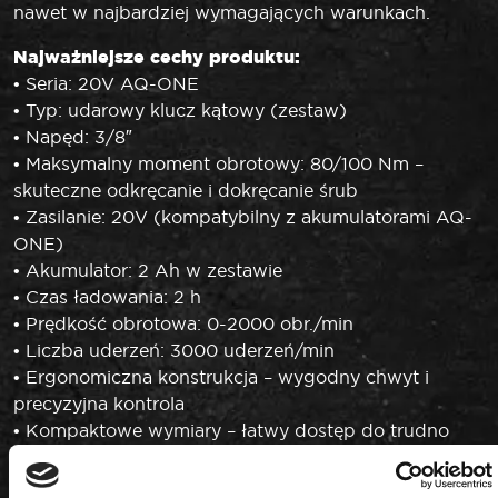
nawet w najbardziej wymagających warunkach.
Najważniejsze cechy produktu:
• Seria: 20V AQ-ONE
• Typ: udarowy klucz kątowy (zestaw)
• Napęd: 3/8″
• Maksymalny moment obrotowy: 80/100 Nm –
skuteczne odkręcanie i dokręcanie śrub
• Zasilanie: 20V (kompatybilny z akumulatorami AQ-
ONE)
• Akumulator: 2 Ah w zestawie
• Czas ładowania: 2 h
• Prędkość obrotowa: 0-2000 obr./min
• Liczba uderzeń: 3000 uderzeń/min
• Ergonomiczna konstrukcja – wygodny chwyt i
precyzyjna kontrola
• Kompaktowe wymiary – łatwy dostęp do trudno
dostępnych miejsc
• Uniwersalne zastosowanie – warsztat, serwis,