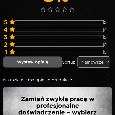
5
0
4
0
3
0
2
0
1
0
Wystaw opinię
Sortuj:
Na razie nie ma opinii o produkcie.
NAPISZ PIERWSZĄ
Zamień zwykłą pracę w
OPINIĘ O „ROOKS 20V
profesjonalne
AQ-ONE UDAROWY
doświadczenie – wybierz
KLUCZ KĄTOWY,