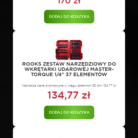
170
zł
Pierwotna
Aktualna
cena
cena
DODAJ DO KOSZYKA
wynosiła:
wynosi:
187,96 zł.
170 zł.
ROOKS ZESTAW NARZĘDZIOWY DO
WKRĘTARKI UDAROWEJ MASTER-
TORQUE 1/4" 37 ELEMENTÓW
Najniższa cena promocyjna w ciągu ostatnich 30 dni:
134,77
zł
134,77
zł
DODAJ DO KOSZYKA