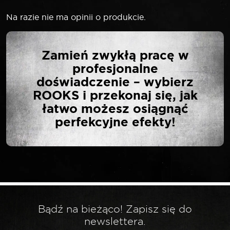
Na razie nie ma opinii o produkcie.
NAPISZ PIERWSZĄ
Zamień zwykłą pracę w
OPINIĘ O „ROOKS NIT
profesjonalne
PLASTIKOWY 5,1 MM X 12
doświadczenie – wybierz
MM 50 SZT VW”
ROOKS i przekonaj się, jak
łatwo możesz osiągnąć
perfekcyjne efekty!
Twój adres email nie zostanie opublikowany.
*
Wymagane pola są oznaczone
*
Twoja ocena
*
Twoja opinia
Bądź na bieżąco! Zapisz się do
newslettera.