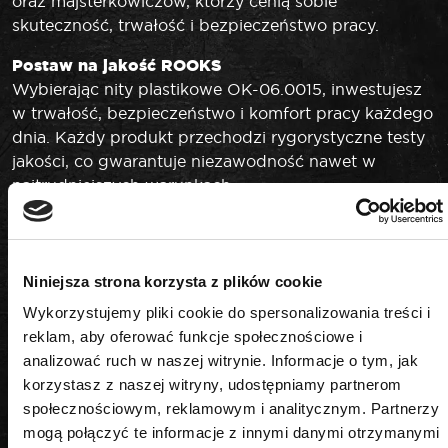
oraz majsterkowiczów, którzy cenią sobie
skuteczność, trwałość i bezpieczeństwo pracy.
Postaw na jakość ROOKS
Wybierając nity plastikowe OK-06.0015, inwestujesz
w trwałość, bezpieczeństwo i komfort pracy każdego
dnia. Każdy produkt przechodzi rygorystyczne testy
jakości, co gwarantuje niezawodność nawet w
najtrudniejszych warunkach.
Niniejsza strona korzysta z plików cookie
PODOBNE PRODUKTY
Wykorzystujemy pliki cookie do spersonalizowania treści i
reklam, aby oferować funkcje społecznościowe i
analizować ruch w naszej witrynie. Informacje o tym, jak
korzystasz z naszej witryny, udostępniamy partnerom
społecznościowym, reklamowym i analitycznym. Partnerzy
mogą połączyć te informacje z innymi danymi otrzymanymi