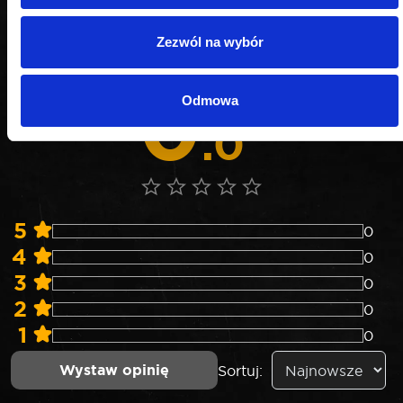
Nie weryfikujemy opinii czy pochodzą od
Zezwól na wybór
konsumentów, którzy rzeczywiście używali danego
produktu lub go kupili.
0
Odmowa
0 opinii
.0
5
0
4
0
3
0
2
0
1
0
Wystaw opinię
Sortuj: