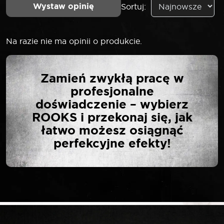
Wystaw opinię
Sortuj:
Na razie nie ma opinii o produkcie.
NAPISZ PIERWSZĄ
Zamień zwykłą pracę w
OPINIĘ O „ROOKS
profesjonalne
NITOWNICA
doświadczenie – wybierz
HARMONIJKOWA DO
ROOKS i przekonaj się, jak
NITÓW ZRYWALNYCH
łatwo możesz osiągnąć
2,4-6 MM EU805”
perfekcyjne efekty!
Twój adres email nie zostanie opublikowany.
*
Wymagane pola są oznaczone
*
Twoja ocena