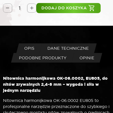
DODAJ DO KOSZYKA
ilość
ROOKS
Nitownica
harmonijkowa
do
nitów
zrywalnych
OPIS
DANE TECHNICZNE
2,4-
PODOBNE PRODUKTY
OPINIE
6
mm
EU805
Nitownica harmonijkowa OK-06.0002, EU805, do
nitów zrywalnych 2,4-6 mm – wygoda i siła w
jednym narzędziu
Nitownica harmonijkowa OK-06.0002 EU805 to
profesjonalne narzędzie przeznaczone do szybkiego i
skutecznego montażu nitów zrywalnych o średnicach