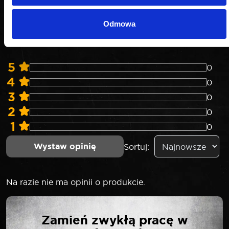
0
.0
Odmowa
5
0
4
0
3
0
2
0
1
0
Wystaw opinię
Sortuj:
Na razie nie ma opinii o produkcie.
NAPISZ PIERWSZĄ
Zamień zwykłą pracę w
OPINIĘ O „ROOKS NIT