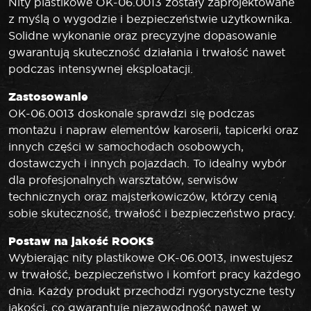
Nity plastikowe OK-06.0013 zostały zaprojektowane
z myślą o wygodzie i bezpieczeństwie użytkownika.
Solidne wykonanie oraz precyzyjne dopasowanie
gwarantują skuteczność działania i trwałość nawet
podczas intensywnej eksploatacji.
Zastosowanie
OK-06.0013 doskonale sprawdzi się podczas
montażu i napraw elementów karoserii, tapicerki oraz
innych części w samochodach osobowych,
dostawczych i innych pojazdach. To idealny wybór
dla profesjonalnych warsztatów, serwisów
technicznych oraz majsterkowiczów, którzy cenią
sobie skuteczność, trwałość i bezpieczeństwo pracy.
Postaw na jakość ROOKS
Wybierając nity plastikowe OK-06.0013, inwestujesz
w trwałość, bezpieczeństwo i komfort pracy każdego
dnia. Każdy produkt przechodzi rygorystyczne testy
jakości, co gwarantuje niezawodność nawet w