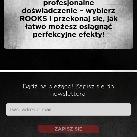
profesjonalne
PLASTIKOWY 5 MM X 17,2
doświadczenie – wybierz
MM 10 SZT”
ROOKS i przekonaj się, jak
łatwo możesz osiągnąć
perfekcyjne efekty!
Twój adres email nie zostanie opublikowany.
*
Wymagane pola są oznaczone
*
Twoja ocena
*
Twoja opinia
Bądź na bieżąco! Zapisz się do
newslettera.
ZAPISZ SIĘ