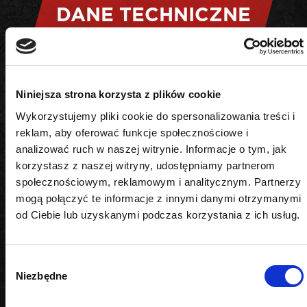
DANE TECHNICZNE
Kształt
Niniejsza strona korzysta z plików cookie
6-kątny
Wykorzystujemy pliki cookie do spersonalizowania treści i
Napęd
reklam, aby oferować funkcje społecznościowe i
analizować ruch w naszej witrynie. Informacje o tym, jak
1/4"
korzystasz z naszej witryny, udostępniamy partnerom
społecznościowym, reklamowym i analitycznym. Partnerzy
Rozmiar
mogą połączyć te informacje z innymi danymi otrzymanymi
od Ciebie lub uzyskanymi podczas korzystania z ich usług.
6 mm
Wybór
Niezbędne
zgody