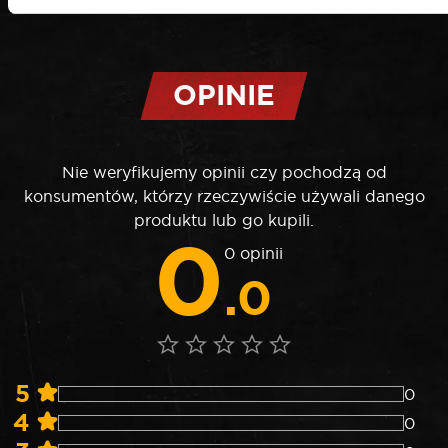
OPINIE
Nie weryfikujemy opinii czy pochodzą od
konsumentów, którzy rzeczywiście używali danego
produktu lub go kupili.
0
0 opinii
.0
5
0
4
0