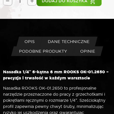
DODAJ DO KOSZYKA
ilość
ROOKS
Nasadka
1/4"
6-
kątna
6
OPIS
DANE TECHNICZNE
mm
PODOBNE PRODUKTY
OPINIE
Nasadka 1/4″ 6-kątna 6 mm ROOKS OK-01.2650 –
precyzja i trwałość w każdym warsztacie
Nasadka ROOKS OK-01.2650 to profesjonalne
narzędzie przeznaczone do pracy z grzechotkami i
pokrętłami ręcznymi o rozmiarze 1/4″. Sześciokątny
profil zapewnia pewny chwyt śruby, minimalizując
ryzyko jej uszkodzenia oraz gwarantując