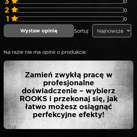
3
0
2
0
1
0
Wystaw opinię
Sortuj:
Na razie nie ma opinii o produkcie.
NAPISZ PIERWSZĄ
Zamień zwykłą pracę w
OPINIĘ O „ROOKS
profesjonalne
NASADKA 1/4″ 6-KĄTNA
doświadczenie – wybierz
6 MM”
ROOKS i przekonaj się, jak
łatwo możesz osiągnąć
perfekcyjne efekty!
Twój adres email nie zostanie opublikowany.
*
Wymagane pola są oznaczone