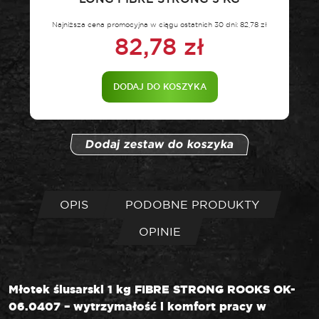
Najniższa cena promocyjna w ciągu ostatnich 30 dni:
82,78
zł
82,78
zł
DODAJ DO KOSZYKA
Dodaj zestaw do koszyka
OPIS
PODOBNE PRODUKTY
OPINIE
Młotek ślusarski 1 kg FIBRE STRONG ROOKS OK-
06.0407 – wytrzymałość i komfort pracy w