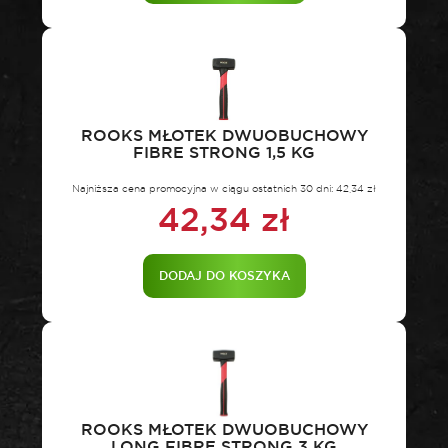
ROOKS MŁOTEK DWUOBUCHOWY
FIBRE STRONG 1,5 KG
Najniższa cena promocyjna w ciągu ostatnich 30 dni:
42,34
zł
42,34
zł
DODAJ DO KOSZYKA
ROOKS MŁOTEK DWUOBUCHOWY
LONG FIBRE STRONG 3 KG