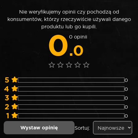
Nie weryfikujemy opinii czy pochodzą od
konsumentów, którzy rzeczywiście używali danego
produktu lub go kupili.
0
0 opinii
.0
5
0
4
0
3
0
2
0
1
0
Wystaw opinię
Sortuj: