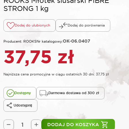
ROOKS Młotek ślusarski FIBRE
STRONG 1 kg
Dodaj do ulubionych
Dodaj do porównania
OK-06.0407
Producent: ROOKS
Nr katalogowy:
37,75
zł
Najniższa cena promocyjna w ciągu ostatnich 30 dni:
37,75
zł
Dostępny
Darmowa dostawa od 300 zł
Udostępnij
DODAJ DO KOSZYKA
ilość