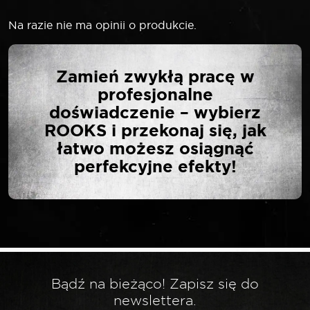
Na razie nie ma opinii o produkcie.
NAPISZ PIERWSZĄ
Zamień zwykłą pracę w
OPINIĘ O „ROOKS
profesjonalne
MŁOTEK ŚLUSARSKI
doświadczenie – wybierz
FIBRE STRONG 1 KG”
ROOKS i przekonaj się, jak
łatwo możesz osiągnąć
perfekcyjne efekty!
Twój adres email nie zostanie opublikowany.
*
Wymagane pola są oznaczone
*
Twoja ocena
*
Twoja opinia
Bądź na bieżąco! Zapisz się do
newslettera.