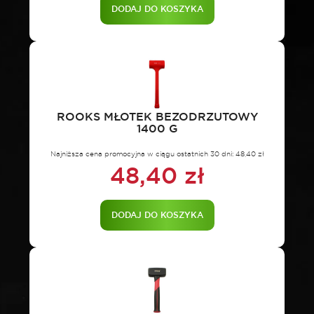
DODAJ DO KOSZYKA
ROOKS MŁOTEK BEZODRZUTOWY
1400 G
Najniższa cena promocyjna w ciągu ostatnich 30 dni:
48,40
zł
48,40
zł
DODAJ DO KOSZYKA