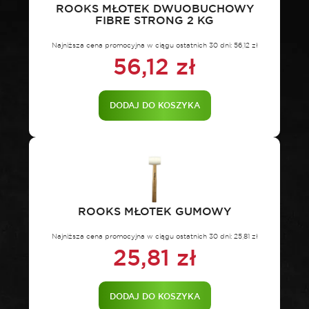
ROOKS MŁOTEK DWUOBUCHOWY
FIBRE STRONG 2 KG
Najniższa cena promocyjna w ciągu ostatnich 30 dni:
56,12
zł
56,12
zł
DODAJ DO KOSZYKA
ROOKS MŁOTEK GUMOWY
Najniższa cena promocyjna w ciągu ostatnich 30 dni:
25,81
zł
25,81
zł
DODAJ DO KOSZYKA