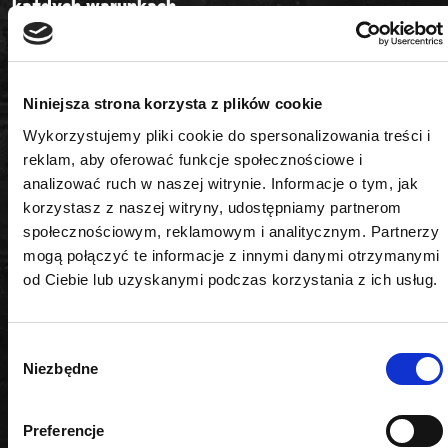
każdych warunkach
ROOKS OK-06.0407 to profesjonalny młotek
ślusarski o masie 1 kg, zaprojektowany z myślą o
najbardziej wymagających użytkownikach. Dzięki
Niniejsza strona korzysta z plików cookie
zastosowaniu nowoczesnego trzonka FIBRE
Wykorzystujemy pliki cookie do spersonalizowania treści i
STRONG z włókna szklanego, narzędzie wyróżnia
reklam, aby oferować funkcje społecznościowe i
wyjątkową wytrzymałością
się
oraz odpornością na
analizować ruch w naszej witrynie. Informacje o tym, jak
uszkodzenia mechaniczne i pęknięcia. Ergonomiczna,
korzystasz z naszej witryny, udostępniamy partnerom
maksymalny
antypoślizgowa rękojeść zapewnia
społecznościowym, reklamowym i analitycznym. Partnerzy
komfort pracy
nawet podczas długotrwałego
mogą połączyć te informacje z innymi danymi otrzymanymi
użytkowania.
od Ciebie lub uzyskanymi podczas korzystania z ich usług.
Najważniejsze cechy produktu:
• Numer produktu: OK-06.0407
Wybór
• Masa: 1 kg
Niezbędne
zgody
• Materiał obucha: wysokiej jakości stal hartowana –
gwarancja trwałości i odporności na
odkształcenia
Preferencje
• Trzonek: FIBRE STRONG – włókno szklane,