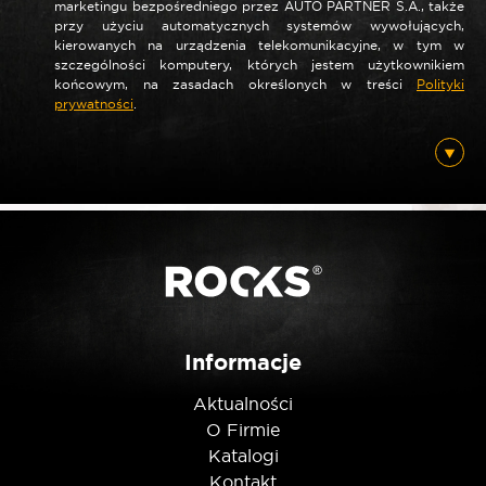
marketingu bezpośredniego przez AUTO PARTNER S.A., także
*
Nazwa
przy użyciu automatycznych systemów wywołujących,
kierowanych na urządzenia telekomunikacyjne, w tym w
szczególności komputery, których jestem użytkownikiem
końcowym, na zasadach określonych w treści
Polityki
prywatności
.
*
E-mail
Posiadam ten produkt
Nie jestem robotem
Informacje
Aktualności
O Firmie
Katalogi
Kontakt