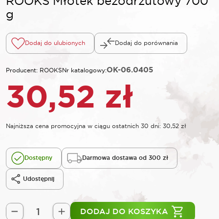
ROOKS Młotek bezodrzutowy 700
g
Dodaj do ulubionych
Dodaj do porównania
OK-06.0405
Producent: ROOKS
Nr katalogowy:
30,52
zł
Najniższa cena promocyjna w ciągu ostatnich 30 dni:
30,52
zł
Dostępny
Darmowa dostawa od 300 zł
Udostępnij
DODAJ DO KOSZYKA
ilość