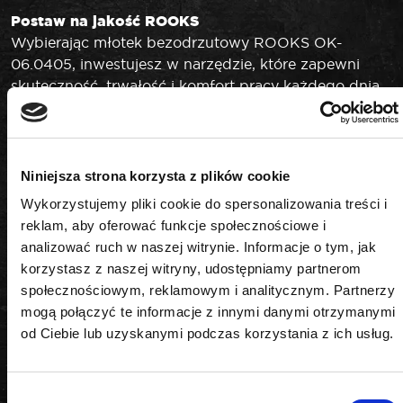
Postaw na jakość ROOKS
Wybierając młotek bezodrzutowy ROOKS OK-
06.0405, inwestujesz w narzędzie, które zapewni
skuteczność, trwałość i komfort pracy każdego dnia.
Każdy produkt marki ROOKS przechodzi
rygorystyczne testy jakości, co gwarantuje
niezawodność nawet w najtrudniejszych warunkach.
Niniejsza strona korzysta z plików cookie
DANE TECHNICZNE
Wykorzystujemy pliki cookie do spersonalizowania treści i
reklam, aby oferować funkcje społecznościowe i
analizować ruch w naszej witrynie. Informacje o tym, jak
korzystasz z naszej witryny, udostępniamy partnerom
Rodzaj
społecznościowym, reklamowym i analitycznym. Partnerzy
bezodrzutowy
mogą połączyć te informacje z innymi danymi otrzymanymi
od Ciebie lub uzyskanymi podczas korzystania z ich usług.
Waga
700 g
Wybór