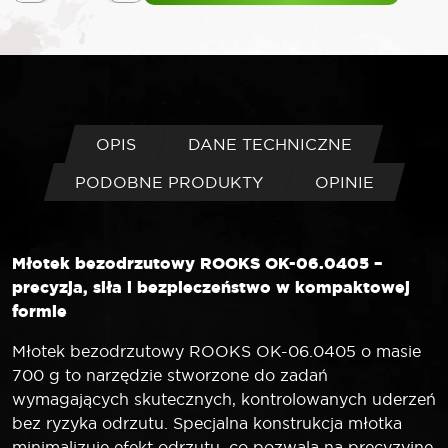
ROOKS
Młotek
bezodrzutowy
700
g
OPIS
DANE TECHNICZNE
PODOBNE PRODUKTY
OPINIE
Młotek bezodrzutowy ROOKS OK-06.0405 –
precyzja, siła i bezpieczeństwo w kompaktowej
formie
Młotek bezodrzutowy ROOKS OK-06.0405 o masie
700 g to narzędzie stworzone do zadań
wymagających skutecznych, kontrolowanych uderzeń
bez ryzyka odrzutu. Specjalna konstrukcja młotka
minimalizuje efekt odrzutu, co pozwala na precyzyjne