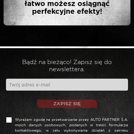
łatwo możesz osiągnąć
perfekcyjne efekty!
Twój adres email nie zostanie opublikowany.
*
Wymagane pola są oznaczone
*
Twoja ocena
*
Twoja opinia
Bądź na bieżąco! Zapisz się do
newslettera.
ZAPISZ SIĘ
Wyrażam zgodę na przetwarzanie przez AUTO PARTNER S.A.
moich danych osobowych, podanych w treści formularza
kontaktowego, w celu wykonywania działań z zakresu