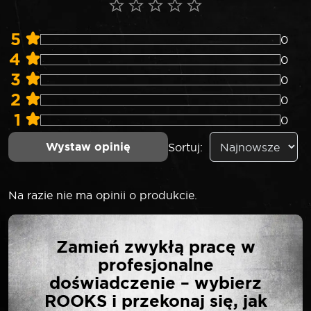
5
0
4
0
3
0
2
0
1
0
Wystaw opinię
Sortuj:
Na razie nie ma opinii o produkcie.
NAPISZ PIERWSZĄ
Zamień zwykłą pracę w
OPINIĘ O „ROOKS
profesjonalne
MŁOTEK
doświadczenie – wybierz
BEZODRZUTOWY 700 G”
ROOKS i przekonaj się, jak