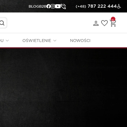
787 222 444
BLOG
B2B
(+48)
DU
OŚWIETLENIE
NOWOŚCI