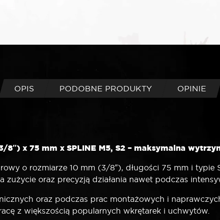
OPIS
PODOBNE PRODUKTY
OPINIE
3/8″) x 75 mm x SPLINE M5, S2 – maksymalna wytrzy
wy o rozmiarze 10 mm (3/8″), długości 75 mm i typie S
na zużycie oraz precyzją działania nawet podczas intens
chnicznych oraz podczas prac montażowych i naprawczych
racę z większością popularnych wkrętarek i uchwytów.