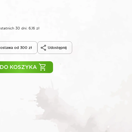
statnich 30 dni:
6,16
zł
ostawa od 300 zł
Udostępnij
 DO KOSZYKA