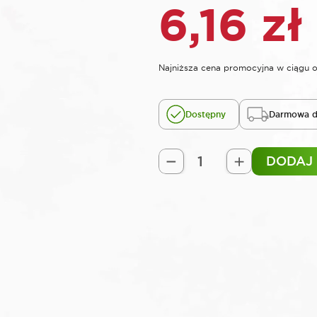
6,16
zł
Najniższa cena promocyjna w ciągu o
Dostępny
Darmowa d
DODAJ
ilość
ROOKS
LONG
Bit
10
mm
3/8"
SPLINE
M5