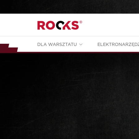
DLA WARSZTATU
ELEKTRONARZĘD