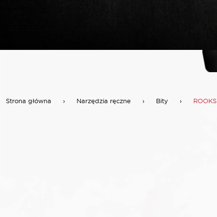
Strona główna
›
Narzędzia ręczne
›
Bity
›
ROOKS 