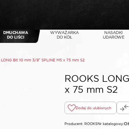
DMUCHAWA
WYWAŻARKA
NASADKI
DO LIŚCI
DO KÓŁ
UDAROWE
LONG Bit 10 mm 3/8″ SPLINE M5 x 75 mm S2
ROOKS LONG 
x 75 mm S2
Dodaj do ulubionych
OK
Producent: ROOKS
Nr katalogowy: