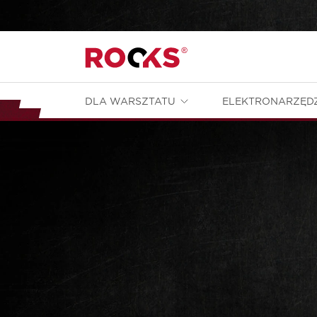
DLA WARSZTATU
ELEKTRONARZĘD