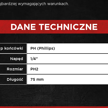
jbardziej wymagających warunkach.
DANE TECHNICZNE
yp końcówki
PH (Phillips)
Napęd
1/4"
Rozmiar
PH2
Długość
75 mm