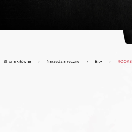
Strona główna
›
Narzędzia ręczne
›
Bity
›
ROOKS 