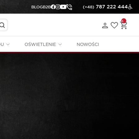
787 222 444
BLOG
B2B
(+48)
DU
OŚWIETLENIE
NOWOŚCI