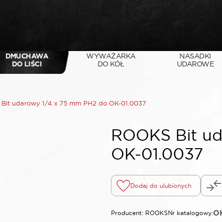
DMUCHAWA
WYWAŻARKA
NASADKI
DO LIŚCI
DO KÓŁ
UDAROWE
Bit udarowy 1/4 x 75 mm PH2 do OK-01.0037
ROOKS Bit ud
OK-01.0037
Dodaj do ulubionych
OK
Producent: ROOKS
Nr katalogowy: