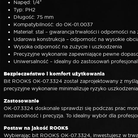
Napęd: 1/4″
Typ: PH2
Długość: 75 mm
Kompatybilność: do OK-01.0037
Materiał: stal – gwarancja trwałości i odporności na
Udarowa konstrukcja – odporność na wysokie obci
Wysoka odporność na zużycie i uszkodzenia
Precyzyjne wykonanie zapewniające pewne dopas
Uniwersalność – idealny do zastosowań profesjonal
Bezpieczeństwo i komfort użytkowania
Bit ROOKS OK-07.3324 został zaprojektowany z myślą o
precyzyjne wykonanie minimalizuje ryzyko uszkodzeni
Zastosowanie
OK-07.3324 doskonale sprawdzi się podczas prac mont
niezawodność i precyzja. To idealny wybór dla profes
Postaw na jakość ROOKS
Wybierając bit ROOKS OK-07.3324, inwestujesz w trwało