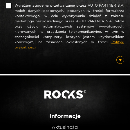
Wyrażam zgodę na przetwarzanie przez AUTO PARTNER S.A.
moich danych osobowych, podanych w treści formularza
kontaktowego, w celu wykonywania działań z zakresu
marketingu bezpośredniego przez AUTO PARTNER S.A., także
przy użyciu automatycznych systemów wywołujących,
*
Nazwa
kierowanych na urządzenia telekomunikacyjne, w tym w
szczególności komputery, których jestem użytkownikiem
końcowym, na zasadach określonych w treści
Polityki
prywatności
.
*
E-mail
Posiadam ten produkt
Nie jestem robotem
Informacje
Aktualności