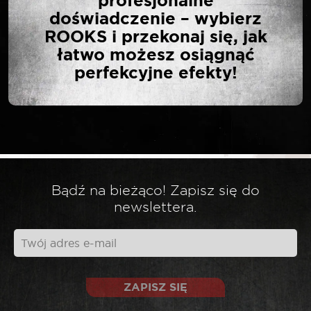
profesjonalne
ZESTAW NARZĘDZI DO
doświadczenie – wybierz
ŁOŻYSKA KOŁA FORD
ROOKS i przekonaj się, jak
TRANSIT OD 2000 R.”
łatwo możesz osiągnąć
perfekcyjne efekty!
Twój adres email nie zostanie opublikowany.
*
Wymagane pola są oznaczone
*
Twoja ocena
Bądź na bieżąco! Zapisz się do
*
Twoja opinia
newslettera.
ZAPISZ SIĘ