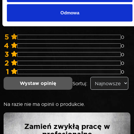
0
.0
Odmowa
5
0
4
0
3
0
2
0
1
0
Wystaw opinię
Sortuj:
Na razie nie ma opinii o produkcie.
NAPISZ PIERWSZĄ
Zamień zwykłą pracę w
OPINIĘ O „LASER