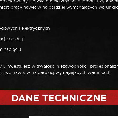
projektowany z myślą o maksymalnej ochronie użytkownik
omfort pracy nawet w najbardziej wymagających warunkac
ydowych i elektrycznych
acje obsługi
m napięciu
1, inwestujesz w trwałość, niezawodność i profesjonali
eństwo nawet w najbardziej wymagających warunkach.
DANE TECHNICZNE