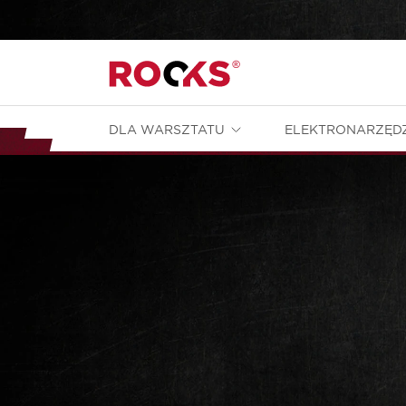
DLA WARSZTATU
ELEKTRONARZĘD