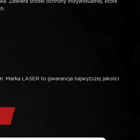
a. Zawiera środki ochrony indywidualnej, które
h.
zm. Marka LASER to gwarancja najwyższej jakości