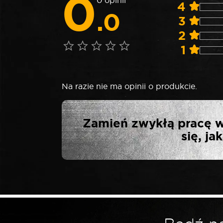
0
0 opinii
4
.0
3
2
1
Na razie nie ma opinii o produkcie.
NAPISZ P
Zamień zwykłą pracę w
PERSONAL 
się, j
BE
Twój adres email nie zostanie opublikowa
*
Twoja ocena