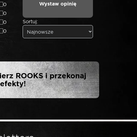
Wystaw opinię
0
0
Sortuj:
0
0
ER HYBRID
ierz ROOKS i przekonaj
STY PAKIET
efekty!
 V”