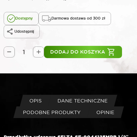
Dostępny
Darmowa dostawa od 300 zł
Udostępnij
DODAJ DO KOSZYKA
ilość
SELTA
Przedłużka
udarowa
1/2"
125
mm
OPIS
DANE TECHNICZNE
PODOBNE PRODUKTY
OPINIE
Przedłużka udarowa SELTA SE-9044125MPB 1/2″,