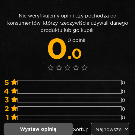
Nie weryfikujemy opinii czy pochodzą od
konsumentów, którzy rzeczywiście używali danego
produktu lub go kupili.
0
0 opinii
.0
5
0
4
0
3
0
2
0
1
0
Wystaw opinię
Sortuj: