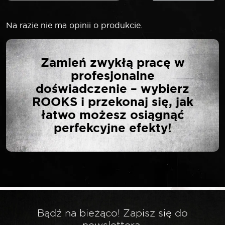
Na razie nie ma opinii o produkcie.
NAPISZ PIERWSZĄ
Zamień zwykłą pracę w
OPINIĘ O „SELTA
profesjonalne
PRZEDŁUŻKA UDAROWA
doświadczenie – wybierz
1/2″ 125 MM”
ROOKS i przekonaj się, jak
łatwo możesz osiągnąć
perfekcyjne efekty!
Twój adres email nie zostanie opublikowany.
*
Wymagane pola są oznaczone
*
Twoja ocena
*
Twoja opinia
Bądź na bieżąco! Zapisz się do
newslettera.