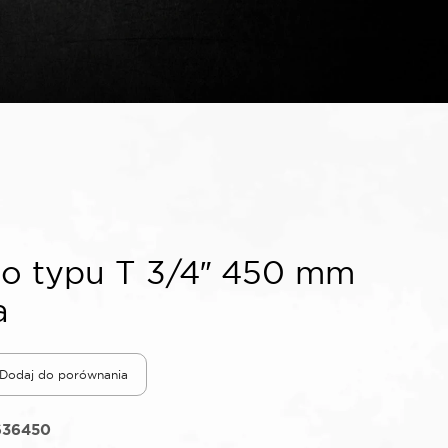
ło typu T 3/4″ 450 mm
a
Dodaj do porównania
636450