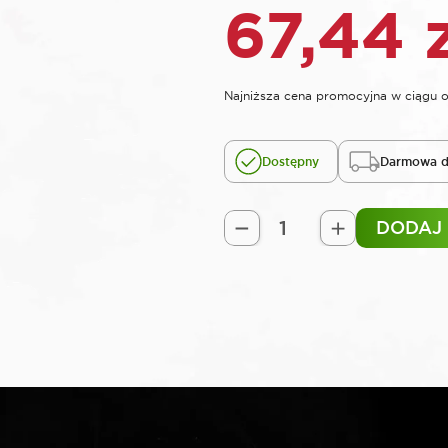
67,44
Najniższa cena promocyjna w ciągu o
Dostępny
Darmowa d
DODAJ
ilość
SELTA
Pokrętło
typu
T
3/4"
450
mm
czarna