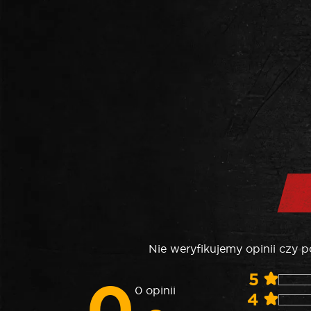
Nie weryfikujemy opinii czy 
0
5
0 opinii
4