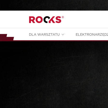
DLA WARSZTATU
ELEKTRONARZĘD