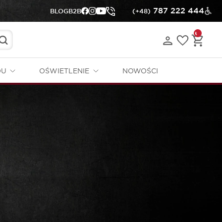
787 222 444
BLOG
B2B
(+48)
DU
OŚWIETLENIE
NOWOŚCI