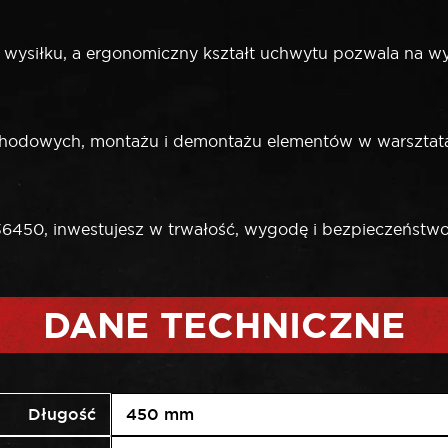
m wysiłku, a ergonomiczny kształt uchwytu pozwala na 
ochodowych, montażu i demontażu elementów w warszta
6450, inwestujesz w trwałość, wygodę i bezpieczeństwo
DANE TECHNICZNE
Długość
450 mm