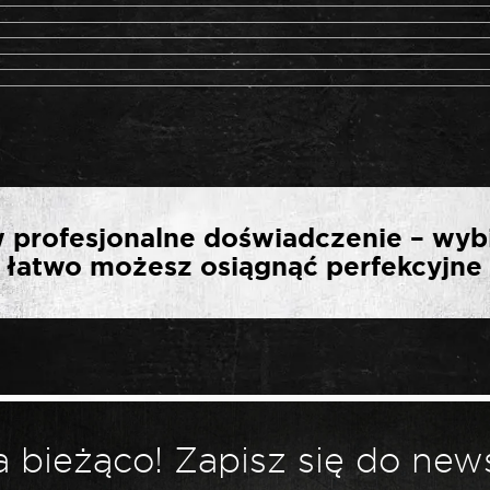
ZĄ OPINIĘ O „SELTA P
 profesjonalne doświadczenie – wyb
″ 450 MM CZARNA GŁÓ
ak łatwo możesz osiągnąć perfekcyjne 
*
ny.
Wymagane pola są oznaczone
 bieżąco! Zapisz się do news