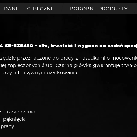
główka
DANE TECHNICZNE
PODOBNE PRODUKTY
A SE-636450 – siła, trwałość i wygoda do zadań spec
arzędzie przeznaczone do pracy z nasadkami o mocowan
ej zapieczonych śrub. Czarna główka gwarantuje trwałoś
t przy intensywnym użytkowaniu.
 i uszkodzenia
i pęknięcia
 pracy