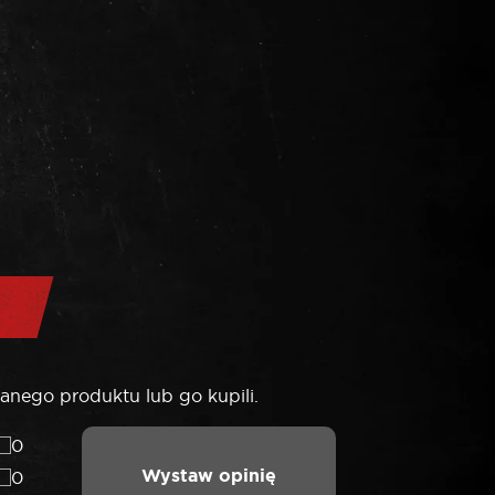
anego produktu lub go kupili.
0
Wystaw opinię
0