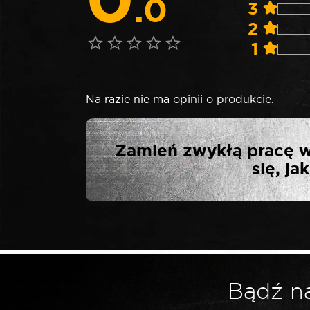
.0
3
2
1
Na razie nie ma opinii o produkcie.
NAPISZ PIERWS
Zamień zwykłą pracę w
3/4
się, j
Twój adres email nie zostanie opublikowa
*
Twoja ocena
Bądź na
*
Twoja opinia