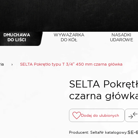
DMUCHAWA
WYWAŻARKA
NASADKI
DO LIŚCI
DO KÓŁ
UDAROWE
ria
›
SELTA Pokrętło typu T 3/4″ 450 mm czarna główka
SELTA Pokręt
czarna główk
Dodaj do ulubionych
SE-
Producent: Selta
Nr katalogowy: