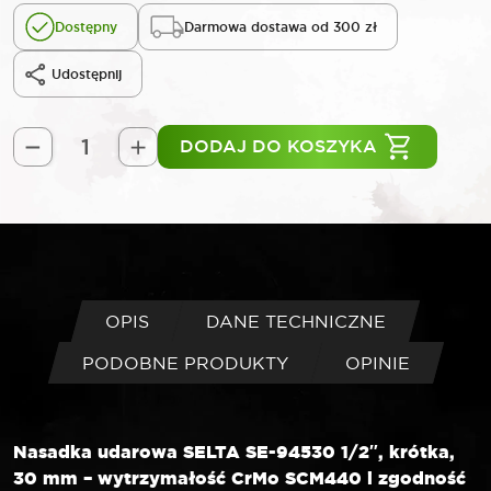
Dostępny
Darmowa dostawa od 300 zł
Udostępnij
DODAJ DO KOSZYKA
ilość
SELTA
Nasadka
udarowa
krótka
1/2"
30
OPIS
DANE TECHNICZNE
mm
PODOBNE PRODUKTY
OPINIE
Nasadka udarowa SELTA SE-94530 1/2″, krótka,
30 mm – wytrzymałość CrMo SCM440 i zgodność