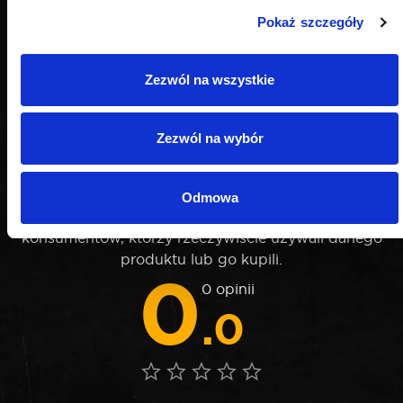
Pokaż szczegóły
Zezwól na wszystkie
Zezwól na wybór
OPINIE
Odmowa
Nie weryfikujemy opinii czy pochodzą od
konsumentów, którzy rzeczywiście używali danego
produktu lub go kupili.
0
0 opinii
.0