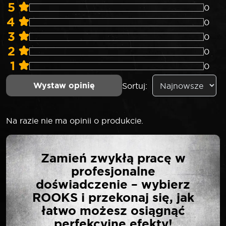
5
0
4
0
3
0
2
0
1
0
Wystaw opinię
Sortuj:
Na razie nie ma opinii o produkcie.
NAPISZ PIERWSZĄ
Zamień zwykłą pracę w
OPINIĘ O „SELTA
profesjonalne
NASADKA UDAROWA
doświadczenie – wybierz
KRÓTKA 1/2″ 30 MM”
ROOKS i przekonaj się, jak
łatwo możesz osiągnąć
perfekcyjne efekty!