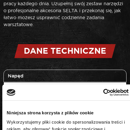
pracy każdego dnia. Uzupełnij swój zestaw narzędzi
o profesjonalne akcesoria SELTA i przekonaj się, jak
łatwo możesz usprawnić codzienne zadania
warsztatowe.
DANE TECHNICZNE
Napęd
1/2"
Rozmiar
30 mm
Niniejsza strona korzysta z plików cookie
Wykorzystujemy pliki cookie do spersonalizowania treści i
reklam, aby oferować funkcje społecznościowe i