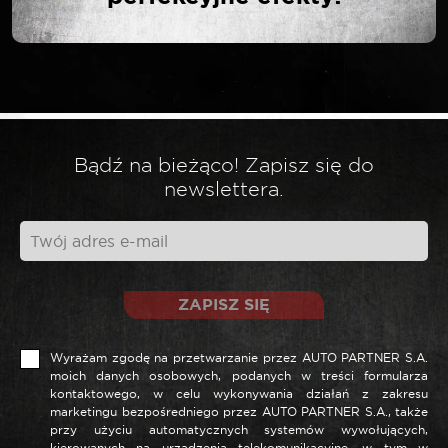
Twój adres email nie zostanie opublikowany.
*
Wymagane pola są oznaczone
*
Twoja ocena
*
Twoja opinia
Bądź na bieżąco! Zapisz się do
newslettera.
ZAPISZ SIĘ
Wyrażam zgodę na przetwarzanie przez AUTO PARTNER S.A.
moich danych osobowych, podanych w treści formularza
kontaktowego, w celu wykonywania działań z zakresu
marketingu bezpośredniego przez AUTO PARTNER S.A., także
*
Nazwa
przy użyciu automatycznych systemów wywołujących,
kierowanych na urządzenia telekomunikacyjne, w tym w