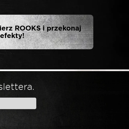
TA NASADKA
ierz ROOKS i przekonaj
 MM”
efekty!
lettera.