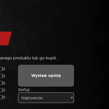
anego produktu lub go kupili.
0
Wystaw opinię
0
0
Sortuj:
0
0