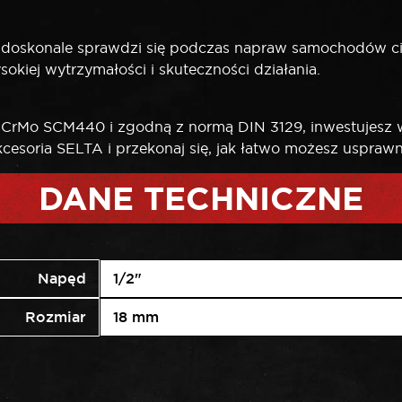
m doskonale sprawdzi się podczas napraw samochodów c
kiej wytrzymałości i skuteczności działania.
CrMo SCM440 i zgodną z normą DIN 3129, inwestujesz w
akcesoria SELTA i przekonaj się, jak łatwo możesz uspra
DANE TECHNICZNE
Napęd
1/2"
Rozmiar
18 mm