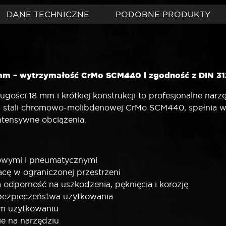
DANE TECHNICZNE
PODOBNE PRODUKTY
 mm – wytrzymałość CrMo SCM440 i zgodność z DIN 3
gości 18 mm i krótkiej konstrukcji to profesjonalne na
stali chromowo-molibdenowej CrMo SCM440, spełnia w
intensywne obciążenia.
rowymi i pneumatycznymi
acę w ograniczonej przestrzeni
dporność na uszkodzenia, pęknięcia i korozję
 bezpieczeństwa użytkowania
ym użytkowaniu
e na narzędziu