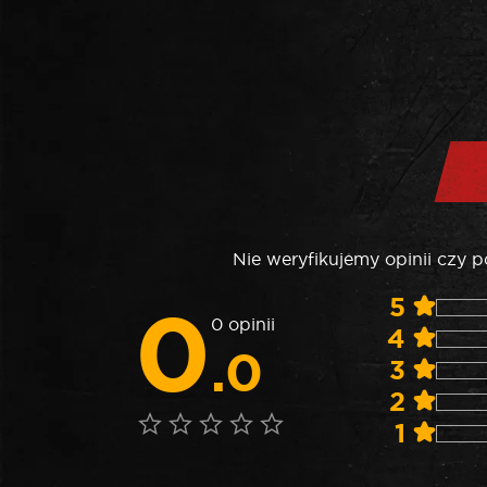
Nie weryfikujemy opinii czy 
0
5
0 opinii
4
.0
3
2
1