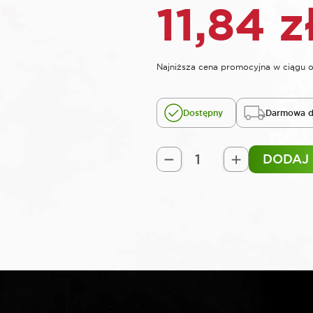
11,84
z
Najniższa cena promocyjna w ciągu o
Dostępny
Darmowa d
DODAJ
ilość
SELTA
Nasadka
udarowa
krótka
1/2"
18
mm