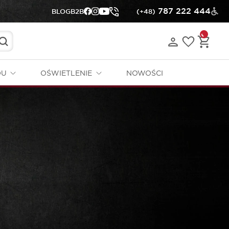
787 222 444
BLOG
B2B
(+48)
DU
OŚWIETLENIE
NOWOŚCI