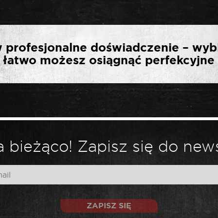
ERWSZĄ OPINIĘ O „SEL
 profesjonalne doświadczenie – wyb
ROWA KRÓTKA 1/2″ 18
ak łatwo możesz osiągnąć perfekcyjne 
*
ny.
Wymagane pola są oznaczone
 bieżąco! Zapisz się do news
ZAPISZ SIĘ