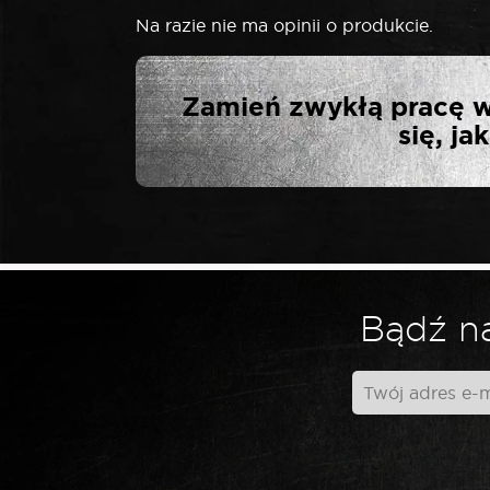
Na razie nie ma opinii o produkcie.
NAPISZ PI
Zamień zwykłą pracę w
UDA
się, j
Twój adres email nie zostanie opublikowa
*
Twoja ocena
Bądź na
*
Twoja opinia