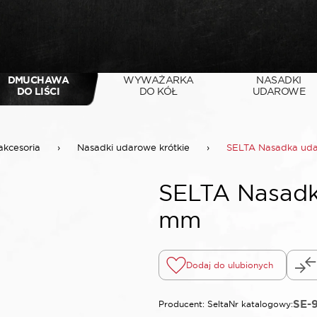
DMUCHAWA
WYWAŻARKA
NASADKI
DO LIŚCI
DO KÓŁ
UDAROWE
akcesoria
›
Nasadki udarowe krótkie
›
SELTA Nasadka uda
SELTA Nasadka
mm
Dodaj do ulubionych
SE-
Producent: Selta
Nr katalogowy: