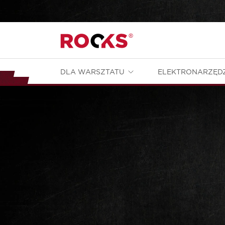
DLA WARSZTATU
ELEKTRONARZĘD