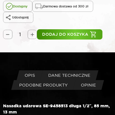
Dostępny
Darmowa dostawa od 300 zł
Udostępnij
DODAJ DO KOSZYKA
ilość
SELTA
Nasadka
udarowa
długa
1/2"
85
OPIS
DANE TECHNICZNE
mm
PODOBNE PRODUKTY
OPINIE
13
mm
Nasadka udarowa SE-9458513 długa 1/2″, 85 mm,
13 mm