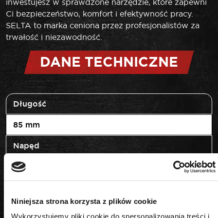
inwestujesz w sprawdzone narzędzie, które zapewni
Ci bezpieczeństwo, komfort i efektywność pracy.
SELTA to marka ceniona przez profesjonalistów za
trwałość i niezawodność.
DANE TECHNICZNE
Długość
85 mm
Napęd
1/2"
Rozmiar
Niniejsza strona korzysta z plików cookie
13 mm
Wykorzystujemy pliki cookie do spersonalizowania treści i