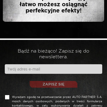
MM”
łatwo możesz osiągnąć
perfekcyjne efekty!
Twój adres email nie zostanie opublikowany.
*
Wymagane pola są oznaczone
*
Twoja ocena
Bądź na bieżąco! Zapisz się do
*
Twoja opinia
newslettera.
ZAPISZ SIĘ
Wyrażam zgodę na przetwarzanie przez AUTO PARTNER S.A.
moich danych osobowych, podanych w treści formularza
kontaktowego, w celu wykonywania działań z zakresu