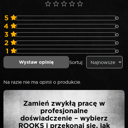
5
0
4
0
3
0
2
0
1
0
Wystaw opinię
Sortuj:
Na razie nie ma opinii o produkcie.
NAPISZ PIERWSZĄ
Zamień zwykłą pracę w
OPINIĘ O „SELTA
profesjonalne
NASADKA UDAROWA
doświadczenie – wybierz
DŁUGA 1/2″ 85 MM 13
ROOKS i przekonaj się, jak