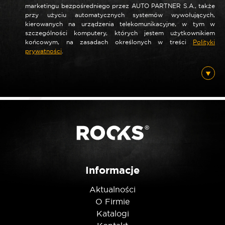
marketingu bezpośredniego przez AUTO PARTNER S.A., także
przy użyciu automatycznych systemów wywołujących,
*
Nazwa
kierowanych na urządzenia telekomunikacyjne, w tym w
szczególności komputery, których jestem użytkownikiem
końcowym, na zasadach określonych w treści
Polityki
prywatności
.
*
E-mail
Posiadam ten produkt
Nie jestem robotem
Informacje
Aktualności
O Firmie
Katalogi