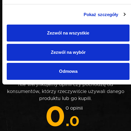
Pokaż szczegóły
Zezwól na wszystkie
Zezwól na wybór
OPINIE
Odmowa
Nie weryfikujemy opinii czy pochodzą od
konsumentów, którzy rzeczywiście używali danego
produktu lub go kupili.
0
0 opinii
.0