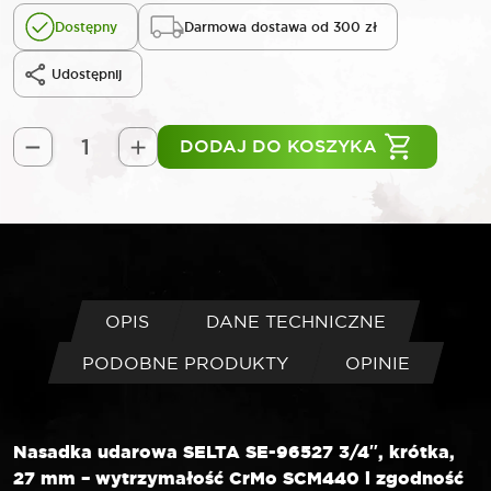
Dostępny
Darmowa dostawa od 300 zł
Udostępnij
DODAJ DO KOSZYKA
ilość
SELTA
Nasadka
udarowa
3/4"
krótka
27
OPIS
DANE TECHNICZNE
mm
PODOBNE PRODUKTY
OPINIE
Nasadka udarowa SELTA SE-96527 3/4″, krótka,
27 mm – wytrzymałość CrMo SCM440 i zgodność