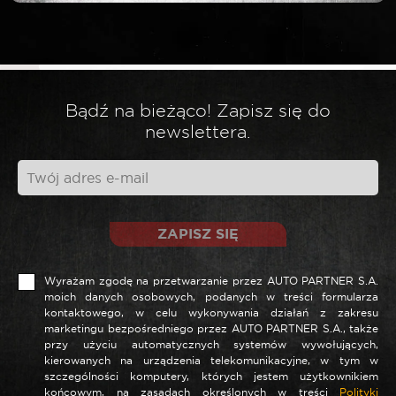
*
Twoja ocena
*
Twoja opinia
Bądź na bieżąco! Zapisz się do
newslettera.
ZAPISZ SIĘ
Wyrażam zgodę na przetwarzanie przez AUTO PARTNER S.A.
moich danych osobowych, podanych w treści formularza
kontaktowego, w celu wykonywania działań z zakresu
marketingu bezpośredniego przez AUTO PARTNER S.A., także
*
Nazwa
przy użyciu automatycznych systemów wywołujących,
kierowanych na urządzenia telekomunikacyjne, w tym w
szczególności komputery, których jestem użytkownikiem
końcowym, na zasadach określonych w treści
Polityki