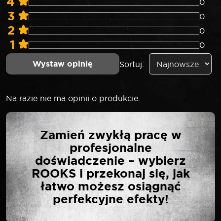
4
0
3
0
2
0
1
0
Wystaw opinię
Sortuj:
Na razie nie ma opinii o produkcie.
NAPISZ PIERWSZĄ
Zamień zwykłą pracę w
OPINIĘ O „SELTA
profesjonalne
NASADKA UDAROWA
doświadczenie – wybierz
3/4″ KRÓTKA 27 MM”
ROOKS i przekonaj się, jak
łatwo możesz osiągnąć
perfekcyjne efekty!
Twój adres email nie zostanie opublikowany.
*
Wymagane pola są oznaczone