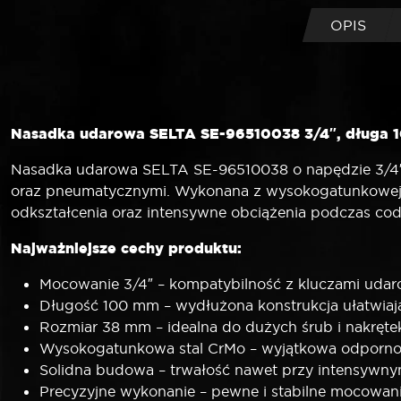
OPIS
Nasadka udarowa SELTA SE-96510038 3/4″, długa 1
Nasadka udarowa SELTA SE-96510038 o napędzie 3/4″,
oraz pneumatycznymi. Wykonana z wysokogatunkowej s
odkształcenia oraz intensywne obciążenia podczas co
Najważniejsze cechy produktu:
Mocowanie 3/4″ – kompatybilność z kluczami uda
Długość 100 mm – wydłużona konstrukcja ułatwiaj
Rozmiar 38 mm – idealna do dużych śrub i nakręte
Wysokogatunkowa stal CrMo – wyjątkowa odporność
Solidna budowa – trwałość nawet przy intensywn
Precyzyjne wykonanie – pewne i stabilne mocowani