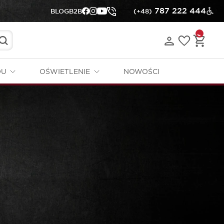
787 222 444
BLOG
B2B
(+48)
DU
OŚWIETLENIE
NOWOŚCI