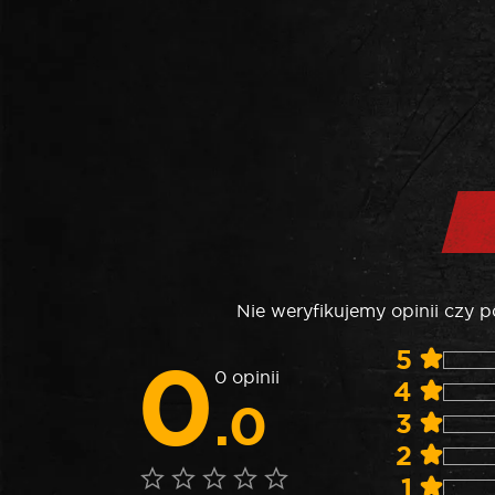
Nie weryfikujemy opinii czy 
0
5
0 opinii
4
.0
3
2
1