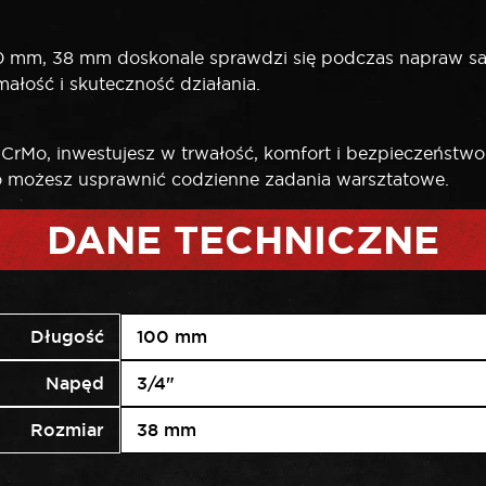
0 mm, 38 mm doskonale sprawdzi się podczas napraw 
ałość i skuteczność działania.
rMo, inwestujesz w trwałość, komfort i bezpieczeństwo 
two możesz usprawnić codzienne zadania warsztatowe.
DANE TECHNICZNE
Długość
100 mm
Napęd
3/4"
Rozmiar
38 mm