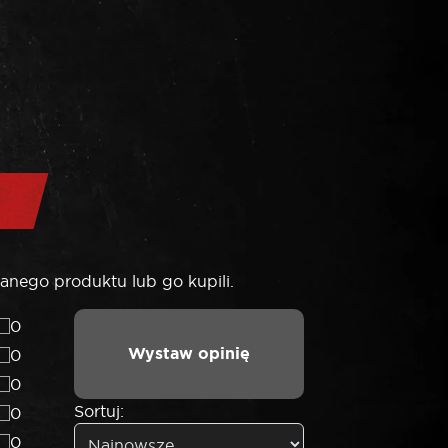
anego produktu lub go kupili.
0
Wystaw opinię
0
0
Sortuj:
0
0