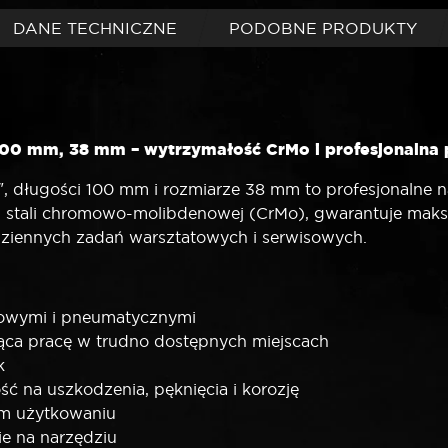
mm
DANE TECHNICZNE
PODOBNE PRODUKTY
00 mm, 38 mm – wytrzymałość CrMo i profesjonalna 
 długości 100 mm i rozmiarze 38 mm to profesjonalne n
tali chromowo-molibdenowej (CrMo), gwarantuje maksym
dziennych zadań warsztatowych i serwisowych.
rowymi i pneumatycznymi
ąca pracę w trudno dostępnych miejscach
k
 na uszkodzenia, pęknięcia i korozję
ym użytkowaniu
e na narzędziu