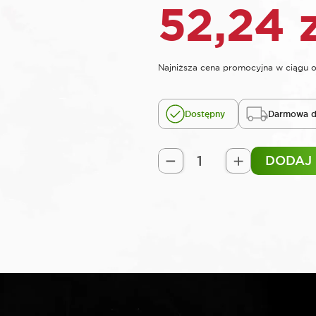
52,24
Najniższa cena promocyjna w ciągu o
Dostępny
Darmowa d
DODAJ
ilość
SELTA
Nasadka
udarowa
3/4"
długa
100
mm
38