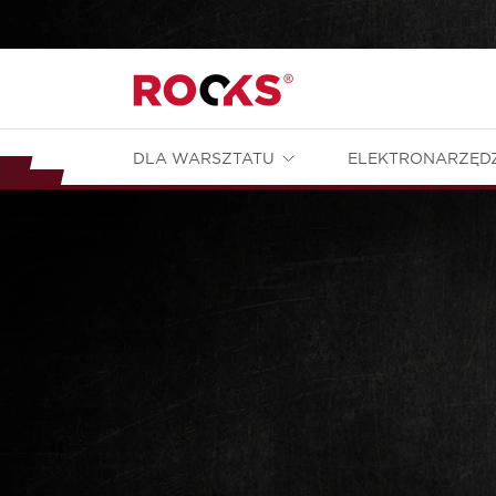
DLA WARSZTATU
ELEKTRONARZĘD