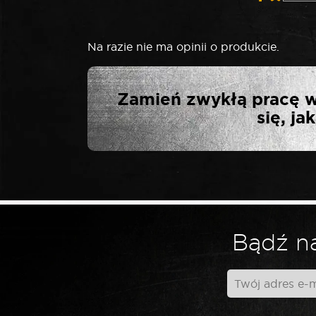
Na razie nie ma opinii o produkcie.
NAPISZ PI
Zamień zwykłą pracę w
UDAROW
się, j
Twój adres email nie zostanie opublikowa
*
Twoja ocena
Bądź na
*
Twoja opinia