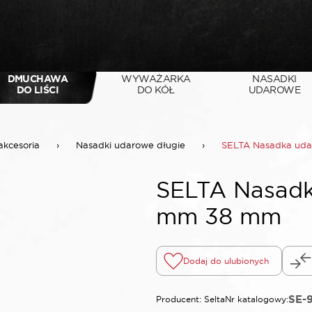
DMUCHAWA
WYWAŻARKA
NASADKI
DO LIŚCI
DO KÓŁ
UDAROWE
akcesoria
›
Nasadki udarowe długie
›
SELTA Nasadka uda
SELTA Nasadk
mm 38 mm
Dodaj do ulubionych
SE-
Producent: Selta
Nr katalogowy: