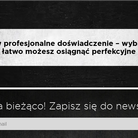
ERWSZĄ OPINIĘ O „SEL
 profesjonalne doświadczenie – wyb
A 3/4″ DŁUGA 100 MM
ak łatwo możesz osiągnąć perfekcyjne 
*
ny.
Wymagane pola są oznaczone
 bieżąco! Zapisz się do news