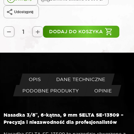
Udostępnij
DODAJ DO KOSZYKA
ilość
SELTA
Nasadka
3/8"
6-
kątna
9
OPIS
DANE TECHNICZNE
mm
PODOBNE PRODUKTY
OPINIE
Nasadka 3/8″, 6-kątna, 9 mm SELTA SE-13509 –
Precyzja i niezawodność dla profesjonalistów