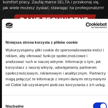
komfort pracy. Zaufaj marce SELTA i przekonaj się,
jak wiele możesz zyskać, stawiając na profesjonalizm!
DANE TECHNICZNE
Kształt
Niniejsza strona korzysta z plików cookie
Wykorzystujemy pliki cookie do spersonalizowania treści i
6-kątny
reklam, aby oferować funkcje społecznościowe i
Napęd
analizować ruch w naszej witrynie. Informacje o tym, jak
korzystasz z naszej witryny, udostępniamy partnerom
3/8"
społecznościowym, reklamowym i analitycznym. Partnerzy
mogą połączyć te informacje z innymi danymi otrzymanymi
Rozmiar
od Ciebie lub uzyskanymi podczas korzystania z ich usług.
9 mm
Wybór
Niezbędne
zgody