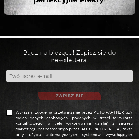
perfekcyjne efekty!
Twój adres email nie zostanie opublikowany.
*
Wymagane pola są oznaczone
*
Twoja ocena
*
Twoja opinia
Bądź na bieżąco! Zapisz się do
newslettera.
ZAPISZ SIĘ
Wyrażam zgodę na przetwarzanie przez AUTO PARTNER S.A.
moich danych osobowych, podanych w treści formularza
kontaktowego, w celu wykonywania działań z zakresu
marketingu bezpośredniego przez AUTO PARTNER S.A., także
*
Nazwa
przy użyciu automatycznych systemów wywołujących,