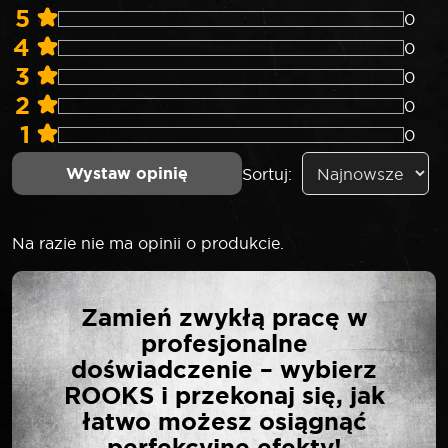
5
0
4
0
3
0
2
0
1
0
Wystaw opinię
Sortuj:
Na razie nie ma opinii o produkcie.
NAPISZ PIERWSZĄ
Zamień zwykłą pracę w
OPINIĘ O „SELTA
profesjonalne
NASADKA 3/8″ 6-KĄTNA
doświadczenie – wybierz
9 MM”
ROOKS i przekonaj się, jak
łatwo możesz osiągnąć