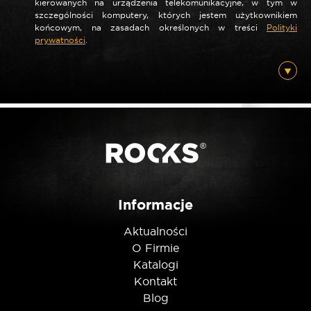
kierowanych na urządzenia telekomunikacyjne, w tym w
szczególności komputery, których jestem użytkownikiem
końcowym, na zasadach określonych w treści
Polityki
prywatności
.
*
E-mail
Posiadam ten produkt
Nie jestem robotem
Informacje
Aktualności
O Firmie
Katalogi
Kontakt
Blog