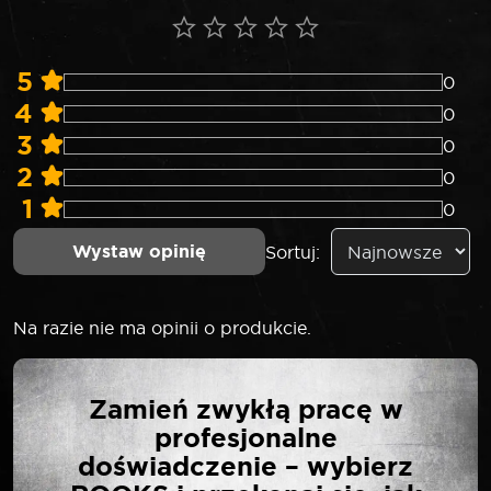
5
0
4
0
3
0
2
0
1
0
Wystaw opinię
Sortuj:
Na razie nie ma opinii o produkcie.
NAPISZ PIERWSZĄ
Zamień zwykłą pracę w
OPINIĘ O „SELTA
profesjonalne
NASADKA 1″ 12-KĄTNA
doświadczenie – wybierz
60 MM”