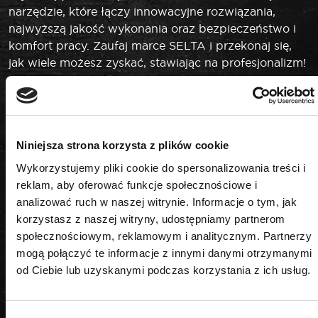
narzędzie, które łączy innowacyjne rozwiązania,
najwyższą jakość wykonania oraz bezpieczeństwo i
komfort pracy. Zaufaj marce SELTA i przekonaj się,
jak wiele możesz zyskać, stawiając na profesjonalizm!
DANE TECHNICZNE
Niniejsza strona korzysta z plików cookie
Kształt
Wykorzystujemy pliki cookie do spersonalizowania treści i
reklam, aby oferować funkcje społecznościowe i
12-kątny
analizować ruch w naszej witrynie. Informacje o tym, jak
korzystasz z naszej witryny, udostępniamy partnerom
Napęd
społecznościowym, reklamowym i analitycznym. Partnerzy
1"
mogą połączyć te informacje z innymi danymi otrzymanymi
od Ciebie lub uzyskanymi podczas korzystania z ich usług.
Rozmiar
60 mm