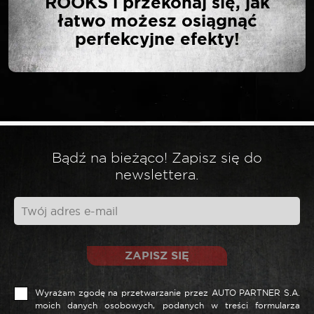
ROOKS i przekonaj się, jak
łatwo możesz osiągnąć
perfekcyjne efekty!
Twój adres email nie zostanie opublikowany.
*
Wymagane pola są oznaczone
*
Twoja ocena
*
Twoja opinia
Bądź na bieżąco! Zapisz się do
newslettera.
ZAPISZ SIĘ
Wyrażam zgodę na przetwarzanie przez AUTO PARTNER S.A.
moich danych osobowych, podanych w treści formularza