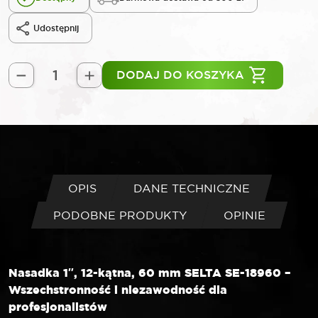
Udostępnij
DODAJ DO KOSZYKA
ilość
SELTA
Nasadka
1"
12-
kątna
60
OPIS
DANE TECHNICZNE
mm
PODOBNE PRODUKTY
OPINIE
Nasadka 1″, 12-kątna, 60 mm SELTA SE-18960 –
Wszechstronność i niezawodność dla
profesjonalistów