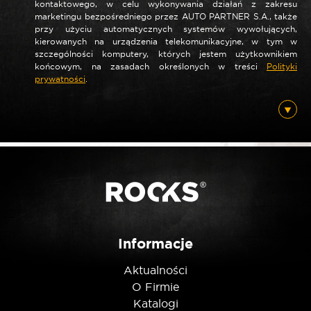
kontaktowego, w celu wykonywania działań z zakresu
marketingu bezpośredniego przez AUTO PARTNER S.A., także
*
Nazwa
przy użyciu automatycznych systemów wywołujących,
kierowanych na urządzenia telekomunikacyjne, w tym w
szczególności komputery, których jestem użytkownikiem
końcowym, na zasadach określonych w treści
Polityki
prywatności
.
*
E-mail
Posiadam ten produkt
Nie jestem robotem
Informacje
Aktualności
O Firmie
Katalogi