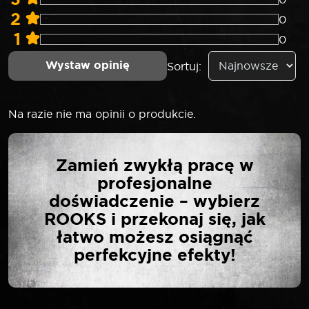
2
0
1
0
Wystaw opinię
Sortuj:
Na razie nie ma opinii o produkcie.
NAPISZ PIERWSZĄ
Zamień zwykłą pracę w
OPINIĘ O „SELTA KLUCZ
profesjonalne
PŁASKO-OCZKOWY 22
doświadczenie – wybierz
MM”
ROOKS i przekonaj się, jak
łatwo możesz osiągnąć
perfekcyjne efekty!
Twój adres email nie zostanie opublikowany.
*
Wymagane pola są oznaczone