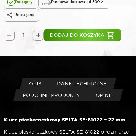
Dostępny
Darmowa dostawa od 300 zł
Udostępnij
DODAJ DO KOSZYKA
ilość
SELTA
Klucz
płasko-
oczkowy
22
mm
OPIS
DANE TECHNICZNE
PODOBNE PRODUKTY
OPINIE
Klucz płasko-oczkowy SELTA SE-81022 – 22 mm
Klucz płasko-oczkowy SELTA SE-81022 o rozmiarze