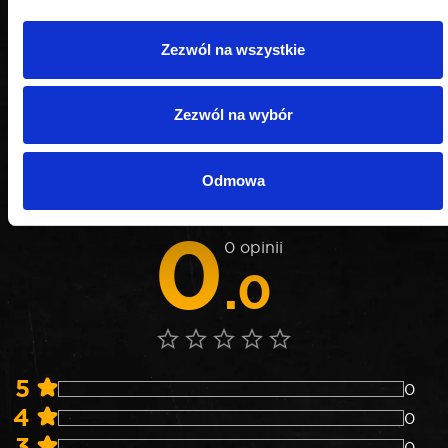
Zezwól na wszystkie
OPINIE
Zezwól na wybór
Nie weryfikujemy opinii czy pochodzą od
Odmowa
konsumentów, którzy rzeczywiście używali danego
produktu lub go kupili.
0
0 opinii
.0
5
0
4
0
3
0