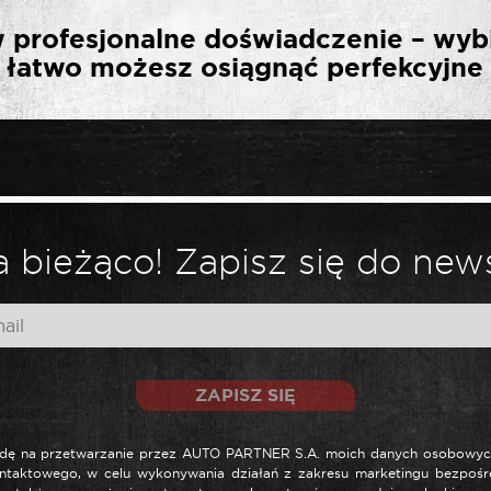
ZĄ OPINIĘ O „SELTA G
 profesjonalne doświadczenie – wyb
72 T”
ak łatwo możesz osiągnąć perfekcyjne 
*
ny.
Wymagane pola są oznaczone
 bieżąco! Zapisz się do news
ZAPISZ SIĘ
ę na przetwarzanie przez AUTO PARTNER S.A. moich danych osobowych
ontaktowego, w celu wykonywania działań z zakresu marketingu bezpoś