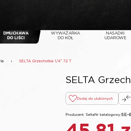
DMUCHAWA
WYWAŻARKA
NASADKI
DO LIŚCI
DO KÓŁ
UDAROWE
ria
›
SELTA Grzechotka 1/4″ 72 T
SELTA Grzecho
Dodaj do ulubionych
SE-
Producent: Selta
Nr katalogowy:
45,81
z