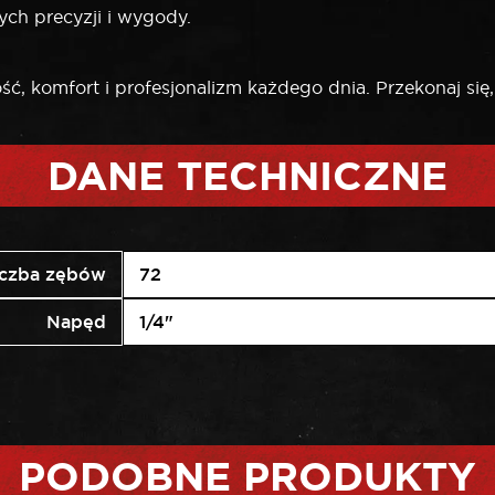
ch precyzji i wygody.
ść, komfort i profesjonalizm każdego dnia. Przekonaj się
DANE TECHNICZNE
iczba zębów
72
Napęd
1/4"
PODOBNE PRODUKTY