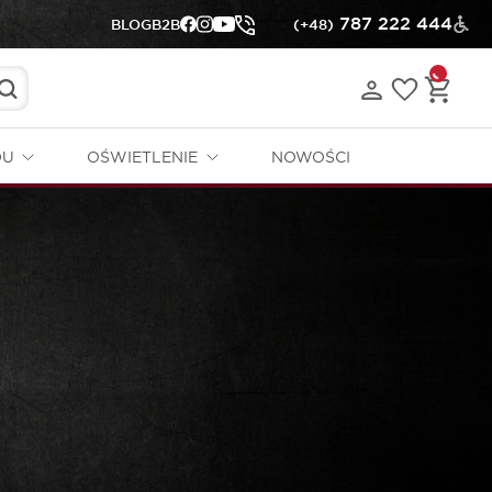
787 222 444
BLOG
B2B
(+48)
DU
OŚWIETLENIE
NOWOŚCI