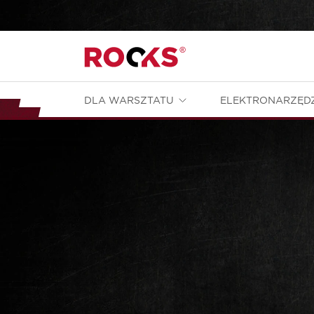
DLA WARSZTATU
ELEKTRONARZĘD