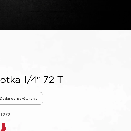
tka 1/4″ 72 T
Dodaj do porównania
61272
ł