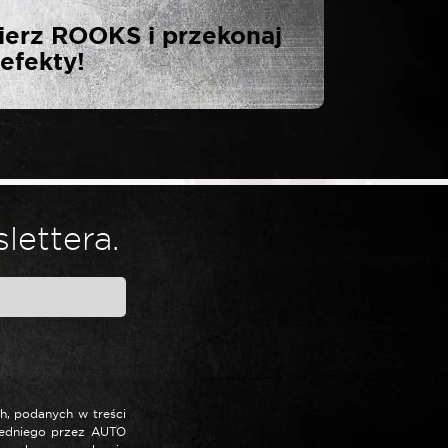
RZECHOTKA 1/4″
ierz ROOKS i przekonaj
efekty!
lettera.
, podanych w treści
redniego przez AUTO