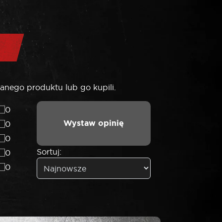
anego produktu lub go kupili.
0
Wystaw opinię
0
0
Sortuj:
0
0