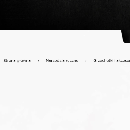
Strona główna
›
Narzędzia ręczne
›
Grzechotki i akceso