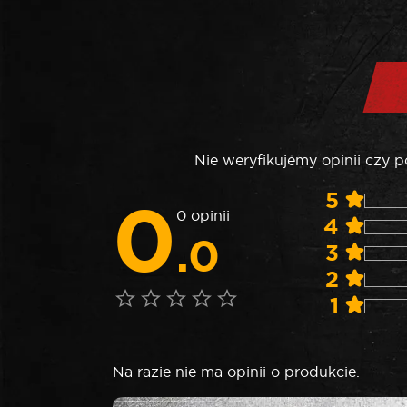
Nie weryfikujemy opinii czy 
0
5
0 opinii
4
.0
3
2
1
Na razie nie ma opinii o produkcie.