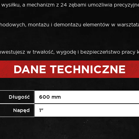
m wysiłku, a mechanizm z 24 zębami umożliwia precyzy
ochodowych, montażu i demontażu elementów w warszta
inwestujesz w trwałość, wygodę i bezpieczeństwo pracy
DANE TECHNICZNE
Długość
600 mm
Napęd
1"