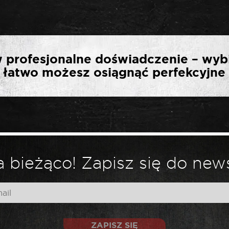
SZĄ OPINIĘ O „SELTA 
 profesjonalne doświadczenie – wyb
24 T 26″”
ak łatwo możesz osiągnąć perfekcyjne 
*
ny.
Wymagane pola są oznaczone
 bieżąco! Zapisz się do news
ZAPISZ SIĘ