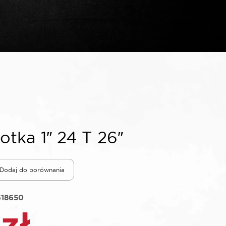
tka 1″ 24 T 26″
Dodaj do porównania
618650
8
zł