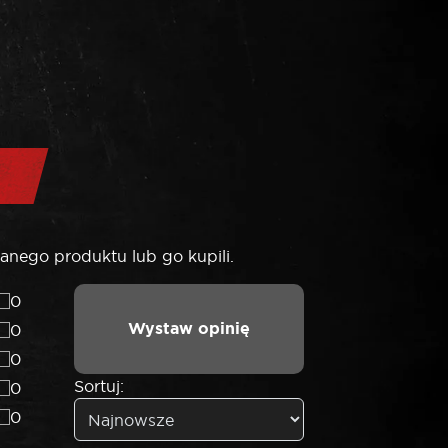
anego produktu lub go kupili.
0
Wystaw opinię
0
0
Sortuj:
0
0