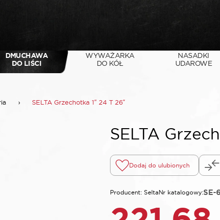
DMUCHAWA
WYWAŻARKA
NASADKI
DO LIŚCI
DO KÓŁ
UDAROWE
ria
›
SELTA Grzechotka 1″ 24 T 26″
SELTA Grzecho
Dodaj do ulubionych
SE-
Producent: Selta
Nr katalogowy:
221,6