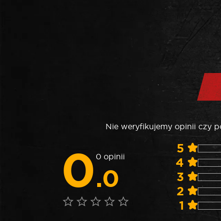
Nie weryfikujemy opinii czy 
0
5
0 opinii
4
.0
3
2
1