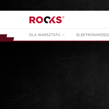
DLA WARSZTATU
ELEKTRONARZĘD