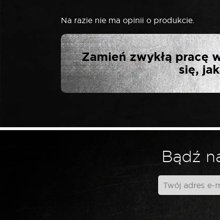
Na razie nie ma opinii o produkcie.
NAPISZ PIERW
Zamień zwykłą pracę w
się, j
Twój adres email nie zostanie opublikowa
*
Twoja ocena
Bądź na
*
Twoja opinia