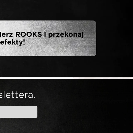
GRZECHOTKA 1″
ierz ROOKS i przekonaj
efekty!
lettera.