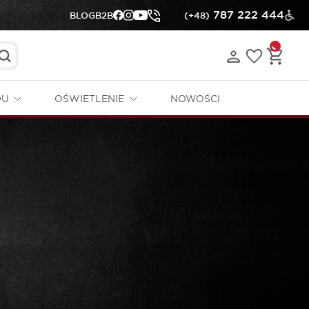
787 222 444
BLOG
B2B
(+48)
DU
OŚWIETLENIE
NOWOŚCI