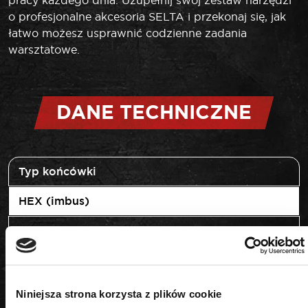
pracy każdego dnia. Uzupełnij swój zestaw narzędzi
o profesjonalne akcesoria SELTA i przekonaj się, jak
łatwo możesz usprawnić codzienne zadania
warsztatowe.
DANE TECHNICZNE
Typ końcówki
HEX (imbus)
Napęd
1/2"
Rozmiar
Niniejsza strona korzysta z plików cookie