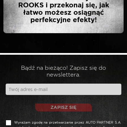
MM”
ROOKS i przekonaj się, jak
łatwo możesz osiągnąć
perfekcyjne efekty!
Twój adres email nie zostanie opublikowany.
*
Wymagane pola są oznaczone
*
Twoja ocena
*
Twoja opinia
Bądź na bieżąco! Zapisz się do
newslettera.
ZAPISZ SIĘ
Wyrażam zgodę na przetwarzanie przez AUTO PARTNER S.A.