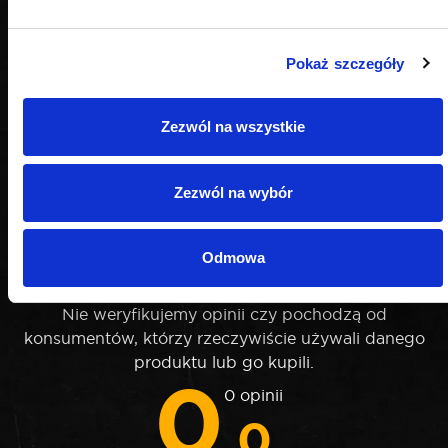
Pokaż szczegóły
Zezwól na wszystkie
Zezwól na wybór
OPINIE
Odmowa
Nie weryfikujemy opinii czy pochodzą od
konsumentów, którzy rzeczywiście używali danego
produktu lub go kupili.
0
0 opinii
.0