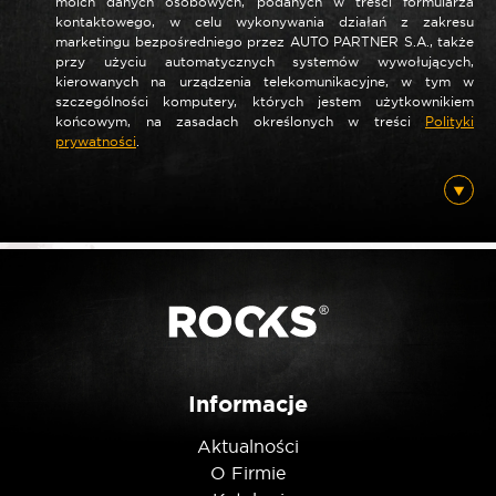
moich danych osobowych, podanych w treści formularza
kontaktowego, w celu wykonywania działań z zakresu
marketingu bezpośredniego przez AUTO PARTNER S.A., także
*
Nazwa
przy użyciu automatycznych systemów wywołujących,
kierowanych na urządzenia telekomunikacyjne, w tym w
szczególności komputery, których jestem użytkownikiem
końcowym, na zasadach określonych w treści
Polityki
prywatności
.
*
E-mail
Posiadam ten produkt
Nie jestem robotem
Informacje
Aktualności
O Firmie