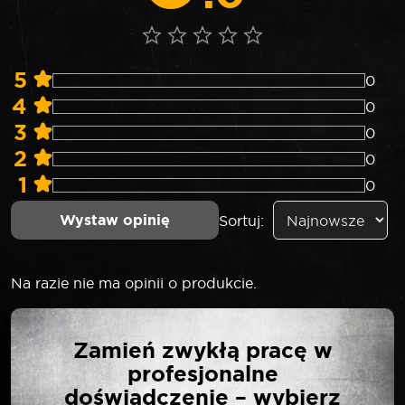
5
0
4
0
3
0
2
0
1
0
Wystaw opinię
Sortuj:
Na razie nie ma opinii o produkcie.
NAPISZ PIERWSZĄ
Zamień zwykłą pracę w
OPINIĘ O „SELTA BITY
profesjonalne
UDAROWE 1/2″ HEX 14
doświadczenie – wybierz