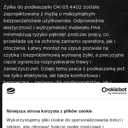
Żyłka do podkaszarki OK-03.4402 została
zaprojektowana z myślą o maksymalnym
bezpieczeństwie użytkownika. Odpowiednia
elastyczność i wytrzymałość materiału PA6
minimalizują ryzyko pęknięć podczas pracy, co
przekłada się na ochronę zarówno operatora, jak i
otoczenia. Łatwy montaż na szpuli pozwala na
szybką i bezproblemową wymianę żyłki, a precyzyjne
cięcie ogranicza rozpryskiwanie trawy i
zanieczyszczeń. Dzięki temu praca z podkaszarką jest
nie tylko efektywna, ale także komfortowa i
bezpieczna – zarówno dla profesjonalistów, jak i
użytkowników domowych.
Zastosowanie żyłki do
podkaszarki
Niniejsza strona korzysta z plików cookie
Wykorzystujemy pliki cookie do spersonalizowania treści i
Żyłka OK-03.4402 doskonale sprawdzi się podczas
reklam, aby oferować funkcje społecznościowe i