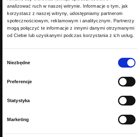
koszenia trawy, chwastów oraz przy pielęgnacji
analizować ruch w naszej witrynie. Informacje o tym, jak
krawędzi trawnika. Dzięki optymalnej średnicy 1,6 mm
korzystasz z naszej witryny, udostępniamy partnerom
zapewnia precyzyjne cięcie i wydajność nawet w
społecznościowym, reklamowym i analitycznym. Partnerzy
trudnych warunkach. Idealna zarówno dla
mogą połączyć te informacje z innymi danymi otrzymanymi
profesjonalistów, jak i użytkowników domowych.
od Ciebie lub uzyskanymi podczas korzystania z ich usług.
Jakość i niezawodność ROOKS
Wybór
Wybierając żyłkę do podkaszarki OK-03.4402,
Niezbędne
zgody
inwestujesz w sprawdzone rozwiązanie, które
gwarantuje długotrwałą i bezproblemową pracę.
Preferencje
Produkt został przetestowany pod kątem
wytrzymałości i jakości, co potwierdza jego
niezawodność w codziennym użytkowaniu.
Statystyka
Marketing