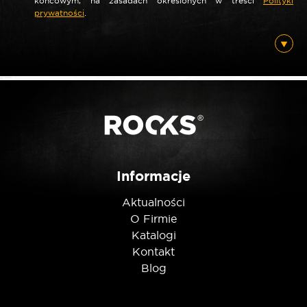
końcowym, na zasadach określonych w treści
Polityki
prywatności
.
*
E-mail
Posiadam ten produkt
Nie jestem robotem
Informacje
Aktualności
O Firmie
Katalogi
Kontakt
Blog