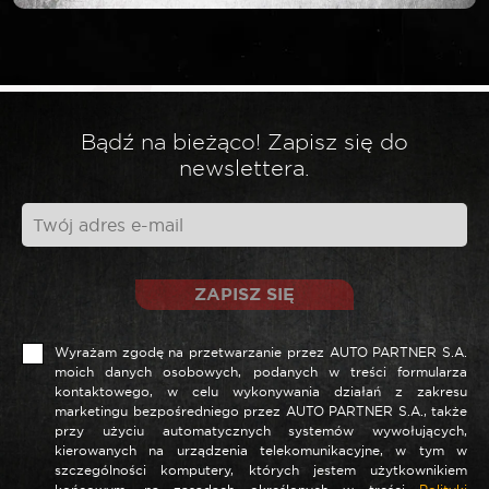
*
Wymagane pola są oznaczone
*
Twoja ocena
Bądź na bieżąco! Zapisz się do
*
Twoja opinia
newslettera.
ZAPISZ SIĘ
Wyrażam zgodę na przetwarzanie przez AUTO PARTNER S.A.
moich danych osobowych, podanych w treści formularza
kontaktowego, w celu wykonywania działań z zakresu
marketingu bezpośredniego przez AUTO PARTNER S.A., także
przy użyciu automatycznych systemów wywołujących,
*
Nazwa
kierowanych na urządzenia telekomunikacyjne, w tym w
szczególności komputery, których jestem użytkownikiem