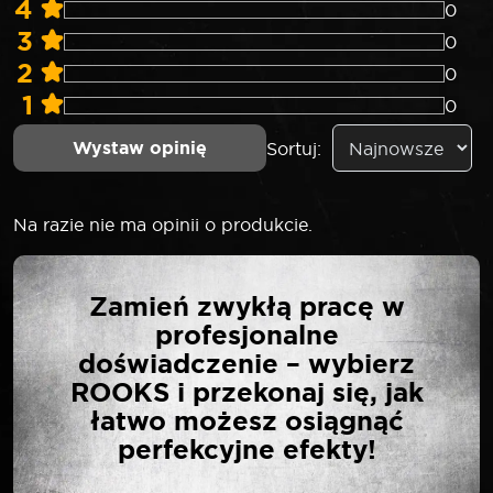
4
0
3
0
2
0
1
0
Wystaw opinię
Sortuj:
Na razie nie ma opinii o produkcie.
NAPISZ PIERWSZĄ
Zamień zwykłą pracę w
OPINIĘ O „ROOKS
profesjonalne
ŻYŁKA DO
doświadczenie – wybierz
PODKASZARKI NA
ROOKS i przekonaj się, jak
SZPULI 1,6 MM”
łatwo możesz osiągnąć
perfekcyjne efekty!
Twój adres email nie zostanie opublikowany.