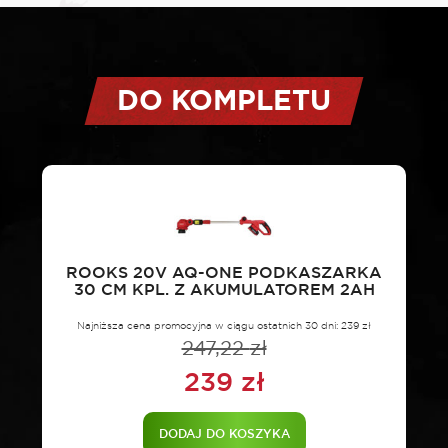
do
podkaszarki
na
szpuli
DO KOMPLETU
1,6
mm
ROOKS 20V AQ-ONE PODKASZARKA
30 CM KPL. Z AKUMULATOREM 2AH
Najniższa cena promocyjna w ciągu ostatnich 30 dni:
239
zł
247,22
zł
239
zł
Pierwotna
Aktualna
cena
cena
DODAJ DO KOSZYKA