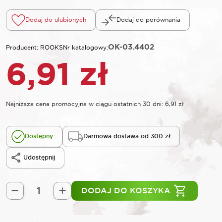
Dodaj do ulubionych
Dodaj do porównania
OK-03.4402
Producent: ROOKS
Nr katalogowy:
6,91
zł
Najniższa cena promocyjna w ciągu ostatnich 30 dni:
6,91
zł
Dostępny
Darmowa dostawa od 300 zł
Udostępnij
DODAJ DO KOSZYKA
ilość
ROOKS
Żyłka