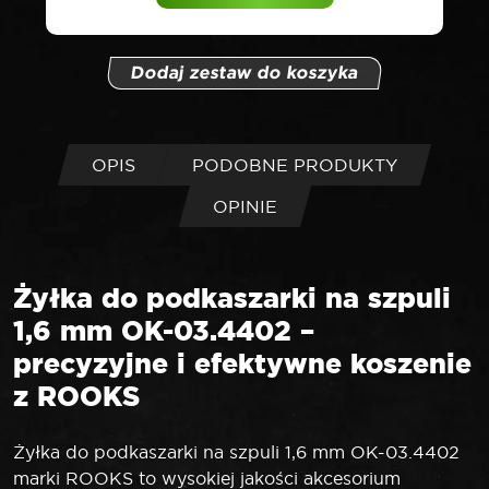
wynosiła:
wynosi:
Dodaj zestaw do koszyka
247,22 zł.
239 zł.
OPIS
PODOBNE PRODUKTY
OPINIE
Żyłka do podkaszarki na szpuli
1,6 mm OK-03.4402 –
precyzyjne i efektywne koszenie
z ROOKS
Żyłka do podkaszarki na szpuli 1,6 mm OK-03.4402
marki ROOKS to wysokiej jakości akcesorium