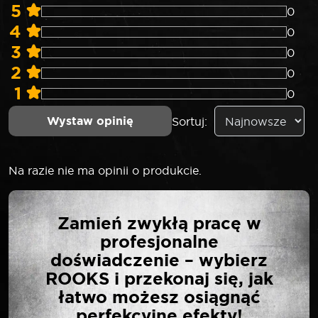
5
0
4
0
3
0
2
0
1
0
Wystaw opinię
Sortuj:
Na razie nie ma opinii o produkcie.
NAPISZ PIERWSZĄ
Zamień zwykłą pracę w
OPINIĘ O „ROOKS
profesjonalne
ZSZYWACZ TAKER
doświadczenie – wybierz
ZESTAW 3 W 1 Z
ROOKS i przekonaj się, jak
ZSZYWKAMI 1500
łatwo możesz osiągnąć
SZTUK”
perfekcyjne efekty!