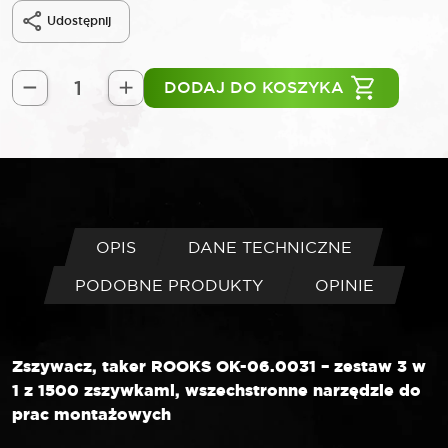
Udostępnij
DODAJ DO KOSZYKA
ilość
ROOKS
Zszywacz
taker
zestaw
3
w
OPIS
DANE TECHNICZNE
1
PODOBNE PRODUKTY
OPINIE
z
zszywkami
1500
sztuk
Zszywacz, taker ROOKS OK-06.0031 – zestaw 3 w
1 z 1500 zszywkami, wszechstronne narzędzie do
prac montażowych