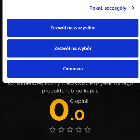
Pokaż szczegóły
Zezwól na wszystkie
Zezwól na wybór
OPINIE
Odmowa
Nie weryfikujemy opinii czy pochodzą od
konsumentów, którzy rzeczywiście używali danego
produktu lub go kupili.
0
0 opinii
.0