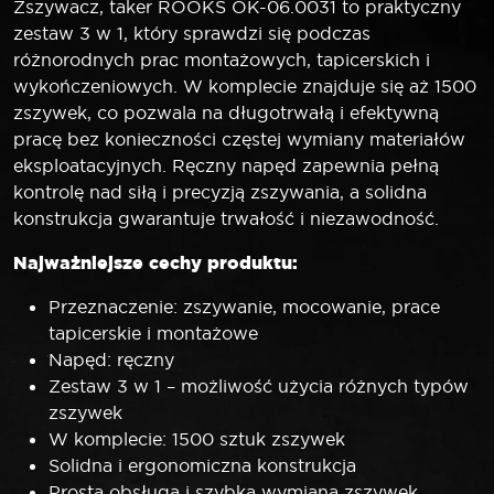
Zszywacz, taker ROOKS OK-06.0031 to praktyczny
zestaw 3 w 1, który sprawdzi się podczas
różnorodnych prac montażowych, tapicerskich i
wykończeniowych. W komplecie znajduje się aż 1500
zszywek, co pozwala na długotrwałą i efektywną
pracę bez konieczności częstej wymiany materiałów
eksploatacyjnych. Ręczny napęd zapewnia pełną
kontrolę nad siłą i precyzją zszywania, a solidna
konstrukcja gwarantuje trwałość i niezawodność.
Najważniejsze cechy produktu:
Przeznaczenie: zszywanie, mocowanie, prace
tapicerskie i montażowe
Napęd: ręczny
Zestaw 3 w 1 – możliwość użycia różnych typów
zszywek
W komplecie: 1500 sztuk zszywek
Solidna i ergonomiczna konstrukcja
Prosta obsługa i szybka wymiana zszywek