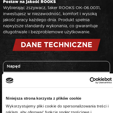
Postaw na jakość ROOKS
Wybierając zszywacz, taker ROOKS OK-06.0031,
inwestujesz w niezawodność, komfort i wysoką
jakość pracy każdego dnia. Produkt spełnia
najwyższe standardy wykonania, co gwarantuje
długotrwałe i bezproblemowe użytkowanie.
DANE TECHNICZNE
Napęd
ręczny
Zastosowanie
Niniejsza strona korzysta z plików cookie
zszywki
Wykorzystujemy pliki cookie do spersonalizowania treści i
reklam, aby oferować funkcje społecznościowe i