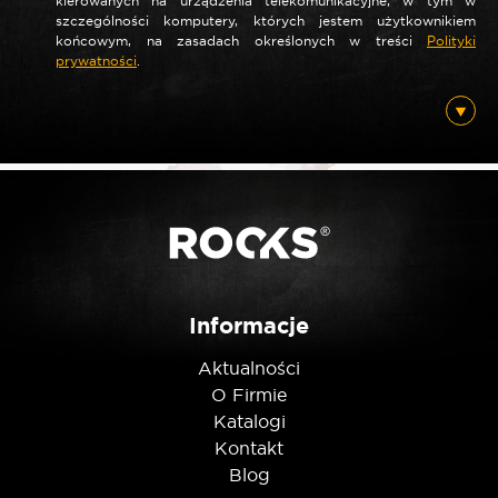
kierowanych na urządzenia telekomunikacyjne, w tym w
szczególności komputery, których jestem użytkownikiem
*
Nazwa
końcowym, na zasadach określonych w treści
Polityki
prywatności
.
*
E-mail
Posiadam ten produkt
Informacje
Nie jestem robotem
Aktualności
O Firmie
Katalogi
Kontakt
Blog