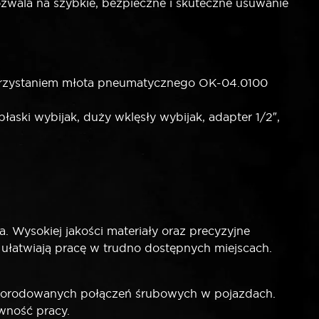
ala na szybkie, bezpieczne i skuteczne usuwanie
ykorzystaniem młota pneumatycznego OK-04.0100
łaski wybijak, duży wklęsły wybijak, adapter 1/2″,
Wysokiej jakości materiały oraz precyzyjne
 ułatwiają pracę w trudno dostępnych miejscach.
 skorodowanych połączeń śrubowych w pojazdach.
wność pracy.