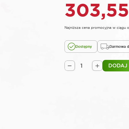
303,5
Najniższa cena promocyjna w ciągu o
Dostępny
Darmowa d
DODAJ
ilość
ROOKS
Zestaw
udarowy
do
podwozia
7
elementów
VIBRO