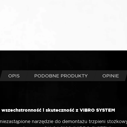
SYSTEM
OPIS
PODOBNE PRODUKTY
OPINIE
wszechstronność i skuteczność z VIBRO SYSTEM
ezastąpione narzędzie do demontażu trzpieni stożkowyc