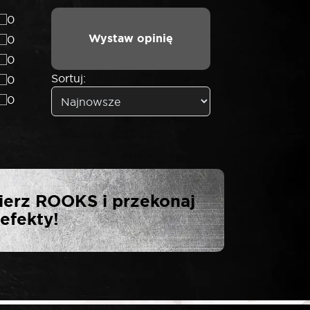
0
Wystaw opinię
0
0
Sortuj:
0
0
OKS ZESTAW
ierz ROOKS i przekonaj
NTÓW VIBRO
efekty!