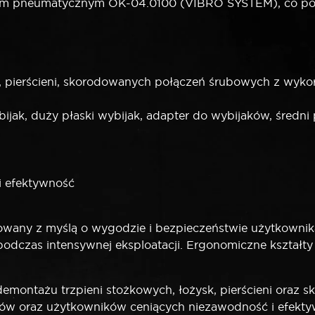
em pneumatycznym OK-04.0100 (VIBRO SYSTEM), co pozw
sk, pierścieni, skorodowanych połączeń śrubowych z w
ijak, duży płaski wybijak, adapter do wybijaków, średni p
i efektywność
ny z myślą o wygodzie i bezpieczeństwie użytkownika. 
odczas intensywnej eksploatacji. Ergonomiczne kształty
montażu trzpieni stożkowych, łożysk, pierścieni oraz
ów oraz użytkowników ceniących niezawodność i efekty