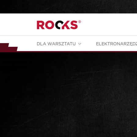
DLA WARSZTATU
ELEKTRONARZĘD