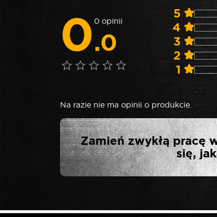
0
5
0 opinii
4
.0
3
2
1
Na razie nie ma opinii o produkcie.
NAPISZ PI
Zamień zwykłą pracę w
UDAROWY D
się, j
Twój adres email nie zostanie opublikowa