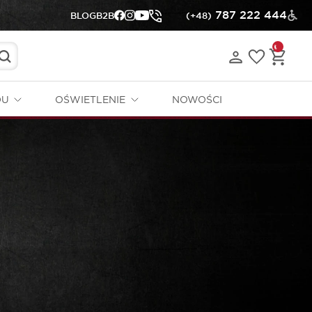
787 222 444
BLOG
B2B
(+48)
DU
OŚWIETLENIE
NOWOŚCI