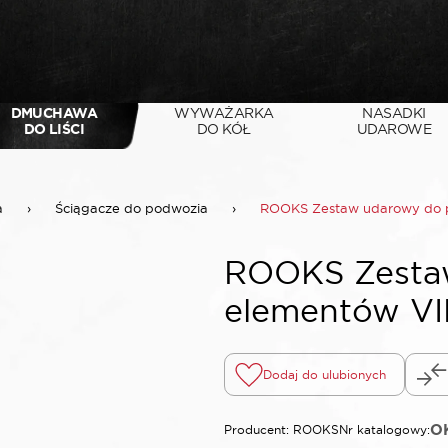
DMUCHAWA
WYWAŻARKA
NASADKI
DO LIŚCI
DO KÓŁ
UDAROWE
a
›
Ściągacze do podwozia
›
ROOKS Zestaw udarowy do 
ROOKS Zesta
elementów V
Dodaj do ulubionych
O
Producent: ROOKS
Nr katalogowy: