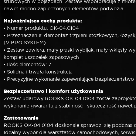
śrubowych w pojazdach. Zestaw współpracuje z młot
nawet mocno zapieczonych elementów podwozia.
Najważniejsze cechy produktu:
• Numer produktu: OK-04.0104
• Przeznaczenie: demontaż trzpieni stożkowych, łoży
(VIBRO SYSTEM)
• Zestaw zawiera: mały płaski wybijak, mały wklęsły wyb
komplet uszczelek zapasowych
• Ilość elementów: 7
• Solidna i trwała konstrukcja
• Precyzyjne wykonanie zapewniające bezpieczeństwo 
Bezpieczeństwo i komfort użytkowania
Zestaw udarowy ROOKS OK-04.0104 został zaprojektowa
wykonanie gwarantują stabilność i skuteczność nawet p
Zastosowanie
ROOKS OK-04.0104 doskonale sprawdzi się podczas de
Idealny wybór dla warsztatów samochodowych, serwis