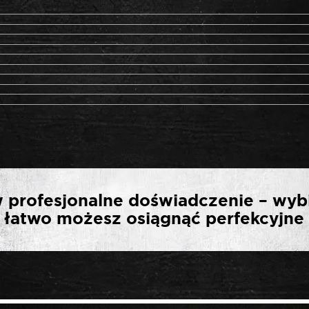
ERWSZĄ OPINIĘ O „RO
 profesjonalne doświadczenie – wyb
O PODWOZIA 7 ELEME
ak łatwo możesz osiągnąć perfekcyjne 
SYSTEM”
*
ny.
Wymagane pola są oznaczone