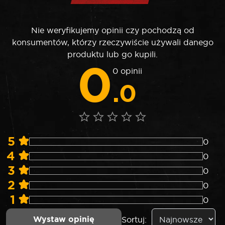
Nie weryfikujemy opinii czy pochodzą od
konsumentów, którzy rzeczywiście używali danego
produktu lub go kupili.
0
0 opinii
.0
5
0
4
0
3
0
2
0
1
0
Wystaw opinię
Sortuj: