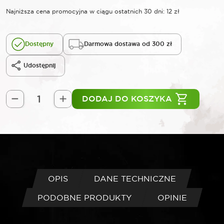
Najniższa cena promocyjna w ciągu ostatnich 30 dni:
12
zł
Dostępny
Darmowa dostawa od 300 zł
Udostępnij
DODAJ DO KOSZYKA
ilość
ROOKS
Zestaw
O-
ringów
gumowych
18
OPIS
DANE TECHNICZNE
rodzajów
PODOBNE PRODUKTY
OPINIE
225
elementów