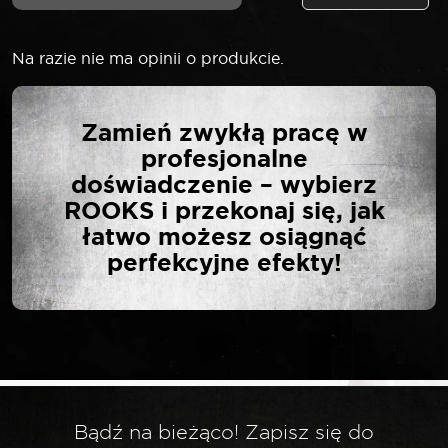
Na razie nie ma opinii o produkcie.
NAPISZ PIERWSZĄ
Zamień zwykłą pracę w
OPINIĘ O „ROOKS
profesjonalne
ZESTAW O-RINGÓW
doświadczenie – wybierz
GUMOWYCH 18
ROOKS i przekonaj się, jak
RODZAJÓW 225
łatwo możesz osiągnąć
ELEMENTÓW”
perfekcyjne efekty!
Twój adres email nie zostanie opublikowany.
*
Wymagane pola są oznaczone
*
Twoja ocena
Bądź na bieżąco! Zapisz się do