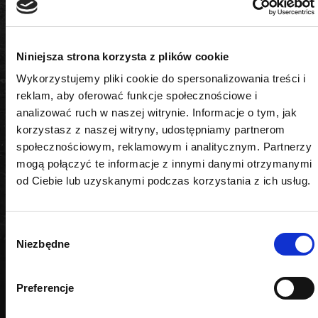
Rozmiary
3x1 mm, 4,5x1 mm, 4x1 mm, 5x2 mm, 6x2 mm,
6x2,5 mm, 7x2 mm, 8x2 mm, 9x2 mm, 10x2 mm,
Niniejsza strona korzysta z plików cookie
12x3 mm, 13x3 mm, 14x2,5 mm, 17x2,5 mm, 18x4
Wykorzystujemy pliki cookie do spersonalizowania treści i
mm, 20x2 mm, 22x2 mm
reklam, aby oferować funkcje społecznościowe i
analizować ruch w naszej witrynie. Informacje o tym, jak
Zastosowanie
korzystasz z naszej witryny, udostępniamy partnerom
społecznościowym, reklamowym i analitycznym. Partnerzy
uszczelnianie połączeń
mogą połączyć te informacje z innymi danymi otrzymanymi
od Ciebie lub uzyskanymi podczas korzystania z ich usług.
Wybór
PODOBNE PRODUKTY
Niezbędne
zgody
Preferencje