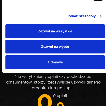
Pokaż szczegóły
Zezwól na wszystkie
Zezwól na wybór
OPINIE
Odmowa
Nie weryfikujemy opinii czy pochodzą od
konsumentów, którzy rzeczywiście używali danego
produktu lub go kupili.
0
0 opinii