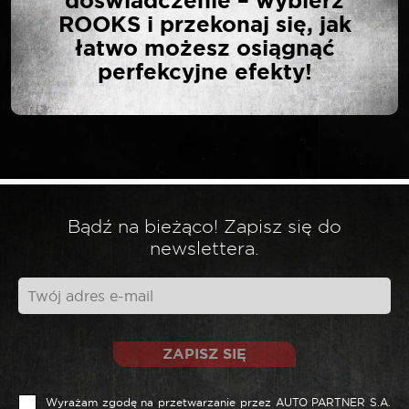
doświadczenie – wybierz
TRZPIENIOWYCH
ROOKS i przekonaj się, jak
UDAROWYCH HEX 6-19
łatwo możesz osiągnąć
MM 1/4″ I 3/8″ SLIM”
perfekcyjne efekty!
Twój adres email nie zostanie opublikowany.
*
Wymagane pola są oznaczone
*
Twoja ocena
Bądź na bieżąco! Zapisz się do
newslettera.
*
Twoja opinia
ZAPISZ SIĘ
Wyrażam zgodę na przetwarzanie przez AUTO PARTNER S.A.