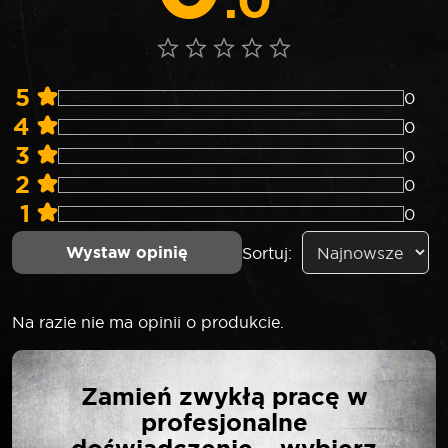
.0
5
0
4
0
3
0
2
0
1
0
Wystaw opinię
Sortuj:
Na razie nie ma opinii o produkcie.
NAPISZ PIERWSZĄ
Zamień zwykłą pracę w
OPINIĘ O „ROOKS
profesjonalne
ZESTAW KLUCZY