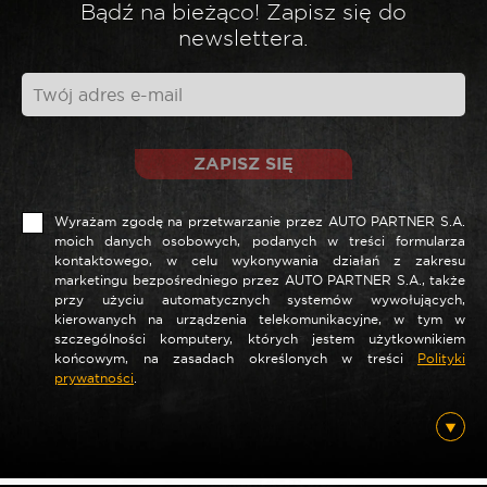
*
Twoja ocena
Bądź na bieżąco! Zapisz się do
newslettera.
*
Twoja opinia
ZAPISZ SIĘ
Wyrażam zgodę na przetwarzanie przez AUTO PARTNER S.A.
moich danych osobowych, podanych w treści formularza
kontaktowego, w celu wykonywania działań z zakresu
marketingu bezpośredniego przez AUTO PARTNER S.A., także
przy użyciu automatycznych systemów wywołujących,
kierowanych na urządzenia telekomunikacyjne, w tym w
szczególności komputery, których jestem użytkownikiem
końcowym, na zasadach określonych w treści
Polityki
*
prywatności
.
Nazwa
*
E-mail