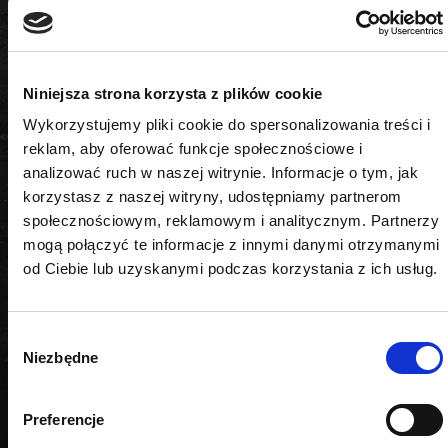
usprawnia pracę, zwiększa komfort i bezpieczeństwo
użytkowania w każdym warsztacie.
DANE TECHNICZNE
Niniejsza strona korzysta z plików cookie
Wykorzystujemy pliki cookie do spersonalizowania treści i
reklam, aby oferować funkcje społecznościowe i
analizować ruch w naszej witrynie. Informacje o tym, jak
Zestaw zawiera
korzystasz z naszej witryny, udostępniamy partnerom
społecznościowym, reklamowym i analitycznym. Partnerzy
klucze imbusowe, nasadki trzpieniowe
mogą połączyć te informacje z innymi danymi otrzymanymi
od Ciebie lub uzyskanymi podczas korzystania z ich usług.
Wybór
PODOBNE PRODUKTY
Niezbędne
zgody
Preferencje