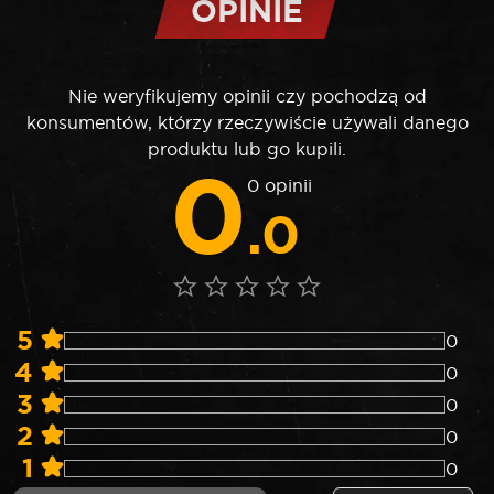
OPINIE
Nie weryfikujemy opinii czy pochodzą od
konsumentów, którzy rzeczywiście używali danego
produktu lub go kupili.
0
0 opinii
.0
5
0
4
0
3
0
2
0
1
0