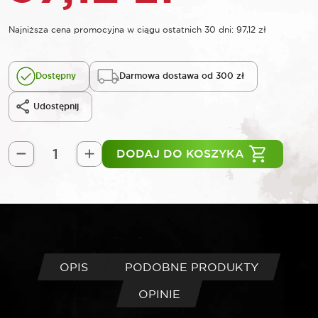
Najniższa cena promocyjna w ciągu ostatnich 30 dni:
97,12
zł
Dostępny
Darmowa dostawa od 300 zł
Udostępnij
DODAJ DO KOSZYKA
ilość
ROOKS
Zestaw
kluczy
trzpieniowych
i
imbusowych
OPIS
PODOBNE PRODUKTY
HEX/TORX
OPINIE
42
elementów