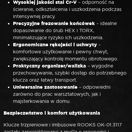
Wysokiej jakości stal Cr-V
– odporność na
ścieranie, odkształcenia i uszkodzenia podczas
intensywnej pracy.
Precyzyjne frezowanie końcówek
– idealne
dopasowanie do śrub HEX i TORX,
minimalizujące ryzyko ich uszkodzenia.
Ergonomiczne rękojeści i uchwyty
–
komfortowe użytkowanie i pewny chwyt,
zwiększający kontrolę momentu obrotowego.
Praktyczny organizer/walizka
– wygodne
przechowywanie, szybki dostęp do potrzebnego
klucza oraz łatwy transport.
Uniwersalne zastosowanie
– odpowiedni
zarówno do prac warsztatowych, jak i
majsterkowania w domu.
Bezpieczeństwo i komfort użytkowania
Klucze trzpieniowe i imbusowe ROOKS OK-01.3117
zostały zaprojektowane z myślą o ergonomii i