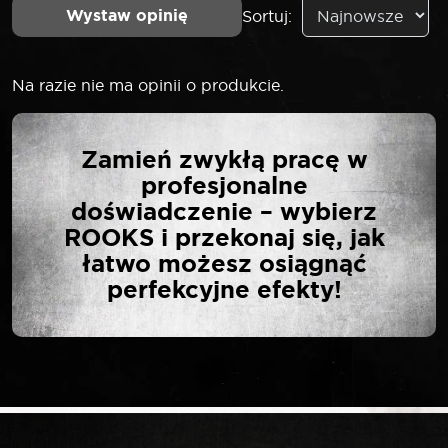
Wystaw opinię
Sortuj:
Na razie nie ma opinii o produkcie.
NAPISZ PIERWSZĄ
Zamień zwykłą pracę w
OPINIĘ O „ROOKS
profesjonalne
ZESTAW KLUCZY
doświadczenie – wybierz
TRZPIENIOWYCH I
ROOKS i przekonaj się, jak
IMBUSOWYCH
łatwo możesz osiągnąć
HEX/TORX 42
perfekcyjne efekty!
ELEMENTÓW”
Twój adres email nie zostanie opublikowany.
*
Wymagane pola są oznaczone