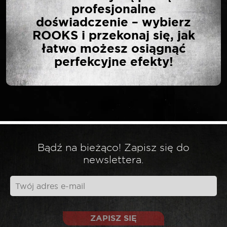
profesjonalne
ZESTAW DO
doświadczenie – wybierz
WYKRĘCANIA
ROOKS i przekonaj się, jak
URWANYCH ŚRUB I
łatwo możesz osiągnąć
SZPILEK 4-10 MM 25
perfekcyjne efekty!
ELEMENTÓW”
Twój adres email nie zostanie opublikowany.
*
Wymagane pola są oznaczone
*
Twoja ocena
Bądź na bieżąco! Zapisz się do
newslettera.
*
Twoja opinia
ZAPISZ SIĘ