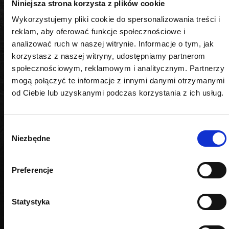
Niniejsza strona korzysta z plików cookie
technicznego dla najbardziej wymagających
Wykorzystujemy pliki cookie do spersonalizowania treści i
użytkowników. Zaufaj doświadczeniu i wybierz
reklam, aby oferować funkcje społecznościowe i
zestaw, który sprosta każdemu wyzwaniu.
analizować ruch w naszej witrynie. Informacje o tym, jak
korzystasz z naszej witryny, udostępniamy partnerom
społecznościowym, reklamowym i analitycznym. Partnerzy
mogą połączyć te informacje z innymi danymi otrzymanymi
od Ciebie lub uzyskanymi podczas korzystania z ich usług.
PODOBNE PRODUKTY
Wybór
Niezbędne
zgody
Preferencje
Statystyka