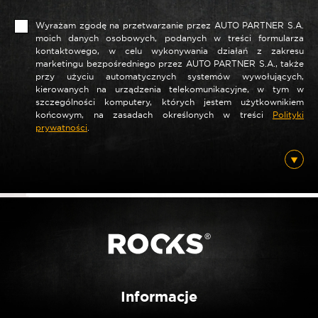
Wyrażam zgodę na przetwarzanie przez AUTO PARTNER S.A.
moich danych osobowych, podanych w treści formularza
kontaktowego, w celu wykonywania działań z zakresu
marketingu bezpośredniego przez AUTO PARTNER S.A., także
przy użyciu automatycznych systemów wywołujących,
kierowanych na urządzenia telekomunikacyjne, w tym w
szczególności komputery, których jestem użytkownikiem
końcowym, na zasadach określonych w treści
Polityki
*
prywatności
.
Nazwa
*
E-mail
Posiadam ten produkt
Informacje