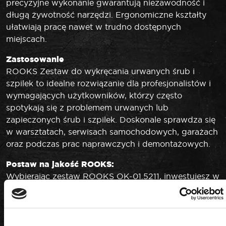
precyzyjne wykonanie gwarantują niezawodność i
długą żywotność narzędzi. Ergonomiczne kształty
ułatwiają pracę nawet w trudno dostępnych
miejscach.
Zastosowanie
ROOKS Zestaw do wykręcania urwanych śrub i
szpilek to idealne rozwiązanie dla profesjonalistów i
wymagających użytkowników, którzy często
spotykają się z problemem urwanych lub
zapieczonych śrub i szpilek. Doskonale sprawdza się
w warsztatach, serwisach samochodowych, garażach
oraz podczas prac naprawczych i demontażowych.
Postaw na jakość ROOKS:
Wybierając zestaw ROOKS OK-01.5211, inwestujesz w
sprawdzone rozwiązania, które gwarantują
niezawodność, Bezpieczeństwo i komfort
użytkowania. Marka ROOKS to synonim wysokiej
jakości, innowacyjnych technologii oraz wsparcia