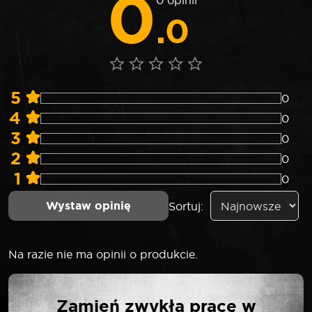
0
.0
5
0
4
0
3
0
2
0
1
0
Wystaw opinię
Sortuj:
Na razie nie ma opinii o produkcie.
NAPISZ PIERWSZĄ
Zamień zwykłą pracę w
OPINIĘ O „ROOKS