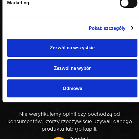
Marketing
Pokaż szczegóły
Zezwól na wszystkie
Zezwól na wybór
OPINIE
Odmowa
Nie weryfikujemy opinii czy pochodzą od
konsumentów, którzy rzeczywiście używali danego
produktu lub go kupili.
0 opinii