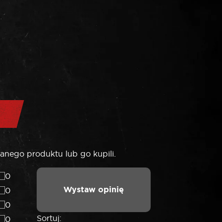
anego produktu lub go kupili.
0
Wystaw opinię
0
0
Sortuj:
0