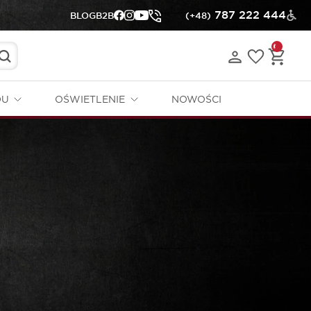
787 222 444
BLOG
B2B
(+48)
DU
OŚWIETLENIE
NOWOŚCI