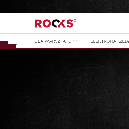
DLA WARSZTATU
ELEKTRONARZĘD