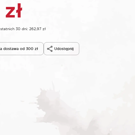
7
zł
statnich 30 dni:
262,97
zł
 dostawa od 300 zł
Udostępnij