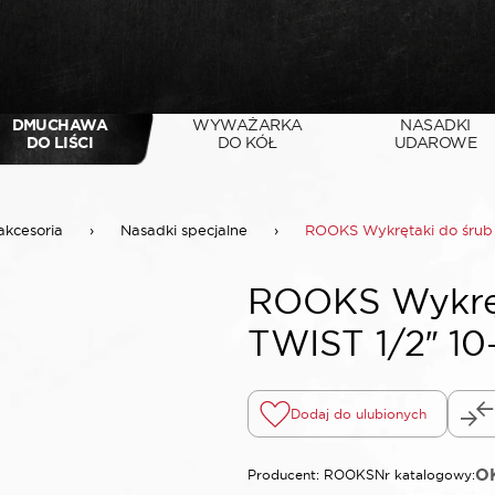
DMUCHAWA
WYWAŻARKA
NASADKI
DO LIŚCI
DO KÓŁ
UDAROWE
akcesoria
›
Nasadki specjalne
›
ROOKS Wykrętaki do śrub 
ROOKS Wykręt
TWIST 1/2″ 10
Dodaj do ulubionych
OK
Producent: ROOKS
Nr katalogowy: