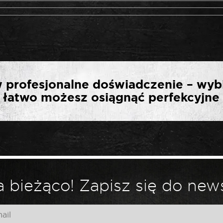
SZĄ OPINIĘ O „ROOKS
 profesjonalne doświadczenie – wyb
AKRĘTEK TWIST 1/2″ 10-
ak łatwo możesz osiągnąć perfekcyjne 
ELEMENTÓW”
*
ny.
Wymagane pola są oznaczone
 bieżąco! Zapisz się do news