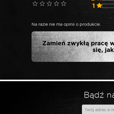
1
Na razie nie ma opinii o produkcie.
NAPISZ PIERW
Zamień zwykłą pracę w
ŚRUB I N
się, j
Twój adres email nie zostanie opublikowa
*
Twoja ocena
Bądź na
*
Twoja opinia