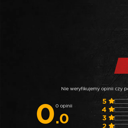
Nie weryfikujemy opinii czy 
0
5
0 opinii
4
.0
3
2