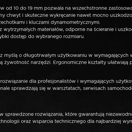
ów od 10 do 19 mm pozwala na wszechstronne zastosowa
y chwyt i skuteczne wykręcanie nawet mocno uszkodzon
zechotkami i kluczami dynamometrycznymi.
 wytrzymałych materiałów, odporne na ścieranie i uszk
szybki dostęp do wybranego rozmiaru.
z myślą o długotrwałym użytkowaniu w wymagających war
ą żywotność narzędzi. Ergonomiczne kształty ułatwiają 
rozwiązanie dla profesjonalistów i wymagających użytko
onale sprawdzają się w warsztatach, serwisach samocho
w sprawdzone rozwiązania, które gwarantują niezawodno
hnologii oraz wsparcia technicznego dla najbardziej w