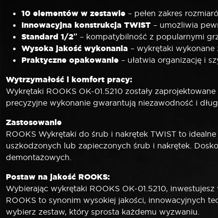
10 elementów w zestawie
– pełen zakres rozmiar
Innowacyjna konstrukcja TWIST
– umożliwia pewn
Standard 1/2″
– kompatybilność z popularnymi gr
Wysoka jakość wykonania
– wykrętaki wykonane z
Praktyczne opakowanie
– ułatwia organizację i 
Wytrzymałość i komfort pracy:
Wykrętaki ROOKS OK-01.5210 zostały zaprojektowane 
precyzyjne wykonanie gwarantują niezawodność i dług
Zastosowanie
ROOKS Wykrętaki do śrub i nakrętek TWIST to idealne 
uszkodzonych lub zapieczonych śrub i nakrętek. Dosk
demontażowych.
Postaw na jakość ROOKS:
Wybierając wykrętaki ROOKS OK-01.5210, inwestujesz 
ROOKS to synonim wysokiej jakości, innowacyjnych tec
wybierz zestaw, który sprosta każdemu wyzwaniu.