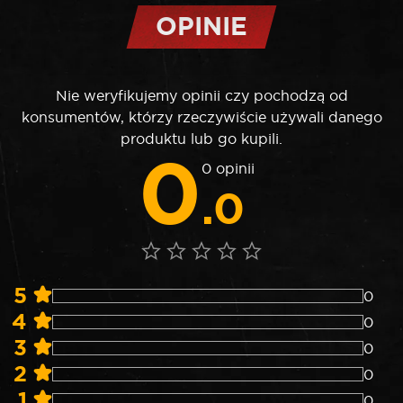
OPINIE
Nie weryfikujemy opinii czy pochodzą od
konsumentów, którzy rzeczywiście używali danego
produktu lub go kupili.
0
0 opinii
.0
5
0
4
0
3
0
2
0
1
0