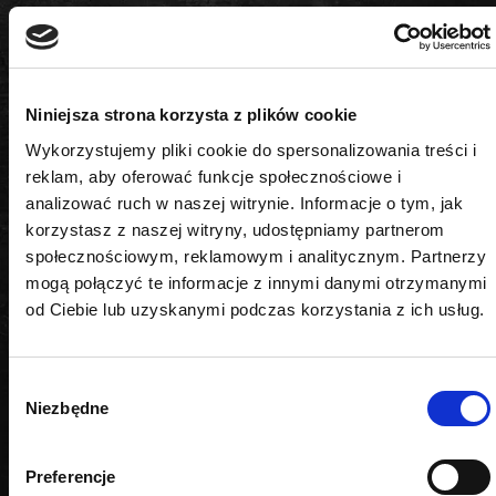
Długość
150 mm
Niniejsza strona korzysta z plików cookie
Izolacja
Wykorzystujemy pliki cookie do spersonalizowania treści i
reklam, aby oferować funkcje społecznościowe i
nie
analizować ruch w naszej witrynie. Informacje o tym, jak
korzystasz z naszej witryny, udostępniamy partnerom
Rozmiar
społecznościowym, reklamowym i analitycznym. Partnerzy
5,5
mogą połączyć te informacje z innymi danymi otrzymanymi
od Ciebie lub uzyskanymi podczas korzystania z ich usług.
Wybór
Niezbędne
zgody
PODOBNE PRODUKTY
Preferencje