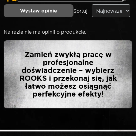
Wystaw opinię
Sortuj:
Na razie nie ma opinii o produkcie.
NAPISZ PIERWSZĄ
Zamień zwykłą pracę w
OPINIĘ O „ROOKS
profesjonalne
WKRĘTAK STRONG SL5,5
doświadczenie – wybierz
X 150 MM”
ROOKS i przekonaj się, jak
łatwo możesz osiągnąć
perfekcyjne efekty!
Twój adres email nie zostanie opublikowany.
*
Wymagane pola są oznaczone
*
Twoja ocena