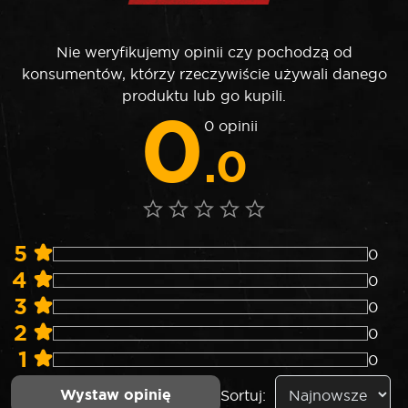
Nie weryfikujemy opinii czy pochodzą od
konsumentów, którzy rzeczywiście używali danego
produktu lub go kupili.
0
0 opinii
.0
5
0
4
0
3
0
2
0
1
0
Wystaw opinię
Sortuj: