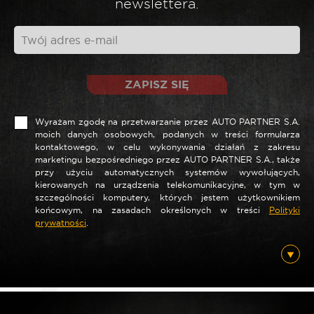
newslettera.
*
Twoja opinia
ZAPISZ SIĘ
Wyrażam zgodę na przetwarzanie przez AUTO PARTNER S.A.
moich danych osobowych, podanych w treści formularza
kontaktowego, w celu wykonywania działań z zakresu
marketingu bezpośredniego przez AUTO PARTNER S.A., także
przy użyciu automatycznych systemów wywołujących,
kierowanych na urządzenia telekomunikacyjne, w tym w
szczególności komputery, których jestem użytkownikiem
końcowym, na zasadach określonych w treści
Polityki
*
prywatności
.
Nazwa
*
E-mail