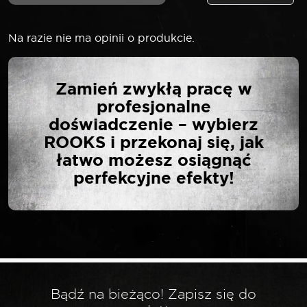
Na razie nie ma opinii o produkcie.
NAPISZ PIERWSZĄ
Zamień zwykłą pracę w
OPINIĘ O „ROOKS
profesjonalne
URZĄDZENIE
doświadczenie – wybierz
PNEUMATYCZNE DO
ROOKS i przekonaj się, jak
WYMIANY PŁYNU
łatwo możesz osiągnąć
HAMULCOWEGO I
perfekcyjne efekty!
HYDRAULICZNEGO”
Twój adres email nie zostanie opublikowany.
*
Wymagane pola są oznaczone
*
Twoja ocena
Bądź na bieżąco! Zapisz się do