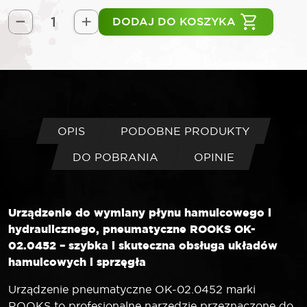
DODAJ DO KOSZYKA
ilość
ROOKS
Urządzenie
pneumatyczne
do
wymiany
płynu
OPIS
PODOBNE PRODUKTY
hamulcowego
DO POBRANIA
OPINIE
i
hydraulicznego
Urządzenie do wymiany płynu hamulcowego i
hydraulicznego, pneumatyczne ROOKS OK-
02.0452 – szybka i skuteczna obsługa układów
hamulcowych i sprzęgła
Urządzenie pneumatyczne OK-02.0452 marki
ROOKS to profesjonalne narzędzie przeznaczone do