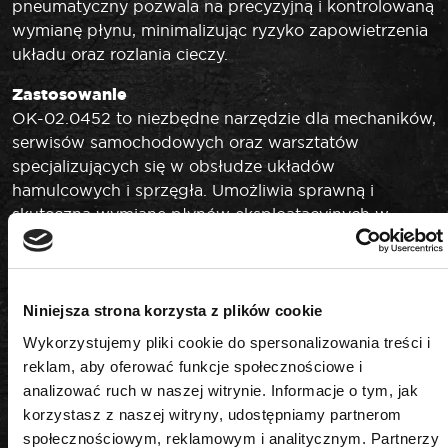
pneumatyczny pozwala na precyzyjną i kontrolowaną
wymianę płynu, minimalizując ryzyko zapowietrzenia
układu oraz rozlania cieczy.
Zastosowanie
OK-02.0452 to niezbędne narzędzie dla mechaników,
serwisów samochodowych oraz warsztatów
specjalizujących się w obsłudze układów
hamulcowych i sprzęgła. Umożliwia sprawną i
skuteczną wymianę płynów eksploatacyjnych w
szerokiej gamie pojazdów.
Postaw na jakość ROOKS
Wybierając urządzenie do wymiany płynu
Niniejsza strona korzysta z plików cookie
hamulcowego i hydraulicznego OK-02.0452 marki
Wykorzystujemy pliki cookie do spersonalizowania treści i
ROOKS, inwestujesz w trwałość, Bezpieczeństwo i
reklam, aby oferować funkcje społecznościowe i
komfort użytkowania każdego dnia. Każdy zestaw
analizować ruch w naszej witrynie. Informacje o tym, jak
przechodzi rygorystyczne testy jakości, co
korzystasz z naszej witryny, udostępniamy partnerom
gwarantuje niezawodność nawet w najbardziej
społecznościowym, reklamowym i analitycznym. Partnerzy
wymagających warunkach.