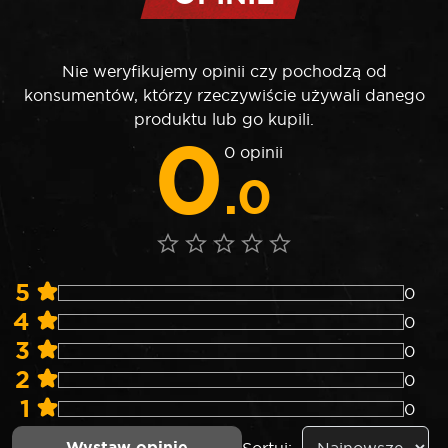
Nie weryfikujemy opinii czy pochodzą od
konsumentów, którzy rzeczywiście używali danego
produktu lub go kupili.
0
0 opinii
.0
5
0
4
0
3
0
2
0
1
0
Wystaw opinię
Sortuj: