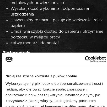
metalowych powierzchniach
Wysoka jakość wykonania i odporność na
uszkodzenia
Uniwersalny rozmiar – pasuje do większości rolek
papieru
Umożliwia szybki dostęp do papieru i utrzymanie
porządku w miejscu pracy
Łatwy montaż i demontaż
Zastosowanie
Idealny do warsztatów, serwisów, garaży oraz
wszędzie tam, gdzie liczy się wygoda, porządek i
szybki dostęp do papieru.
Niniejsza strona korzysta z plików cookie
Postaw na jakość ROOKS
Wykorzystujemy pliki cookie do spersonalizowania treści i
Wybierając uchwyt magnetyczny na papier ROOKS
reklam, aby oferować funkcje społecznościowe i
OK-01.3021, inwestujesz w trwałość, funkcjonalność i
analizować ruch w naszej witrynie. Informacje o tym, jak
komfort organizacji swojego miejsca pracy.
korzystasz z naszej witryny, udostępniamy partnerom
społecznościowym, reklamowym i analitycznym. Partnerzy