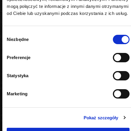
DANE TECHNICZNE
mogą połączyć te informacje z innymi danymi otrzymanymi
od Ciebie lub uzyskanymi podczas korzystania z ich usług.
Materiał
Wybór
metal
Niezbędne
zgody
Typ
Preferencje
magnetyczny
Statystyka
Marketing
PODOBNE PRODUKTY
Pokaż szczegóły