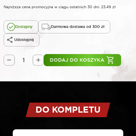
Najniższa cena promocyjna w ciągu ostatnich 30 dni:
23,49
zł
Dostępny
Darmowa dostawa od 300 zł
Udostępnij
DODAJ DO KOSZYKA
ilość
ROOKS
Uchwyt
na
papier
magnetyczny
do
DO KOMPLETU
szafek
narzędziowych