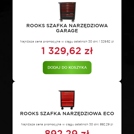
ROOKS SZAFKA NARZĘDZIOWA
GARAGE
Najniższa cena promocyjna w ciągu ostatnich 30 dni:
1 329,62
zł
1 329,62
zł
DODAJ DO KOSZYKA
ROOKS SZAFKA NARZĘDZIOWA ECO
Najniższa cena promocyjna w ciągu ostatnich 30 dni:
892,29
zł
892,29
zł