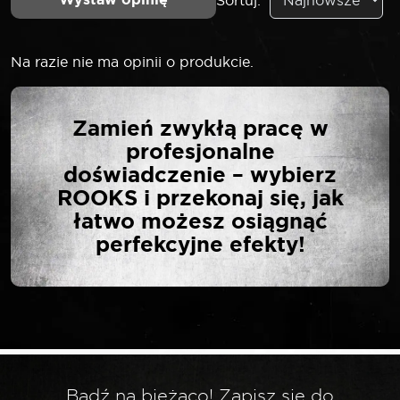
Na razie nie ma opinii o produkcie.
NAPISZ PIERWSZĄ
Zamień zwykłą pracę w
OPINIĘ O „ROOKS
profesjonalne
UCHWYT NA PAPIER
doświadczenie – wybierz
MAGNETYCZNY DO
ROOKS i przekonaj się, jak
SZAFEK
łatwo możesz osiągnąć
NARZĘDZIOWYCH”
perfekcyjne efekty!
Twój adres email nie zostanie opublikowany.
*
Wymagane pola są oznaczone
*
Twoja ocena
Bądź na bieżąco! Zapisz się do