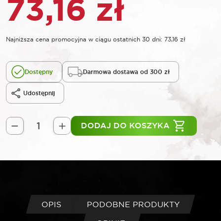
73,16
zł
Najniższa cena promocyjna w ciągu ostatnich 30 dni:
73,16
zł
Dostępny
Darmowa dostawa od 300 zł
Udostępnij
DODAJ DO KOSZYKA
ilość
ROOKS
Szczypce
specjalne
ERGO-
NARROW
165
OPIS
PODOBNE PRODUKTY
mm