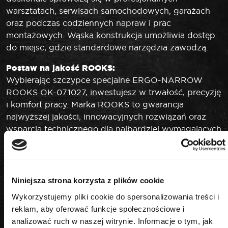
warsztatach, serwisach samochodowych, garażach
oraz podczas codziennych napraw i prac
montażowych. Wąska konstrukcja umożliwia dostęp
do miejsc, gdzie standardowe narzędzia zawodzą.
Postaw na jakość ROOKS:
Wybierając szczypce specjalne ERGO-NARROW
ROOKS OK-07.1027, inwestujesz w trwałość, precyzję
i komfort pracy. Marka ROOKS to gwarancja
najwyższej jakości, innowacyjnych rozwiązań oraz
wsparcia technicznego dla najbardziej wymagających
użytkowników. Solidność wykonania i niezawodność
sprawiają, że narzędzie spełnia oczekiwania
profesjonalistów i pasjonatów majsterkowania.
Niniejsza strona korzysta z plików cookie
Wykorzystujemy pliki cookie do spersonalizowania treści i
reklam, aby oferować funkcje społecznościowe i
analizować ruch w naszej witrynie. Informacje o tym, jak