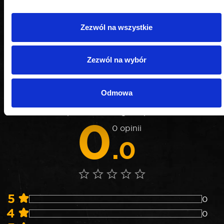
Zezwól na wszystkie
OPINIE
Zezwól na wybór
Nie weryfikujemy opinii czy pochodzą od
Odmowa
konsumentów, którzy rzeczywiście używali danego
produktu lub go kupili.
0
0 opinii
.0
5
0
4
0