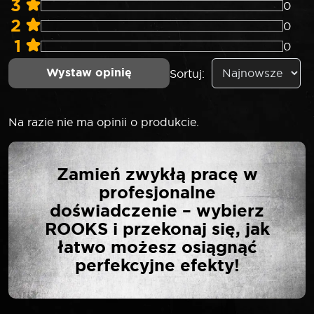
3
0
2
0
1
0
Wystaw opinię
Sortuj:
Na razie nie ma opinii o produkcie.
NAPISZ PIERWSZĄ
Zamień zwykłą pracę w
OPINIĘ O „ROOKS
profesjonalne
SZCZYPCE SPECJALNE
doświadczenie – wybierz
ERGO-NARROW 165 MM
ROOKS i przekonaj się, jak
CRMO”
łatwo możesz osiągnąć
perfekcyjne efekty!
Twój adres email nie zostanie opublikowany.
*
Wymagane pola są oznaczone