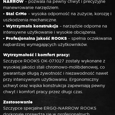
NARROW
– pozwala na pewny chwyt i precyzyjne
manewrowanie narzędziem.
Stal CrMo
•
– wysoka odporność na zużycie, korozję i
uszkodzenia mechaniczne.
Wytrzymała konstrukcja
•
– narzędzie odporne na
intensywne użytkowanie i wysokie obciążenia.
Profesjonalna jakość ROOKS
•
– spełnia oczekiwania
najbardziej wymagających użytkowników.
Wytrzymałość i komfort pracy:
Szczypce ROOKS OK-07.1027 zostały wykonane z
wysokiej jakości stali chromowo-molibdenowej, co
gwarantuje długą żywotność i niezawodność nawet
przy intensywnym użytkowaniu. Ergonomiczny
uchwyt oraz wąska konstrukcja zapewniają pewny
chwyt i komfort pracy przez długi czas.
Zastosowanie
Szczypce specjalne ERGO-NARROW ROOKS
doskonale sprawdzą się w profesjonalnych