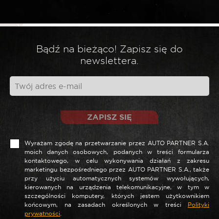
*
Twoja ocena
Bądź na bieżąco! Zapisz się do
*
Twoja opinia
newslettera.
ZAPISZ SIĘ
Wyrażam zgodę na przetwarzanie przez AUTO PARTNER S.A.
moich danych osobowych, podanych w treści formularza
kontaktowego, w celu wykonywania działań z zakresu
marketingu bezpośredniego przez AUTO PARTNER S.A., także
przy użyciu automatycznych systemów wywołujących,
*
Nazwa
kierowanych na urządzenia telekomunikacyjne, w tym w
szczególności komputery, których jestem użytkownikiem
końcowym, na zasadach określonych w treści
Polityki
prywatności
.