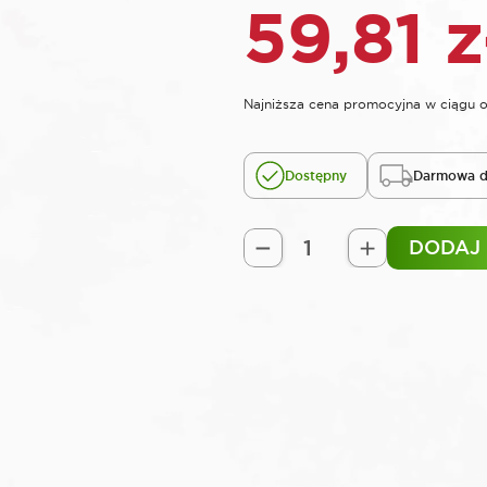
59,81
z
Najniższa cena promocyjna w ciągu o
Dostępny
Darmowa d
DODAJ
ilość
ROOKS
Szczypce
do
opasek
rozprężnych,
215
mm