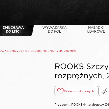
DMUCHAWA
WYWAŻARKA
NASADKI
DO LIŚCI
DO KÓŁ
UDAROWE
OOKS Szczypce do opasek rozprężnych, 215 mm
ROOKS Szczy
rozprężnych,
Dodaj do ulubionych
O
Producent: ROOKS
Nr katalogowy: