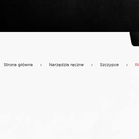
Strona główna
›
Narzędzia ręczne
›
Szczypce
›
R