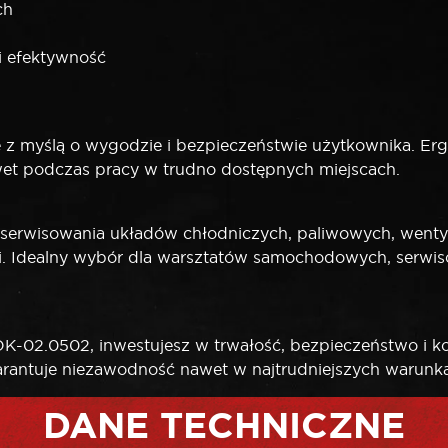
ch
i efektywność
z myślą o wygodzie i bezpieczeństwie użytkownika. Er
wet podczas pracy w trudno dostępnych miejscach.
rwisowania układów chłodniczych, paliwowych, wentylac
mi. Idealny wybór dla warsztatów samochodowych, serwi
-02.0502, inwestujesz w trwałość, bezpieczeństwo i ko
arantuje niezawodność nawet w najtrudniejszych warunk
DANE TECHNICZNE