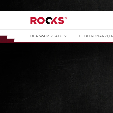
DLA WARSZTATU
ELEKTRONARZĘD