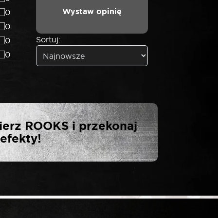
Wystaw opinię
0
0
Sortuj:
0
0
 SZCZYPCE DO
ierz ROOKS i przekonaj
 MM”
efekty!