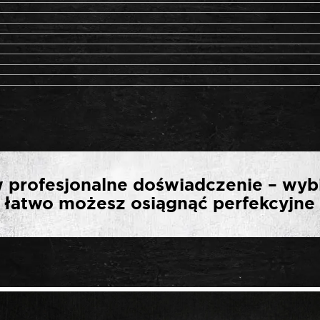
WSZĄ OPINIĘ O „ROOKS
 profesjonalne doświadczenie – wyb
SEK ROZPRĘŻNYCH, 215
ak łatwo możesz osiągnąć perfekcyjne 
*
ny.
Wymagane pola są oznaczone