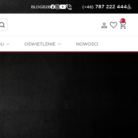
787 222 444
BLOG
B2B
(+48)
DU
OŚWIETLENIE
NOWOŚCI