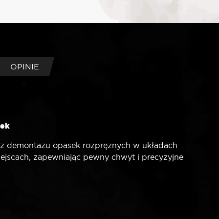
OPINIE
sek
az demontażu opasek rozprężnych w układach
jscach, zapewniając pewny chwyt i precyzyjne