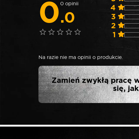
0
0 opinii
4
.0
3
2
1
Na razie nie ma opinii o produkcie.
NAPISZ PIER
Zamień zwykłą pracę w
OPA
się, j
Twój adres email nie zostanie opublikowa
*
Twoja ocena