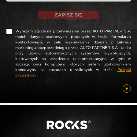
ZAPISZ SIĘ
Wyrażam zgodę na przetwarzanie przez AUTO PARTNER S.A.
moich danych osobowych, podanych w treści formularza
kontaktowego, w celu wykonywania działań z zakresu
marketingu bezpośredniego przez AUTO PARTNER S.A., także
przy użyciu automatycznych systemów wywołujących,
*
Nazwa
kierowanych na urządzenia telekomunikacyjne, w tym w
szczególności komputery, których jestem użytkownikiem
końcowym, na zasadach określonych w treści
Polityki
prywatności
.
*
E-mail
Posiadam ten produkt