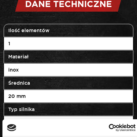
DANE TECHNICZNE
Ilość elementów
1
Materiał
inox
Średnica
20 mm
Typ silnika
diesel/benzyna
Waga