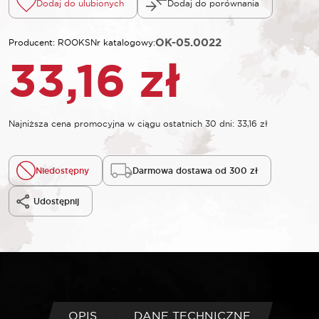
Dodaj do ulubionych
Dodaj do porównania
OK-05.0022
Producent: ROOKS
Nr katalogowy:
33,16
zł
Najniższa cena promocyjna w ciągu ostatnich 30 dni:
33,16
zł
Niedostępny
Darmowa dostawa od 300 zł
Udostępnij
OPIS
DANE TECHNICZNE