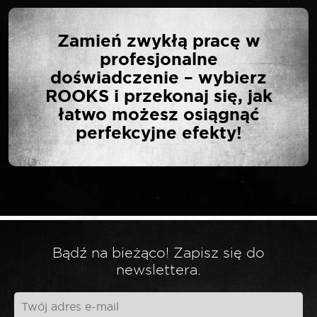
NAPISZ PIERWSZĄ
Zamień zwykłą pracę w
OPINIĘ O „ROOKS
profesjonalne
SZCZOTKA INOX DO
doświadczenie – wybierz
WTRYSKÓW TYP 20 L
ROOKS i przekonaj się, jak
350 MM”
łatwo możesz osiągnąć
perfekcyjne efekty!
Twój adres email nie zostanie opublikowany.
*
Wymagane pola są oznaczone
*
Twoja ocena
Bądź na bieżąco! Zapisz się do
*
Twoja opinia
newslettera.