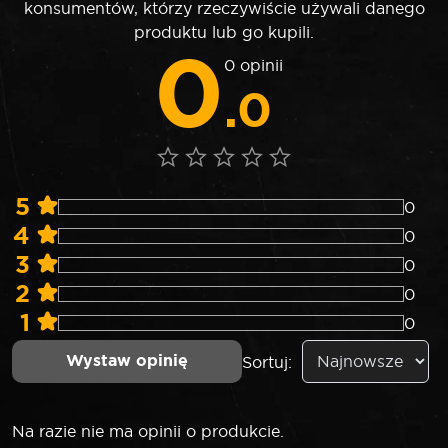
konsumentów, którzy rzeczywiście używali danego
produktu lub go kupili.
0
0 opinii
.0
5
0
4
0
3
0
2
0
1
0
Wystaw opinię
Sortuj:
Na razie nie ma opinii o produkcie.