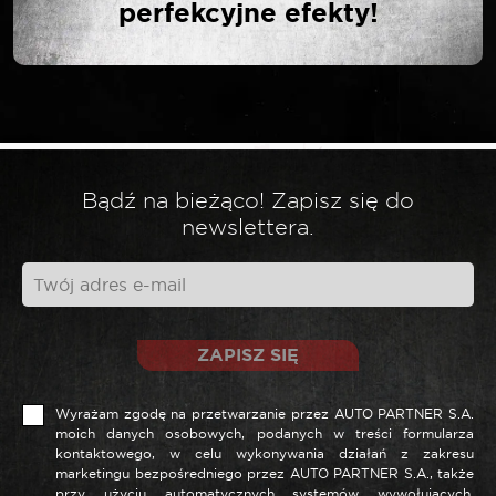
perfekcyjne efekty!
EKSPLOATACYJNYCH”
Twój adres email nie zostanie opublikowany.
*
Wymagane pola są oznaczone
*
Twoja ocena
Bądź na bieżąco! Zapisz się do
newslettera.
*
Twoja opinia
ZAPISZ SIĘ
Wyrażam zgodę na przetwarzanie przez AUTO PARTNER S.A.
moich danych osobowych, podanych w treści formularza
kontaktowego, w celu wykonywania działań z zakresu
marketingu bezpośredniego przez AUTO PARTNER S.A., także
przy użyciu automatycznych systemów wywołujących,