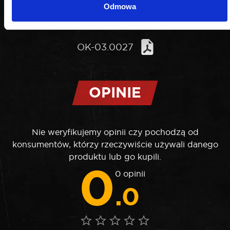
DO POBRANIA
Odmowa
OK-03.0027
OPINIE
Nie weryfikujemy opinii czy pochodzą od
konsumentów, którzy rzeczywiście używali danego
produktu lub go kupili.
0
0 opinii
.0