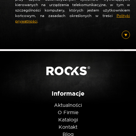
kierowanych na urządzenia telekomunikacyjne, w tym w
szczególności komputery, których jestem użytkownikiem
końcowym, na zasadach określonych w treści
Polityki
*
prywatności
.
Nazwa
*
E-mail
Posiadam ten produkt
Informacje
Aktualności
Nie jestem robotem
O Firmie
Katalogi
Kontakt
Blog