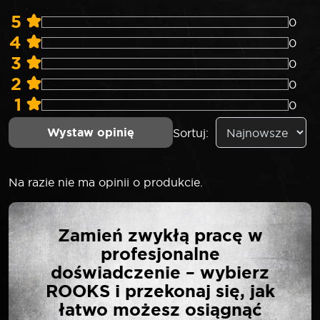
5
0
4
0
3
0
2
0
1
0
Wystaw opinię
Sortuj:
Na razie nie ma opinii o produkcie.
NAPISZ PIERWSZĄ
Zamień zwykłą pracę w
OPINIĘ O „ROOKS
profesjonalne
REFRAKTOMETR
doświadczenie – wybierz
SAMOCHODOWY DO
ROOKS i przekonaj się, jak
AKUMULATORA I
łatwo możesz osiągnąć
PŁYNÓW