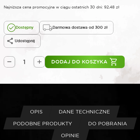
Najniższa cena promocyjna w ciągu ostatnich 30 dni:
92,48
zł
Dostępny
Darmowa dostawa od 300 zł
Udostępnij
DODAJ DO KOSZYKA
ilość
ROOKS
Refraktometr
samochodowy
do
akumulatora
i
OPIS
DANE TECHNICZNE
płynów
PODOBNE PRODUKTY
DO POBRANIA
eksploatacyjnych
OPINIE