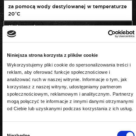
za pomocą wody destylowanej w temperaturze
20°C
Skale pomiarowe
Skala 1: gęstość elektrolitu (Kg/l) / Skala 2:
temperatura krzepnięcia glikolu G13 (°C)Skala 3:
temperatura krzepnięcia glikolu G11/G12
Niniejsza strona korzysta z plików cookie
(°C)Skala 4: temperatura zamarzania płynu do
Wykorzystujemy pliki cookie do spersonalizowania treści i
spryskiwaczy (°C)
reklam, aby oferować funkcje społecznościowe i
analizować ruch w naszej witrynie. Informacje o tym, jak
korzystasz z naszej witryny, udostępniamy partnerom
społecznościowym, reklamowym i analitycznym. Partnerzy
mogą połączyć te informacje z innymi danymi otrzymanymi
PODOBNE PRODUKTY
od Ciebie lub uzyskanymi podczas korzystania z ich usług.
Wybór
Niezbędne