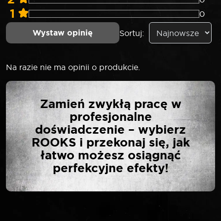
1
0
Wystaw opinię
Sortuj:
Na razie nie ma opinii o produkcie.
NAPISZ PIERWSZĄ
Zamień zwykłą pracę w
OPINIĘ O „ROOKS
profesjonalne
PRZEDŁUŻKA 1/2″ 75
doświadczenie – wybierz
MM”
ROOKS i przekonaj się, jak
łatwo możesz osiągnąć
perfekcyjne efekty!
Twój adres email nie zostanie opublikowany.
*
Wymagane pola są oznaczone
*
Twoja ocena