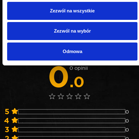
Zezwól na wszystkie
OPINIE
Zezwól na wybór
Nie weryfikujemy opinii czy pochodzą od
konsumentów, którzy rzeczywiście używali danego
Odmowa
produktu lub go kupili.
0
0 opinii
.0
5
0
4
0
3
0
2
0