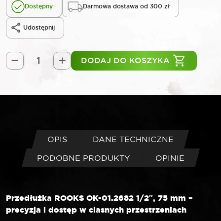
Dostępny
Darmowa dostawa od 300 zł
Udostępnij
DODAJ DO KOSZYKA
ilość
ROOKS
Przedłużka
1/2"
75
mm
OPIS
DANE TECHNICZNE
PODOBNE PRODUKTY
OPINIE
Przedłużka ROOKS OK-01.2682 1/2″, 75 mm –
precyzja i dostęp w ciasnych przestrzeniach