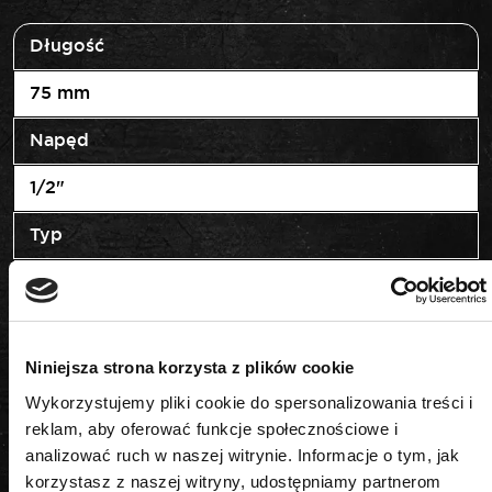
Długość
75 mm
Napęd
1/2"
Typ
przedłużka
Niniejsza strona korzysta z plików cookie
Wykorzystujemy pliki cookie do spersonalizowania treści i
PODOBNE PRODUKTY
reklam, aby oferować funkcje społecznościowe i
analizować ruch w naszej witrynie. Informacje o tym, jak
korzystasz z naszej witryny, udostępniamy partnerom