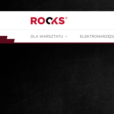
DLA WARSZTATU
ELEKTRONARZĘD