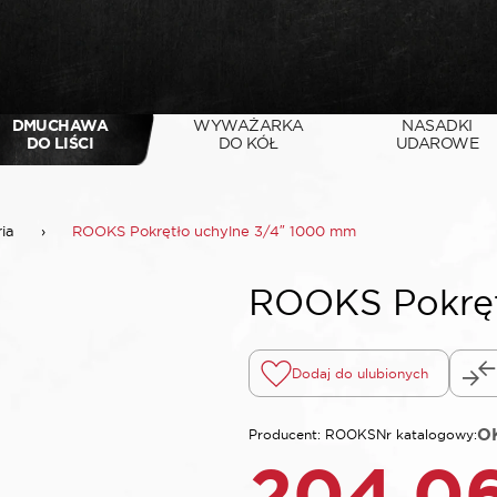
DMUCHAWA
WYWAŻARKA
NASADKI
DO LIŚCI
DO KÓŁ
UDAROWE
ria
›
ROOKS Pokrętło uchylne 3/4″ 1000 mm
ROOKS Pokręt
Dodaj do ulubionych
OK
Producent: ROOKS
Nr katalogowy:
204,0