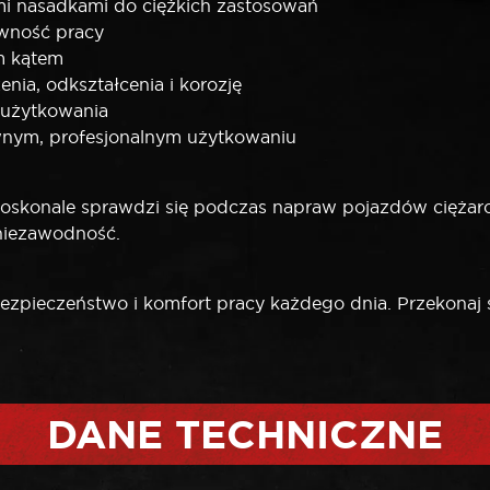
mi nasadkami do ciężkich zastosowań
wność pracy
m kątem
nia, odkształcenia i korozję
 użytkowania
ywnym, profesjonalnym użytkowaniu
skonale sprawdzi się podczas napraw pojazdów ciężaro
 niezawodność.
zpieczeństwo i komfort pracy każdego dnia. Przekonaj si
DANE TECHNICZNE