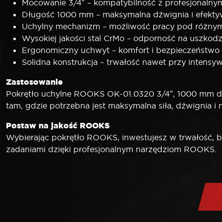
Mocowanie 3/4″ – kompatybilność z profesjonalny
Długość 1000 mm – maksymalna dźwignia i efekty
Uchylny mechanizm – możliwość pracy pod różny
Wysokiej jakości stal CrMo – odporność na uszkodze
Ergonomiczny uchwyt – komfort i bezpieczeństwo
Solidna konstrukcja – trwałość nawet przy intens
Zastosowanie
Pokrętło uchylne ROOKS OK-01.0320 3/4″, 1000 mm do
tam, gdzie potrzebna jest maksymalna siła, dźwignia i
Postaw na jakość ROOKS
Wybierając pokrętło ROOKS, inwestujesz w trwałość, be
zadaniami dzięki profesjonalnym narzędziom ROOKS.