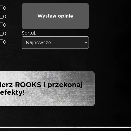
0
Wystaw opinię
0
0
Sortuj:
0
0
KS POKRĘTŁO
ierz ROOKS i przekonaj
”
efekty!