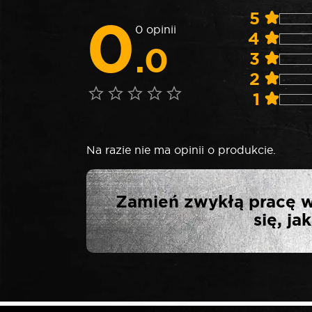
0
5
0 opinii
4
.0
3
2
1
Na razie nie ma opinii o produkcie.
NAPISZ PIE
Zamień zwykłą pracę w
się, j
Twój adres email nie zostanie opublikowa
*
Twoja ocena