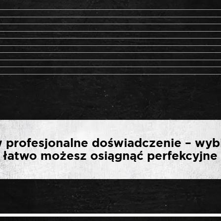
RWSZĄ OPINIĘ O „ROO
 profesjonalne doświadczenie – wyb
UCHYLNE 3/4″ 1000 MM
ak łatwo możesz osiągnąć perfekcyjne 
*
ny.
Wymagane pola są oznaczone