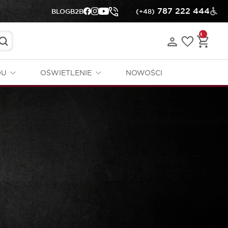
787 222 444
BLOG
B2B
(+48)
DU
OŚWIETLENIE
NOWOŚCI