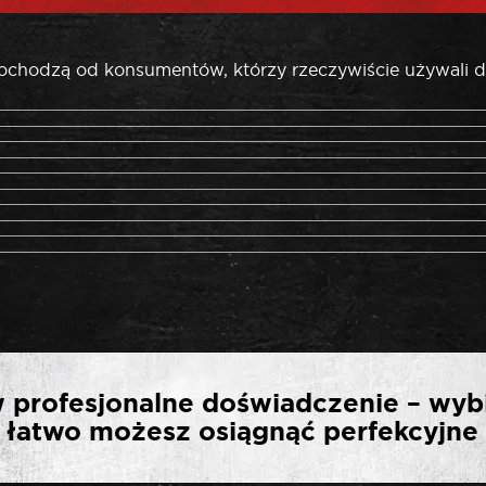
pochodzą od konsumentów, którzy rzeczywiście używali d
RWSZĄ OPINIĘ O „ROO
 profesjonalne doświadczenie – wyb
UCHYLNE 1/2″ 630 MM”
ak łatwo możesz osiągnąć perfekcyjne 