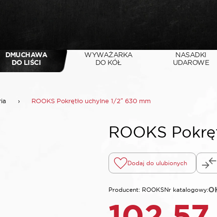
DMUCHAWA
WYWAŻARKA
NASADKI
DO LIŚCI
DO KÓŁ
UDAROWE
ria
›
ROOKS Pokrętło uchylne 1/2″ 630 mm
ROOKS Pokręt
Dodaj do ulubionych
OK
Producent: ROOKS
Nr katalogowy:
102,5