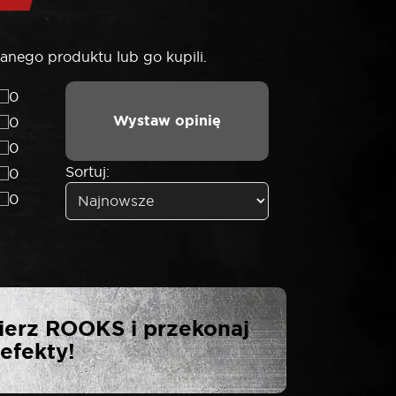
anego produktu lub go kupili.
0
Wystaw opinię
0
0
Sortuj:
0
0
KS POKRĘTŁO
ierz ROOKS i przekonaj
efekty!