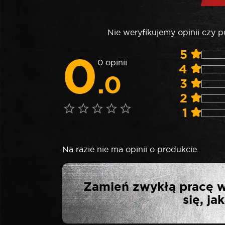
Nie weryfikujemy opinii czy 
0
5
0 opinii
4
.0
3
2
1
Na razie nie ma opinii o produkcie.
NAPISZ PIE
Zamień zwykłą pracę w
się, j