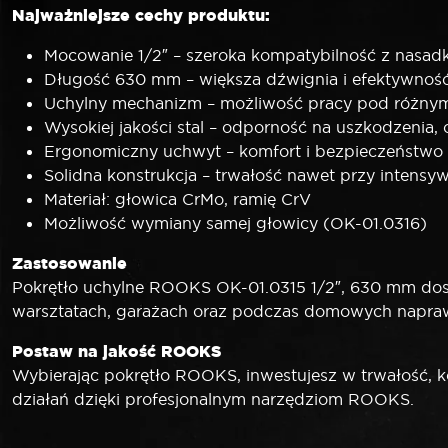
Najważniejsze cechy produktu:
Mocowanie 1/2″ – szeroka kompatybilność z nasad
Długość 630 mm – większa dźwignia i efektywnoś
Uchylny mechanizm – możliwość pracy pod różny
Wysokiej jakości stal – odporność na uszkodzenia, o
Ergonomiczny uchwyt – komfort i bezpieczeństwo
Solidna konstrukcja – trwałość nawet przy intens
Materiał: głowica CrMo, ramię CrV
Możliwość wymiany samej głowicy (OK-01.0316)
Zastosowanie
Pokrętło uchylne ROOKS OK-01.0315 1/2″, 630 mm do
warsztatach, garażach oraz podczas domowych napraw 
Postaw na jakość ROOKS
Wybierając pokrętło ROOKS, inwestujesz w trwałość, k
działań dzięki profesjonalnym narzędziom ROOKS.