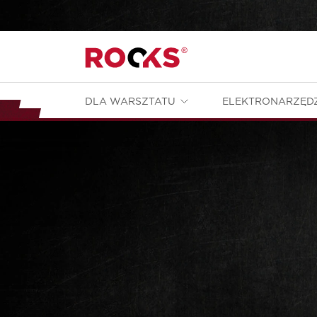
DLA WARSZTATU
ELEKTRONARZĘD