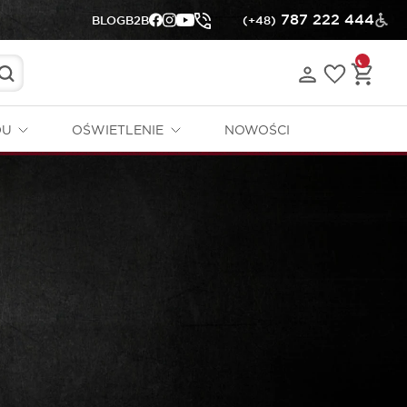
787 222 444
BLOG
B2B
(+48)
DU
OŚWIETLENIE
NOWOŚCI