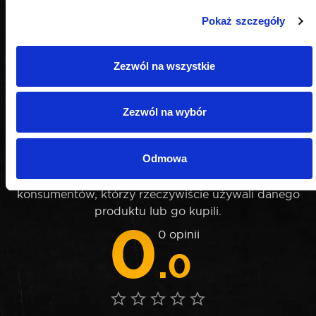
Pokaż szczegóły
Zezwól na wszystkie
Zezwól na wybór
OPINIE
Odmowa
Nie weryfikujemy opinii czy pochodzą od
konsumentów, którzy rzeczywiście używali danego
produktu lub go kupili.
0
0 opinii
.0