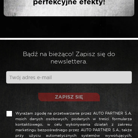
perfekcyjne efekty!
Twój adres email nie zostanie opublikowany.
*
Wymagane pola są oznaczone
*
Twoja ocena
*
Twoja opinia
Bądź na bieżąco! Zapisz się do
newslettera.
ZAPISZ SIĘ
Wyrażam zgodę na przetwarzanie przez AUTO PARTNER S.A.
moich danych osobowych, podanych w treści formularza
kontaktowego, w celu wykonywania działań z zakresu
marketingu bezpośredniego przez AUTO PARTNER S.A., także
*
Nazwa
przy użyciu automatycznych systemów wywołujących,