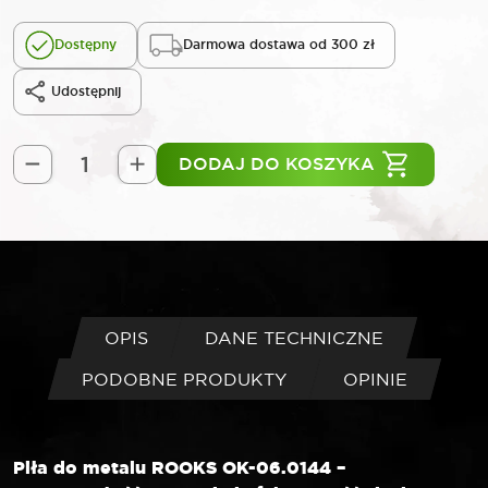
Dostępny
Darmowa dostawa od 300 zł
Udostępnij
DODAJ DO KOSZYKA
ilość
ROOKS
Piła
do
metalu
Bi-
Metal
OPIS
DANE TECHNICZNE
305
PODOBNE PRODUKTY
OPINIE
mm
aluminium
Piła do metalu ROOKS OK-06.0144 –