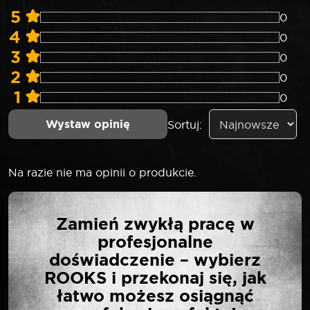
5
0
4
0
3
0
2
0
1
0
Wystaw opinię
Sortuj:
Na razie nie ma opinii o produkcie.
NAPISZ PIERWSZĄ
Zamień zwykłą pracę w
OPINIĘ O „ROOKS PIŁA
profesjonalne
DO METALU BI-METAL
doświadczenie – wybierz
305 MM ALUMINIUM”
ROOKS i przekonaj się, jak
łatwo możesz osiągnąć