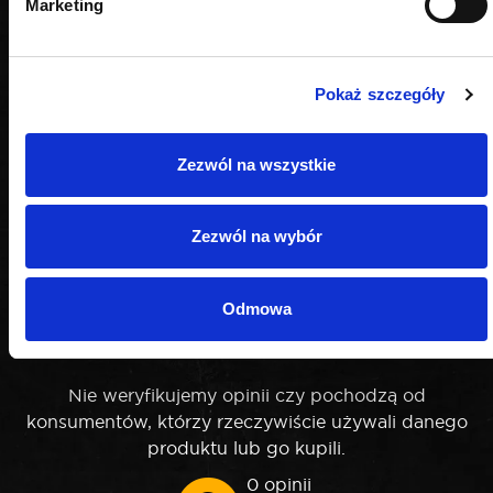
Marketing
Pokaż szczegóły
Zezwól na wszystkie
Zezwól na wybór
OPINIE
Odmowa
Nie weryfikujemy opinii czy pochodzą od
konsumentów, którzy rzeczywiście używali danego
produktu lub go kupili.
0 opinii