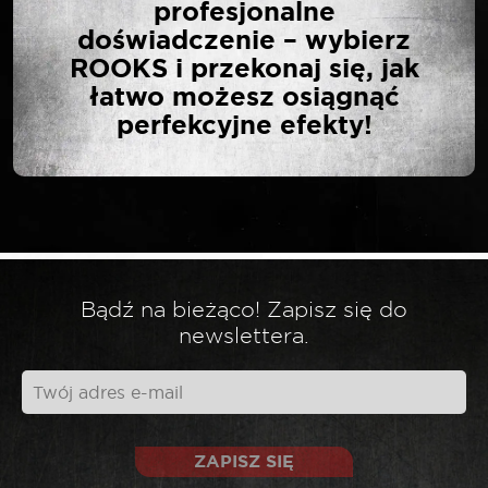
profesjonalne
NOŻYCE TECHNICZNE
doświadczenie – wybierz
DO PVC WYKŁADZIN
ROOKS i przekonaj się, jak
LINEK DRUTU GUMY
łatwo możesz osiągnąć
CRV-TIN”
perfekcyjne efekty!
Twój adres email nie zostanie opublikowany.
*
Wymagane pola są oznaczone
*
Twoja ocena
Bądź na bieżąco! Zapisz się do
newslettera.
*
Twoja opinia
ZAPISZ SIĘ