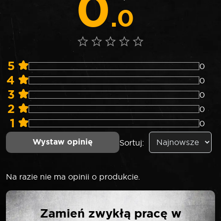
0
.0
5
0
4
0
3
0
2
0
1
0
Wystaw opinię
Sortuj:
Na razie nie ma opinii o produkcie.
NAPISZ PIERWSZĄ
Zamień zwykłą pracę w
OPINIĘ O „ROOKS