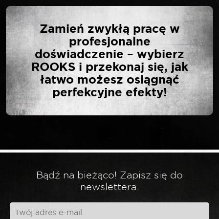
NAPISZ PIERWSZĄ
Zamień zwykłą pracę w
OPINIĘ O „ROOKS
profesjonalne
NOŻYCE DO BLACHY
doświadczenie – wybierz
LEWE 250 MM CRV-TIN”
ROOKS i przekonaj się, jak
łatwo możesz osiągnąć
perfekcyjne efekty!
Twój adres email nie zostanie opublikowany.
*
Wymagane pola są oznaczone
*
Twoja ocena
*
Twoja opinia
Bądź na bieżąco! Zapisz się do
newslettera.