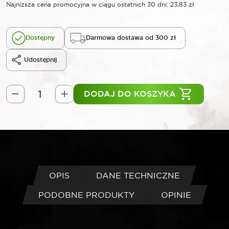
Najniższa cena promocyjna w ciągu ostatnich 30 dni:
23,83
zł
Dostępny
Darmowa dostawa od 300 zł
Udostępnij
DODAJ DO KOSZYKA
ilość
ROOKS
Nożyce
do
blachy
lewe
250
OPIS
DANE TECHNICZNE
mm
PODOBNE PRODUKTY
OPINIE
CrV-
TIN