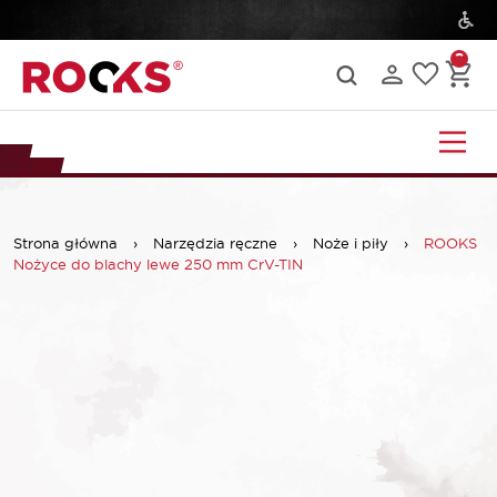
Strona główna
›
Narzędzia ręczne
›
Noże i piły
›
ROOKS
Nożyce do blachy lewe 250 mm CrV-TIN