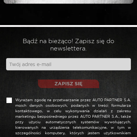
Wymagane pola są oznaczone
*
Twoja ocena
*
Twoja opinia
Bądź na bieżąco! Zapisz się do
newslettera.
ZAPISZ SIĘ
Wyrażam zgodę na przetwarzanie przez AUTO PARTNER S.A.
moich danych osobowych, podanych w treści formularza
kontaktowego, w celu wykonywania działań z zakresu
marketingu bezpośredniego przez AUTO PARTNER S.A., także
*
Nazwa
przy użyciu automatycznych systemów wywołujących,
kierowanych na urządzenia telekomunikacyjne, w tym w
szczególności komputery, których jestem użytkownikiem