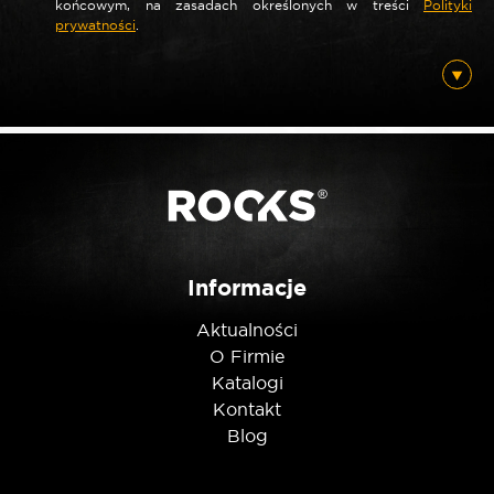
końcowym, na zasadach określonych w treści
Polityki
prywatności
.
*
E-mail
Posiadam ten produkt
Nie jestem robotem
Informacje
Aktualności
O Firmie
Katalogi
Kontakt
Blog