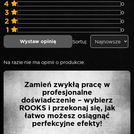
4
0
3
0
2
0
1
0
Wystaw opinię
Sortuj:
Na razie nie ma opinii o produkcie.
NAPISZ PIERWSZĄ
Zamień zwykłą pracę w
OPINIĘ O „ROOKS
profesjonalne
NASADKA 1/4″ 6-KĄTNA
doświadczenie – wybierz
DŁUGA 13 MM”
ROOKS i przekonaj się, jak
łatwo możesz osiągnąć
perfekcyjne efekty!
Twój adres email nie zostanie opublikowany.
*