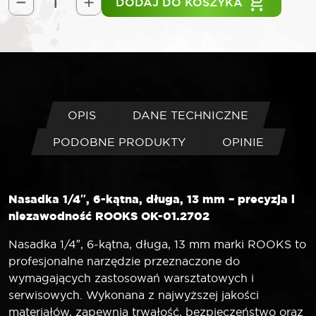
DODAJ DO KOSZYKA
ilość
ROOKS
Nasadka
1/4"
6-
kątna
długa
OPIS
DANE TECHNICZNE
13
PODOBNE PRODUKTY
OPINIE
mm
Nasadka 1/4″, 6-kątna, długa, 13 mm – precyzja i
niezawodność ROOKS OK-01.2702
Nasadka 1/4″, 6-kątna, długa, 13 mm marki ROOKS to
profesjonalne narzędzie przeznaczone do
wymagających zastosowań warsztatowych i
serwisowych. Wykonana z najwyższej jakości
materiałów, zapewnia trwałość, bezpieczeństwo oraz