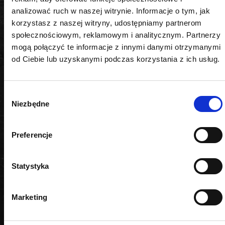
analizować ruch w naszej witrynie. Informacje o tym, jak
korzystasz z naszej witryny, udostępniamy partnerom
Kształt
społecznościowym, reklamowym i analitycznym. Partnerzy
mogą połączyć te informacje z innymi danymi otrzymanymi
6-kątny
od Ciebie lub uzyskanymi podczas korzystania z ich usług.
Napęd
1/4"
Wybór
Niezbędne
zgody
Rozmiar
Preferencje
13 mm
Długość
Statystyka
75 mm
Marketing