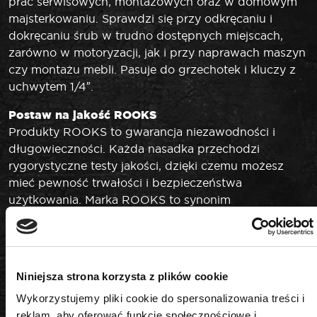
prac serwisowych, montażowych oraz w domowym
majsterkowaniu. Sprawdzi się przy odkręcaniu i
dokręcaniu śrub w trudno dostępnych miejscach,
zarówno w motoryzacji, jak i przy naprawach maszyn
czy montażu mebli. Pasuje do grzechotek i kluczy z
uchwytem 1/4″.
Postaw na jakość ROOKS
Produkty ROOKS to gwarancja niezawodności i
długowieczności. Każda nasadka przechodzi
rygorystyczne testy jakości, dzięki czemu możesz
mieć pewność trwałości i bezpieczeństwa
użytkowania. Marka ROOKS to synonim
profesjonalizmu, na którym możesz polegać każdego
dnia.
Niniejsza strona korzysta z plików cookie
DANE TECHNICZNE
Wykorzystujemy pliki cookie do spersonalizowania treści i
reklam, aby oferować funkcje społecznościowe i